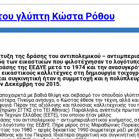
 του γλύπτη Κώστα Ρόθου
πτυξη της δράσης του αντιπολεμικού – αντιιμπερι
μάδα των εικαστικών που φιλοτέχνησαν το λογότυ
ράσης της ΕΕΔΥΕ μετά το 1974 και την ανασυγκρό
εικαστικούς καλλιτέχνες στη δημιουργία τοιχογρα
 και συγκινητική ήταν η συμμετοχή και η πολύπλε
ον Δεκέμβρη του 2015.
) αποχαιρετά με βαθιά θλίψη και σεβασμό τον σπουδαίο γλύπ
ότερα. Πνεύμα ανήσυχο, ο Κώστας έθεσε την τέχνη, αλλά και
φυγιά. Πέραν της αξιόλογης και πλούσιας καλλιτεχνικής του
 (πρώην ΣΓΤΚΣ στο ΤΕΙ Αθήνας). Παράλληλα, ανέπτυξε πρωτο
 Τεχνών Ελλάδας (ΕΕΤΕ), του οποίου ήταν μέλος.
άσης του αντιπολεμικού – αντιιμπεριαλιστικού κινήματος, στο
ο λογότυπο της ΕΕΔΥΕ. Πήρε μέρος στις Μαραθώνιες Πορείες
ετίας του 1980 – αρχές δεκαετίας 1990 συμμετείχε μαζί με ά
Αθήνας και του Πειραιά. Ιδιαίτερα σημαντική και συγκινητική