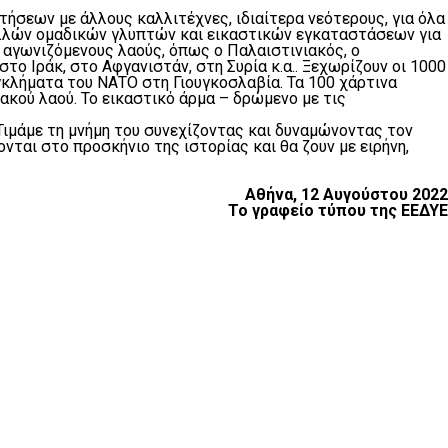
ήσεων με άλλους καλλιτέχνες, ιδιαίτερα νεότερους, για όλα
πολλών ομαδικών γλυπτών και εικαστικών εγκαταστάσεων για
ε αγωνιζόμενους λαούς, όπως ο Παλαιστινιακός, ο
το Ιράκ, στο Αφγανιστάν, στη Συρία κ.α.. Ξεχωρίζουν οι 1000
γκλήματα του ΝΑΤΟ στη Γιουγκοσλαβία. Τα 100 χάρτινα
ακού λαού. Το εικαστικό άρμα – δρώμενο με τις
Τιμάμε τη μνήμη του συνεχίζοντας και δυναμώνοντας τον
νται στο προσκήνιο της ιστορίας και θα ζουν με ειρήνη,
Αθήνα, 12 Αυγούστου 2022
Το γραφείο τύπου της ΕΕΔΥΕ