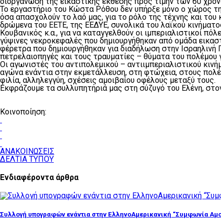
διοργάνωση της εικαστικής έκθεσης προς τιμήν των 60 χρόν
Το εργαστήριο του Κώστα Ρόθου δεν υπήρξε μόνο ο χώρος τη
όσα απασχολούν το λαό μας, για το ρόλο της τέχνης και τ
δρώμενα του ΕΕΤΕ, της ΕΕΔΥΕ, συνολικά του λαϊκού κινήματο
Κουβανικός κ.α., για να καταγγελθούν οι ιμπεριαλιστικοί πόλ
γύψινες νεκροκεφαλές που δημιουργήθηκαν από ομάδα εικαστ
φέρετρα που δημιουργήθηκαν για διαδήλωση στην Ισραηλινή Π
πετρελαιοπηγές και τους τραυματίες – θύματα του πολέμου γ
Οι αγωνιστές του αντιπολεμικού – αντιιμπεριαλιστικού κιν
αγώνα ενάντια στην εκμετάλλευση, στη φτώχεια, στους πολέμο
φιλία, αλληλεγγύη, σχέσεις αμοιβαίου οφέλους μεταξύ τους.
Εκφράζουμε τα συλλυπητήριά μας στη σύζυγό του Ελένη, στον
Κοινοποίηση:
ΑΝΑΚΟΙΝΩΣΕΙΣ
ΔΕΛΤΙΑ ΤΥΠΟΥ
Ενδιαφέροντα άρθρα
Συλλογή υπογραφών ενάντια στην ΕλληνοΑμερικανική “Συμφωνία Αμο