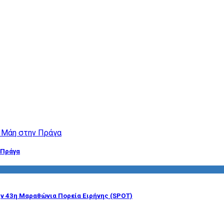
 Πράγα
ην 43η Μαραθώνια Πορεία Ειρήνης (SPOT)