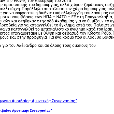
ων της ΕΕΔΥΕ, τον Δεκέμβρη του 2015.
ς προσωπικής του δημιουργίας, αλλά χώρος ζυμώσεων, συζητ
ου καλλιτέχνη. Παράλληλα αποτέλεσε τον χώρο δημιουργίας 
ς για να εκφραστεί η διεθνιστική αλληλεγγύη του λαού μας σ
εμοι κι επεμβάσεις των ΗΠΑ – ΝΑΤΟ – ΕΕ στη Γιουγκοσλαβία, σ
ικών και στήθηκαν στην οδό Ακαδημίας για να θυμίζουν τα ε
ρεσβεία για να καταγγελθεί το έγκλημα κατά του Παλαιστινι
ια να καταγγελθεί το ιμπεριαλιστικό έγκλημα κατά του Ιράκ.
ήματος αποχαιρετάμε με θλίψη και σεβασμό τον Κώστα Ρόθο. 
υς και στην προσφυγιά. Για ένα κόσμο που οι λαοί θα βρίσκο
 γιο του Αλέξανδρο και σε όλους τους οικείους του.
ιβαίας Αμυντικής Συνεργασίας”