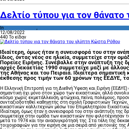
Δελτίο τύπου για τον θάνατο
In
ΑΝΑΚΟΙΝΩΣΕΙΣ
,
ΔΕΛΤΙΑ ΤΥΠΟΥ
12/08/2022
440 Το είδαν
Ιδιαίτερη, όμως ήταν η συνεισφορά του στην ανά
ίδιος, όντας νέος σε ηλικία, συμμετείχε στην ο
Πορείες Ειρήνης. Συνέβαλλε στην ανάπτυξη της δ
αρχές δεκαετίας 1990 συμμετείχε μαζί με άλλους 
της Αθήνας και του Πειραιά. Ιδιαίτερα σημαντική
έκθεσης προς τιμήν των 60 χρόνων της ΕΕΔΥΕ, τ
Η Ελληνική Επιτροπή για τη Διεθνή Ύφεση και Ειρήνη (ΕΕΔΥΕ
σημαντική όχι μόνο στον χώρο των εικαστικών, αλλά συνολικ
κόσμο χωρίς εκμετάλλευση, φτώχεια, πείνα, πολέμους, προσ
συνταξιοδοτηθεί καθηγητής στη σχολή Γραφιστικών Τεχνών,
εικαστικών καλλιτεχνών μέσω του Επιμελητηρίου Εικαστικών
Ιδιαίτερη, όμως ήταν η συνεισφορά του στην ανάπτυξη της δρ
συμμετείχε στην ομάδα των εικαστικών που φιλοτέχνησαν τ
μετά το 1974 και την ανασυγκρότησή της. Στα τέλη της δεκα
τοιχογραφιών για την ειρήνη σε μια σειρά από γειτονιές της 