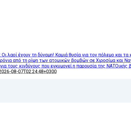
ι λαοί έχουν τη δύναμη! Καμιά θυσία για τον πόλεμο και τα 
χρόνια από τη ρίψη των ατομικών βομβών σε Χιροσίμα και Ν
ια τους κινδύνους που εγκυμονεί η παρουσία της ΝΑΤΟικής 
2026-08-07T02:24:48+0300