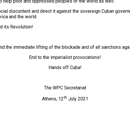
to help poor and oppressed peoples of the world as well.
ocial discontent and direct it against the sovereign Cuban gover
rica and the world.
d its Revolution!
 the immediate lifting of the blockade and of all sanctions aga
End to the imperialist provocations!
Hands off Cuba!
The WPC Secretariat
th
Athens, 12
July 2021