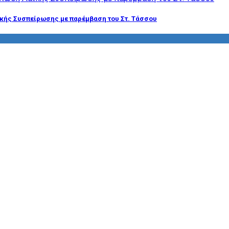
ϊκής Συσπείρωσης με παρέμβαση του Στ. Τάσσου