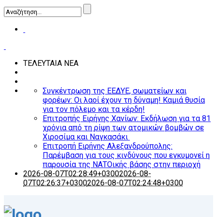
ΤΕΛΕΥΤΑΙΑ ΝΕΑ
Συγκέντρωση της ΕΕΔΥΕ, σωματείων και
φορέων: Οι λαοί έχουν τη δύναμη! Καμιά θυσία
για τον πόλεμο και τα κέρδη!
Επιτροπής Ειρήνης Χανίων: Εκδήλωση για τα 81
χρόνια από τη ρίψη των ατομικών βομβών σε
Χιροσίμα και Ναγκασάκι
Επιτροπή Ειρήνης Αλεξανδρούπολης:
Παρέμβαση για τους κινδύνους που εγκυμονεί η
παρουσία της ΝΑΤΟικής βάσης στην περιοχή
2026-08-07T02:28:49+0300
2026-08-
07T02:26:37+0300
2026-08-07T02:24:48+0300