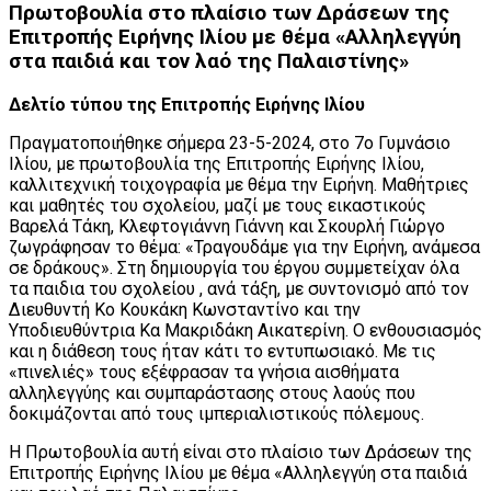
Πρωτοβουλία στο πλαίσιο των Δράσεων της
Επιτροπής Ειρήνης Ιλίου με θέμα «Αλληλεγγύη
στα παιδιά και τον λαό της Παλαιστίνης»
Δελτίο τύπου της Επιτροπής Ειρήνης Ιλίου
Πραγματοποιήθηκε σήμερα 23-5-2024, στο 7ο Γυμνάσιο
Ιλίου, με πρωτοβουλία της Επιτροπής Ειρήνης Ιλίου,
καλλιτεχνική τοιχογραφία με θέμα την Ειρήνη. Μαθήτριες
και μαθητές του σχολείου, μαζί με τους εικαστικούς
Βαρελά Τάκη, Κλεφτογιάννη Γιάννη και Σκουρλή Γιώργο
ζωγράφησαν το θέμα: «Τραγουδάμε για την Ειρήνη, ανάμεσα
σε δράκους». Στη δημιουργία τoυ έργου συμμετείχαν όλα
τα παιδια του σχολείου , ανά τάξη, με συντονισμό από τον
Διευθυντή Κο Κουκάκη Κωνσταντίνο και την
Υποδιευθύντρια Κα Μακριδάκη Αικατερίνη. Ο ενθουσιασμός
και η διάθεση τους ήταν κάτι το εντυπωσιακό. Με τις
«πινελιές» τους εξέφρασαν τα γνήσια αισθήματα
αλληλεγγύης και συμπαράστασης στους λαούς που
δοκιμάζονται από τους ιμπεριαλιστικούς πόλεμους.
Η Πρωτοβουλία αυτή είναι στο πλαίσιο των Δράσεων της
Επιτροπής Ειρήνης Ιλίου με θέμα «Αλληλεγγύη στα παιδιά