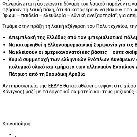
Φανερώνεται η αστείρευτη δύναμη του λαϊκού παράγοντα να β
σβήσουν τη λαϊκή πάλη, ότι θα καταφέρουν να βάλουν στο μ
“ψωμί – παιδεία – ελευθερία – εθνική ανεξαρτησία”, για απ
Τιμάμε στην πράξη τη λαϊκή εξέγερση του Πολυτεχνείου, τη
Απεμπλοκή της Ελλάδας από τον ιμπεριαλιστικό πόλεμ
Να καταργηθεί η Ελληνοαμερικανική Συμφωνία για τις Β
Να κλείσουν οι αμερικανονατοϊκές βάσεις – ούτε σκέψ
Καμιά συμμετοχή των ελληνικών Ενόπλων Δυνάμεων σε
πολεμικό υλικό και τμήματα των ελληνικών Ενόπλων Δ
Πάτριοτ από τη Σαουδική Αραβία
Αντιπροσωπεία της ΕΕΔΥΕ θα καταθέσει στεφάνι στο χώρο τ
Κάνιγγος) μαζί με τα εργατικά σωματεία και τους μαζικούς
Κοινοποίηση: