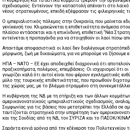
Η κυβέρνηση και τα αστικά κόμματα τρέμουν την οργανωμέν
σχεδιασμούς. Εντείνουν την καταστολή απέναντι στο λαϊκό
νέους στρατευμένους, επειδή εξέφρασαν τις φιλειρηνικές 
Ο ιμπεριαλιστικός πόλεμος στην Ουκρανία, που μαίνεται εδ
γενίκευσή του. Κλιμακώνεται η επιθετικότητα ανάμεσα στου
πλαίσιο εντάσσεται και η επικίνδυνη, επιθετική “Νέα Στρα
εντείνεται η προπαγάνδα για να στοιχηθούν οι λαοί πίσω απ
Απαντάμε αποφασιστικά: οι λαοί δεν διαλέγουμε στρατόπε
μόρφωση, ζωή με δικαιώματα, για να μπορούμε να ζήσουμε ε
ΗΠΑ – ΝΑΤΟ – ΕΕ έχει αποδειχθεί διαχρονικά ότι αποτελούν
πραξικοπήματα, πολέμους, επεμβάσεις. Οι ισχυρισμοί ότι οι
γνωρίζει καλά ότι αυτοί είναι που φέρουν εγκληματικές ευθ
μύλο της τουρκικής επιθετικότητας, που προωθούν διχοτο
της χώρας μας, με το βλέμμα στραμμένο στη συνεκμετάλλευ
Η κυβέρνηση της ΝΔ με τη στήριξη και των άλλων κομμάτω
αμερικανονατοϊκούς ιμπεριαλιστικούς σχεδιασμούς, αναλαμ
Συμφωνίας για τις βάσεις που μετατρέπει την Ελλάδα σε α
ταυτίζονται στρατηγικά στην υπηρέτηση των αμερικανονα
και της Σουδίας από τη ΝΔ, τον ΣΥΡΙΖΑ και το ΠΑΣΟΚ/ΚΙΝΑΛ
Σαράντα εννιά χρόνια από την εξέγερση του Πολυτεχνείου τα