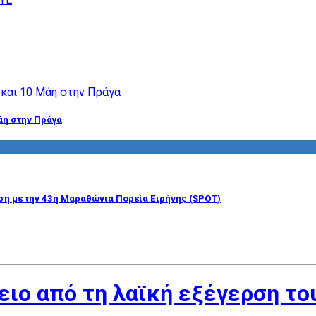
άη στην Πράγα
η με την 43η Μαραθώνια Πορεία Ειρήνης (SPOT)
ειο από τη λαϊκή εξέγερση τ