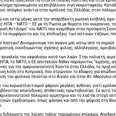
η λαϊκή πάλη ενάντια στην αντιλαϊκή πολιτική και στην εμ
 κίνημα προκειμένου να επιβάλλουν σιγή νεκροταφείου. Κατα
τους απόψεις ενάντια στην εμπλοκή της Ελλάδας στον πόλεμο
ώ και οκτώ μήνες μετά την απαράδεκτη ρωσική εισβολή, έχει
ς ΗΠΑ – ΝΑΤΟ – ΕΕ με τη Ρωσία με θύματα τον ουκρανικό, το
τηγική Αντίληψη” του ΝΑΤΟ που εγκρίθηκε στην πρόσφατη Σύν
ό τα συμφέροντα και τις επιδιώξεις των αστικών τάξεων, που
δο ληστών! Δυναμώνουμε τον αγώνα μας κάτω από τη σημαία 
ιρηνικά, οικοδομώντας σχέσεις φιλίας, αλληλεγγύης, αμοιβαί
 εργαλεία του κεφαλαίου κατά των λαών. Στην πολυετή, αιματ
 ΗΠΑ, το ΝΑΤΟ, η ΕΕ αποτελούν δήθεν παράγοντες “ειρήνης, α
ύνες για την αμερικανοκίνητη Χούντα στην Ελλάδα, το πραξικ
μική λύση στο Κυπριακό, που στρώνουν το έδαφος για επώδ
ση του φυσικού πλούτου στο Αιγαίο και στην Αν. Μεσόγειο υ
ν του ευρωατλαντισμού φέρουν μεγάλες ευθύνες γιατί εμπλέ
βάνοντας επικίνδυνες, επιθετικές πρωτοβουλίες. Σε αυτό το
μερικανονατοϊκό πολεμικό ορμητήριο και το λαό σε στόχο αν
τοϊκών σχεδιασμών, όπως φάνηκε και από την ψήφιση στη Β
.
 διδάγματα της λαϊκής πάλης παραμένουν επίκαιρα. Αποδεικνύ