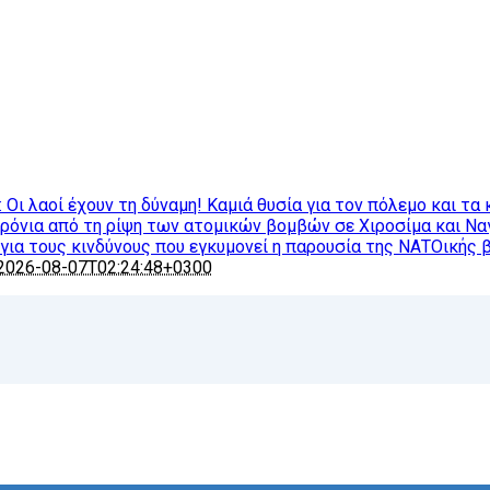
ι λαοί έχουν τη δύναμη! Καμιά θυσία για τον πόλεμο και τα 
χρόνια από τη ρίψη των ατομικών βομβών σε Χιροσίμα και Ν
ια τους κινδύνους που εγκυμονεί η παρουσία της ΝΑΤΟικής 
2026-08-07T02:24:48+0300