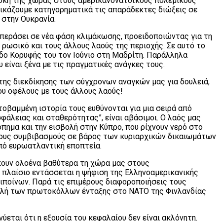
πλοκή της χώρας στους αμερικανονατοϊκούς πολεμικούς
δικάζουμε κατηγορηματικά τις απαράδεκτες διώξεις σε
 στην Ουκρανία.
 περάσει σε νέα φάση κλιμάκωσης, προειδοποιώντας για τη
 ρωσικό και τους άλλους λαούς της περιοχής. Σε αυτό το
οδο Κορυφής του τον Ιούνιο στη Μαδρίτη. Παράλληλα
 είναι ξένα με τις πραγματικές ανάγκες τους.
της διεκδίκησης των σύγχρονων αναγκών μας για δουλειά,
ου οφέλους με τους άλλους λαούς!
οβαμμένη ιστορία τους ευθύνονται για μια σειρά από
σφάλειας και σταθερότητας”, είναι αβάσιμοι. Ο λαός μας
όπημα και την εισβολή στην Κύπρο, που ρίχνουν νερό στο
υνους συμβιβασμούς σε βάρος των κυριαρχικών δικαιωμάτων
πό ευρωατλαντική εποπτεία.
κουν ολοένα βαθύτερα τη χώρα μας στους
 πλαίσιο εντάσσεται η ψήφιση της Ελληνοαμερικανικής
τιποίνων. Παρά τις επιμέρους διαφοροποιήσεις τους
ουλή των πρωτοκόλλων ένταξης στο ΝΑΤΟ της Φινλανδίας
εται ότι η εξουσία του κεφαλαίου δεν είναι ακλόνητη.