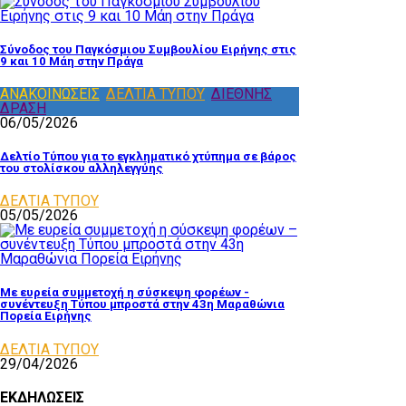
Σύνοδος του Παγκόσμιου Συμβουλίου Ειρήνης στις
9 και 10 Μάη στην Πράγα
ΑΝΑΚΟΙΝΩΣΕΙΣ
,
ΔΕΛΤΙΑ ΤΥΠΟΥ
,
ΔΙΕΘΝΗΣ
ΔΡΑΣΗ
06/05/2026
Δελτίο Τύπου για το εγκληματικό χτύπημα σε βάρος
του στολίσκου αλληλεγγύης
ΔΕΛΤΙΑ ΤΥΠΟΥ
05/05/2026
Με ευρεία συμμετοχή η σύσκεψη φορέων -
συνέντευξη Τύπου μπροστά στην 43η Μαραθώνια
Πορεία Ειρήνης
ΔΕΛΤΙΑ ΤΥΠΟΥ
29/04/2026
ΕΚΔΗΛΩΣΕΙΣ