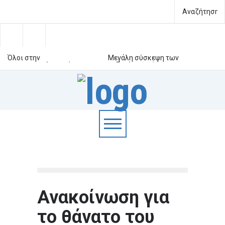
Όλοι στην
Μεγάλη σύσκεψη των
αντιιμπεριαλιστική
μαζικών φορέων της
κινητοποίηση για τα 81
Θεσσαλίας
χρόνια από το έγκλημα στη
Επιτροπή Ειρήνης
Χιροσίμα και το Ναγκασάκι
Ελευσίνας:
Ανακοίνωση για
το θάνατο του