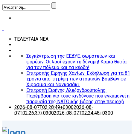
ΤΕΛΕΥΤΑΙΑ ΝΕΑ
Συγκέντρωση της ΕΕΔΥΕ, σωματείων και
φορέων: Οι λαοί έχουν τη δύναμη! Καμιά θυσία
για τον πόλεμο και τα κέρδη!
Επιτροπής Ειρήνης Χανίων: Εκδήλωση για τα 81
χρόνια από τη ρίψη των ατομικών βομβών σε
Χιροσίμα και Ναγκασάκι
Επιτροπή Ειρήνης Αλεξανδρούπολης:
Παρέμβαση για τους κινδύνους που εγκυμονεί η
παρουσία της ΝΑΤΟικής βάσης στην περιοχή
2026-08-07T02:28:49+0300
2026-08-
07T02:26:37+0300
2026-08-07T02:24:48+0300