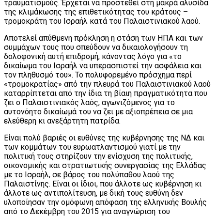
τραυματισμούς. Έρχεται να προστεθεί στη μακρά αλυσίδα
της κλιμάκωσης της επιθετικότητας του κράτους –
τρομοκράτη του Ισραήλ κατά του Παλαιστινιακού λαού.
Αποτελεί απύθμενη πρόκληση η στάση των ΗΠΑ και των
συμμάχων τους που σπεύδουν να δικαιολογήσουν τη
δολοφονική αυτή επιδρομή, κάνοντας λόγο για «το
δικαίωμα του Ισραήλ να υπερασπιστεί την ασφάλεια και
τον πληθυσμό του». Το πολυφορεμένο πρόσχημα περί
«τρομοκρατίας» από την πλευρά του Παλαιστινιακού λαού
καταρρίπτεται από την ίδια τη βίαιη πραγματικότητα που
ζει ο Παλαιστινιακός λαός, αγωνιζόμενος για το
αυτονόητο δικαίωμά του να ζει με αξιοπρέπεια σε μια
ελεύθερη κι ανεξάρτητη πατρίδα.
Είναι πολύ βαριές οι ευθύνες της κυβέρνησης της ΝΔ και
των κομμάτων του ευρωατλαντισμού γιατί με την
πολιτική τους στηρίζουν την ενίσχυση της πολιτικής,
οικονομικής και στρατιωτικής συνεργασίας της Ελλάδας
με το Ισραήλ, σε βάρος του πολύπαθου λαού της
Παλαιστίνης. Είναι οι ίδιοι, που άλλοτε ως κυβέρνηση κι
άλλοτε ως αντιπολίτευση, με δική τους ευθύνη δεν
υλοποίησαν την ομόφωνη απόφαση της ελληνικής Βουλής
από το Δεκέμβρη του 2015 για αναγνώριση του