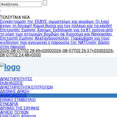
ΤΕΛΕΥΤΑΙΑ ΝΕΑ
Συγκέντρωση της ΕΕΔΥΕ, σωματείων και φορέων: Οι λαοί
έχουν τη δύναμη! Καμιά θυσία για τον πόλεμο και τα κέρδη!
Επιτροπής Ειρήνης Χανίων: Εκδήλωση για τα 81 χρόνια από
τη ρίψη των ατομικών βομβών σε Χιροσίμα και Ναγκασάκι
Επιτροπή Ειρήνης Αλεξανδρούπολης: Παρέμβαση για τους
κινδύνους που εγκυμονεί η παρουσία της ΝΑΤΟικής βάσης
στην περιοχή
2026-08-07T02:28:49+0300
2026-08-07T02:26:37+0300
2026-
08-07T02:24:48+0300
ΔΡΑΣΤΗΡΙΟΤΗΤΕΣ
ΕΚΔΗΛΩΣΕΙΣ
ΔΡΑΣΤΗΡΙΟΤΗΤΑ ΕΠΙΤΡΟΠΩΝ
ΔΙΕΘΝΗΣ ΔΡΑΣΗ
ΑΝΑΚΟΙΝΩΣΕΙΣ
ΕΘΝΙΚΟ ΣΥΜΒΟΥΛΙΟ
ΣΥΝΕΔΡΙΑ
ΔΡΟΜΟΙ ΤΗΣ ΕΙΡΗΝΗΣ
ΑΡΧΕΙΟ ΤΕΥΧΩΝ
ΕΥΡΕΤΗΡΙΟ ΑΡΘΡΩΝ