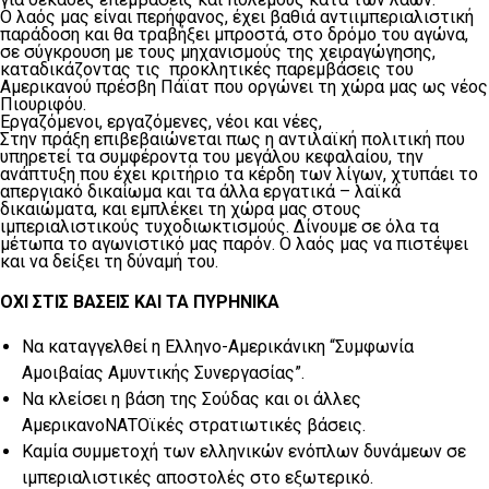
Ο λαός μας είναι περήφανος, έχει βαθιά αντιιμπεριαλιστική
παράδοση και θα τραβήξει μπροστά, στο δρόμο του αγώνα,
σε σύγκρουση με τους μηχανισμούς της χειραγώγησης,
καταδικάζοντας τις προκλητικές παρεμβάσεις του
Αμερικανού πρέσβη Πάϊατ που οργώνει τη χώρα μας ως νέος
Πιουριφόυ.
Εργαζόμενοι, εργαζόμενες, νέοι και νέες,
Στην πράξη επιβεβαιώνεται πως η αντιλαϊκή πολιτική που
υπηρετεί τα συμφέροντα του μεγάλου κεφαλαίου, την
ανάπτυξη που έχει κριτήριο τα κέρδη των λίγων, χτυπάει το
απεργιακό δικαίωμα και τα άλλα εργατικά – λαϊκά
δικαιώματα, και εμπλέκει τη χώρα μας στους
ιμπεριαλιστικούς τυχοδιωκτισμούς. Δίνουμε σε όλα τα
μέτωπα το αγωνιστικό μας παρόν. Ο λαός μας να πιστέψει
και να δείξει τη δύναμή του.
ΟΧΙ ΣΤΙΣ ΒΑΣΕΙΣ KAI ΤΑ ΠΥΡΗΝΙΚΑ
Να καταγγελθεί η Ελληνο-Αμερικάνικη “Συμφωνία
Αμοιβαίας Αμυντικής Συνεργασίας”.
Να κλείσει η βάση της Σούδας και οι άλλες
ΑμερικανοΝΑΤΟϊκές στρατιωτικές βάσεις.
Καμία συμμετοχή των ελληνικών ενόπλων δυνάμεων σε
ιμπεριαλιστικές αποστολές στο εξωτερικό.