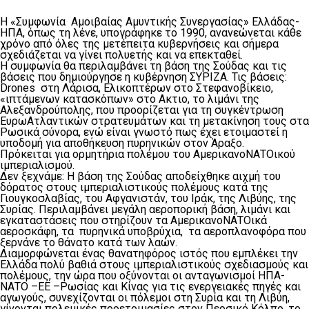
Η «Συμφωνία Αμοιβαίας Αμυντικής Συνεργασίας» Ελλάδας-
ΗΠΑ, όπως τη λένε, υπογράφηκε το 1990, ανανεώνεται κάθε
χρόνο από όλες της μετέπειτα κυβερνήσεις και σήμερα
σχεδιάζεται να γίνει πολυετής και να επεκταθεί.
Η συμφωνία θα περιλαμβάνει τη βάση της Σούδας και τις
βάσεις που δημιούργησε η κυβέρνηση ΣΥΡΙΖΑ. Τις βάσεις:
Drones στη Λάρισα, Ελικοπτέρων στο Στεφανοβίκειο,
«ιπτάμενων κατασκόπων» στο Ακτιο, το λιμάνι της
Αλεξανδρούπολης, που προορίζεται για τη συγκέντρωση
ΕυρωΑτλαντικών στρατευμάτων και τη μετακίνηση τους στα
Ρωσικά σύνορα, ενώ είναι γνωστό πως έχει ετοιμαστεί η
υποδομή για αποθήκευση πυρηνικών στον Άραξο.
Πρόκειται για ορμητήρια πολέμου του ΑμερικανοΝΑΤΟικού
ιμπεριαλισμού.
Δεν ξεχνάμε: Η βάση της Σούδας αποδείχθηκε αιχμή του
δόρατος στους ιμπεριαλιστικούς πολέμους κατά της
Γιουγκοσλαβίας, του Αφγανιστάν, του Ιράκ, της Λιβύης, της
Συρίας. Περιλαμβάνει μεγάλη αεροπορική βάση, λιμάνι και
εγκαταστάσεις που στηρίζουν τα ΑμερικανοΝΑΤΟικά
αεροσκάφη, τα πυρηνικά υποβρύχια, τα αεροπλανοφόρα που
ξερνάνε το θάνατο κατά των λαών.
Διαμορφώνεται ένας θανατηφόρος ιστός που εμπλέκει την
Ελλάδα πολύ βαθιά στους ιμπεριαλιστικούς σχεδιασμούς και
πολέμους, την ώρα που οξύνονται οι ανταγωνισμοί ΗΠΑ-
ΝΑΤΟ –ΕΕ –Ρωσίας και Κίνας για τις ενεργειακές πηγές και
αγωγούς, συνεχίζονται οι πόλεμοι στη Συρία και τη Λιβύη,
γίνονται πολεμικές προετοιμασίες στον Περσικό Κόλπο, το