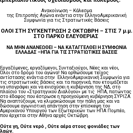
ιμπεριαλιστικούς σχεδιασμούς και πολέμους.
Ανακοίνωση – Κάλεσμα
της Επιτροπής Αγώνα ενάντια στην ΕλληνοΑμερικανική
Συμφωνία για τις Στρατιωτικές Βάσεις
ΟΛΟΙ ΣΤΗ ΣΥΓΚΕΝΤΡΩΣΗ 2 ΟΚΤΩΒΡΗ – ΣΤΙΣ 7 μ.μ.
ΣΤΟ ΠΑΡΚΟ ΕΛΕΥΘΕΡΙΑΣ
ΝΑ ΜΗΝ ΑΝΑΝΕΩΘΕΙ – ΝΑ ΚΑΤΑΓΓΕΛΘΕΙ Η ΣΥΜΦΩΝΙΑ
ΕΛΛΑΔΑΣ –ΗΠΑ ΓΙΑ ΤΙΣ ΣΤΡΑΤΙΩΤΙΚΕΣ ΒΑΣΕΙΣ
Εργαζόμενες, εργαζόμενοι, Συνταξιούχοι, Νέες και νέοι,
Όλοι στο δρόμο του αγώνα! Να ορθώσουμε τείχος
αντίστασης ενάντια στην ΕλληνοΑμερικανική Συμφωνία για
τις στρατιωτικές βάσεις και τα πυρηνικά, που ετοιμάζεται
να υπογράψει και να ενισχύσει η κυβέρνηση της ΝΔ, στο
πλαίσιο του «Στρατηγικού Διαλόγου» με τις ΗΠΑ, πατώντας
στο έδαφος που έστρωσε η προηγούμενη κυβέρνηση ΣΥΡΙΖΑ.
Να αναπτύξουμε, να κλιμακώσουμε την πάλη μας και να
δώσουμε αγωνιστική απάντηση στην επίσκεψη του
Αμερικανού Υπουργού των Εξωτερικών των ΗΠΑ Πομπέο,
που έρχεται στην Αθήνα αρχές Οκτώβρη.
Ούτε γη, Ούτε νερό , Ούτε αέρα στους φονιάδες των
λαών.