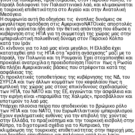
Ισραήλ δολοφονεί τον Παλαιστινιακό λαό, και κλιμακώνεται
η τουρκική επιθετικότητα στο Αιγαίο και στην Ανατολική
Μεσόγειο.
Η συμφωνία αυτή θα οδηγήσει τις ένοπλες δυνάμεις σε
μεγαλύτερη πρόσδεση στις ΑμερικανοΝΑΤΟϊκές αποστολές
κι αυτό φαίνεται ήδη από την θετική απάντηση που έδωσε η
κυβέρνηση στις ΗΠΑ για τη συμμετοχή της χώρας μας στην
ιμπεριαλιστική πολυεθνική δύναμη στον Περσικό Κόλπο
κατά του Ιράν.
Οι κίνδυνοι για το λαό μας είναι μεγάλοι. Η Ελλάδα έχει
καταταχθεί από τις ΗΠΑ στα “κράτη ανάσχεσης” μαζί με το
Ισραήλ, την Πολωνία και τη Ρουμανία. Έχει στοχοποιηθεί και
προκαλεί ανατριχίλα η προειδοποίηση Πούτιν πως η Ρωσία
θα πλήξει Αμερικανικές βάσεις που στρέφονται κατά της
ασφάλειας της.
Οι προκλητικές τοποθετήσεις της κυβέρνησης της ΝΔ, του
ΣΥΡΙΖΑ και των άλλων κομμάτων του κεφαλαίου πως η
εμπλοκή της χώρας μας στους επικίνδυνους σχεδιασμούς
των ΗΠΑ, του ΝΑΤΟ και της ΕΕ, εγγυώνται την ασφάλεια και
την ειρήνη είναι «παραμύθια της Χαλιμάς», προσβάλλουν και
υποτιμούν το λαό μας.
Υπάρχει πλούσια πείρα που αποδεικνύει το βρώμικο ρόλο
των ΗΠΑ και του ΝΑΤΟ, του ΕυρωΑτλαντικού ιμπεριαλισμού.
Έχουν εγκληματικές ευθύνες για την επιβολή της χούντας
στην Ελλάδα, το πραξικόπημα και την τουρκική εισβολή στην
Κύπρο, τα διχοτομικά σχέδια για το Κυπριακό, την
κλιμάκωση της τουρκικής επιθετικότητας στην περιοχή μας,
για δεκάδες επεμβάσεις και πολέμους κατά των λαών.