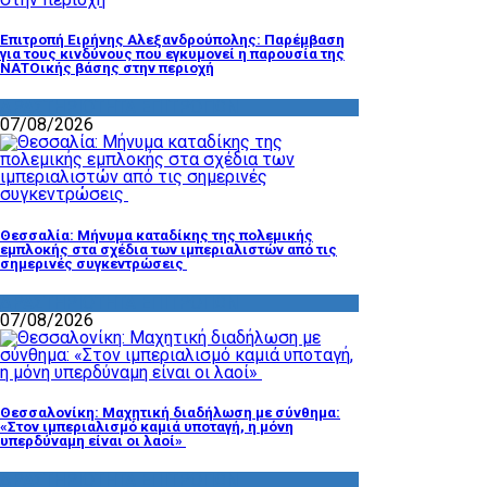
Επιτροπή Ειρήνης Αλεξανδρούπολης: Παρέμβαση
για τους κινδύνους που εγκυμονεί η παρουσία της
ΝΑΤΟικής βάσης στην περιοχή
ΔΡΑΣΤΗΡΙΟΤΗΤΑ ΕΠΙΤΡΟΠΩΝ
07/08/2026
Θεσσαλία: Μήνυμα καταδίκης της πολεμικής
εμπλοκής στα σχέδια των ιμπεριαλιστών από τις
σημερινές συγκεντρώσεις
ΔΡΑΣΤΗΡΙΟΤΗΤΑ ΕΠΙΤΡΟΠΩΝ
07/08/2026
Θεσσαλονίκη: Μαχητική διαδήλωση με σύνθημα:
«Στον ιμπεριαλισμό καμιά υποταγή, η μόνη
υπερδύναμη είναι οι λαοί»
ΔΡΑΣΤΗΡΙΟΤΗΤΑ ΕΠΙΤΡΟΠΩΝ