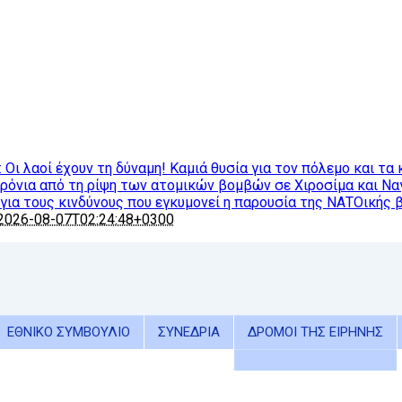
ι λαοί έχουν τη δύναμη! Καμιά θυσία για τον πόλεμο και τα 
χρόνια από τη ρίψη των ατομικών βομβών σε Χιροσίμα και Ν
ια τους κινδύνους που εγκυμονεί η παρουσία της ΝΑΤΟικής 
2026-08-07T02:24:48+0300
ΕΘΝΙΚΟ ΣΥΜΒΟΥΛΙΟ
ΣΥΝΕΔΡΙΑ
ΔΡΟΜΟΙ ΤΗΣ ΕΙΡΗΝΗΣ