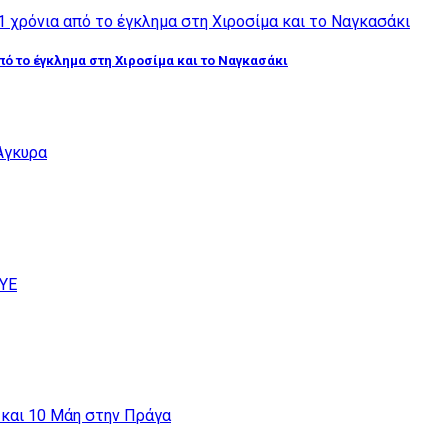
από το έγκλημα στη Χιροσίμα και το Ναγκασάκι