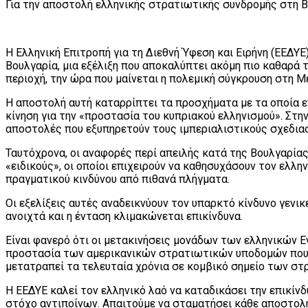
Για την αποστολή ελληνικής στρατιωτικής συνδρομής στη 
Η Ελληνική Επιτροπή για τη Διεθνή Ύφεση και Ειρήνη (ΕΕΔ
Βουλγαρία, μια εξέλιξη που αποκαλύπτει ακόμη πιο καθαρά
περιοχή, την ώρα που μαίνεται η πολεμική σύγκρουση στη Μ
Η αποστολή αυτή καταρρίπτει τα προσχήματα με τα οποία ε
κίνηση για την «προστασία του κυπριακού ελληνισμού». Στη
αποστολές που εξυπηρετούν τους ιμπεριαλιστικούς σχεδια
Ταυτόχρονα, οι αναφορές περί απειλής κατά της Βουλγαρία
«ειδικούς», οι οποίοι επιχειρούν να καθησυχάσουν τον ελλ
πραγματικού κινδύνου από πιθανά πλήγματα.
Οι εξελίξεις αυτές αναδεικνύουν τον υπαρκτό κίνδυνο γενι
ανοιχτά και η ένταση κλιμακώνεται επικίνδυνα.
Είναι φανερό ότι οι μετακινήσεις μονάδων των ελληνικών Ε
προστασία των αμερικανικών στρατιωτικών υποδομών που έ
μετατραπεί τα τελευταία χρόνια σε κομβικό σημείο των σ
Η ΕΕΔΥΕ καλεί τον ελληνικό λαό να καταδικάσει την επικίν
στόχο αντιποίνων. Απαιτούμε να σταματήσει κάθε αποστολ