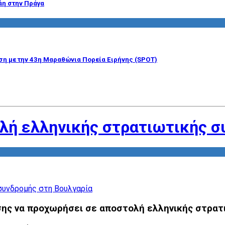
άη στην Πράγα
η με την 43η Μαραθώνια Πορεία Ειρήνης (SPOT)
ολή ελληνικής στρατιωτικής σ
σης να προχωρήσει σε αποστολή ελληνικής στρατ