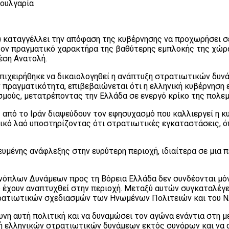
Βουλγαρία
ΥΕ) καταγγέλλει την απόφαση της κυβέρνησης να προχωρήσει
 τον πραγματικό χαρακτήρα της βαθύτερης εμπλοκής της χώρ
έση Ανατολή.
πιχειρήθηκε να δικαιολογηθεί η ανάπτυξη στρατιωτικών δυν
ν πραγματικότητα, επιβεβαιώνεται ότι η ελληνική κυβέρνηση
σμούς, μετατρέποντας την Ελλάδα σε ενεργό κρίκο της πολε
ς από το Ιράν διαψεύδουν τον εφησυχασμό που καλλιεργεί η 
ηνικό λαό υποστηρίζοντας ότι στρατιωτικές εγκαταστάσεις, 
κευμένης ανάφλεξης στην ευρύτερη περιοχή, ιδιαίτερα σε μι
νόπλων Δυνάμεων προς τη Βόρεια Ελλάδα δεν συνδέονται μόνο
χουν αναπτυχθεί στην περιοχή. Μεταξύ αυτών συγκαταλέγετα
τρατιωτικών σχεδιασμών των Ηνωμένων Πολιτειών και του Ν
δυνη αυτή πολιτική και να δυναμώσει τον αγώνα ενάντια στη
ή ελληνικών στρατιωτικών δυνάμεων εκτός συνόρων και να 