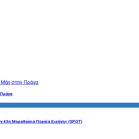
 Πράγα
ην 43η Μαραθώνια Πορεία Ειρήνης (SPOT)