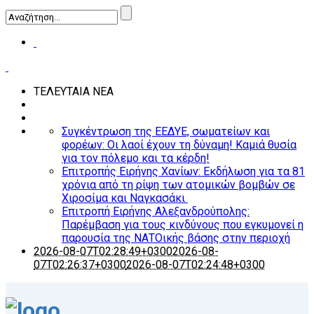
ΤΕΛΕΥΤΑΙΑ ΝΕΑ
Συγκέντρωση της ΕΕΔΥΕ, σωματείων και
φορέων: Οι λαοί έχουν τη δύναμη! Καμιά θυσία
για τον πόλεμο και τα κέρδη!
Επιτροπής Ειρήνης Χανίων: Εκδήλωση για τα 81
χρόνια από τη ρίψη των ατομικών βομβών σε
Χιροσίμα και Ναγκασάκι
Επιτροπή Ειρήνης Αλεξανδρούπολης:
Παρέμβαση για τους κινδύνους που εγκυμονεί η
παρουσία της ΝΑΤΟικής βάσης στην περιοχή
2026-08-07T02:28:49+0300
2026-08-
07T02:26:37+0300
2026-08-07T02:24:48+0300