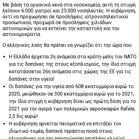
Με βάση τα οργανικά κενά στα νοσοκομεία, αυτή τη στιγμή
λείπουν 6.000 γιατροί και 25.000 νοσηλευτές. Η κυβέρνηση,
αντί να προχωρήσει σε προσλήψεις ιατρονοσηλευτικού
προσωπικού, προχωρά σε προσλήψεις χιλιάδων
αστυνομικών για να εντείνει την καταστολή και την
αστυνομοκρατία.
Ο ελληνικός λαός θα πρέπει να γνωρίζει ότι την ώρα που:
Η Ελλάδα έρχεται 2η ανάμεσα στα κράτη-μέλη του ΝΑΤΟ
για τις δαπάνες της στους εξοπλισμούς, την ίδια στιγμή
κατατάσσεται 26η ανάμεσα στις χώρες της ΕΕ για τις
δαπάνες στην υγεία!
Οι δαπάνες για την υγεία από 608 εκατομμύρια ευρώ το
2020, μειώθηκαν σε 300 εκατομμύρια ευρώ για το 2021,
την ίδια στιγμή η κυβέρνηση δίνει ως πρώτη δόση για το
2021 για την αγορά των πολεμικών αεροσκαφών Rafale,
2,5 δις ευρώ!
H κυβέρνηση αρνείται πεισματικά να επιτάξει τον
ιδιωτικό τομέα, δαπανά τεράστια ποσά στους
κλινικάρχες για την παραχώρηση επιπλέον κλινών!