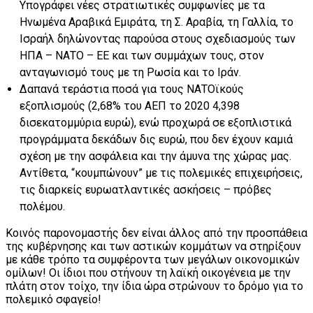
Υπογράφει νέες στρατιωτικές συμφωνίες με τα
Ηνωμένα Αραβικά Εμιράτα, τη Σ. Αραβία, τη Γαλλία, το
Ισραήλ δηλώνοντας παρούσα στους σχεδιασμούς των
ΗΠΑ – ΝΑΤΟ – ΕΕ και των συμμάχων τους, στον
ανταγωνισμό τους με τη Ρωσία και το Ιράν.
Δαπανά τεράστια ποσά για τους ΝΑΤΟϊκούς
εξοπλισμούς (2,68% του ΑΕΠ το 2020 4,398
δισεκατομμύρια ευρώ), ενώ προχωρά σε εξοπλιστικά
προγράμματα δεκάδων δις ευρώ, που δεν έχουν καμιά
σχέση με την ασφάλεια και την άμυνα της χώρας μας.
Αντίθετα, “κουμπώνουν” με τις πολεμικές επιχειρήσεις,
τις διαρκείς ευρωατλαντικές ασκήσεις – πρόβες
πολέμου.
Κοινός παρονομαστής δεν είναι άλλος από την προσπάθεια
της κυβέρνησης και των αστικών κομμάτων να στηρίξουν
με κάθε τρόπο τα συμφέροντα των μεγάλων οικονομικών
ομίλων! Οι ίδιοι που στήνουν τη λαϊκή οικογένεια με την
πλάτη στον τοίχο, την ίδια ώρα στρώνουν το δρόμο για το
πολεμικό σφαγείο!