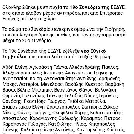
Ολοκληρώθηκε με επιτυχία το
19ο Συνέδριο της ΕΕΔΥΕ
,
στο οποίο έλαβαν μέρος αντιπρόσωποι από Επιτροπές
Ειρήνης απ΄ όλη τη χώρα.
Το σώμα του Συνεδρίου ενέκρινε ομόφωνα την Εισήγηση,
τον απολογισμό δράσης, καθώς και τον προγραμματισμό
μέχρι το 20ό Συνέδριο.
Το 19ο Συνέδριο της ΕΕΔΥΕ εξέλεξε
νέο Εθνικό
Συμβούλιο
, που αποτελείται από τα εξής 95 μέλη:
Αβδή Ελένη, Αγωράστη Γιάννα, Αλεξανδράκης Παύλος,
Αλεξανδρόπουλος Αντώνης, Αναγνώστου Γρηγόρης,
Αναστασίου Καίτη, Αντανασιώτης Αντώνης, Αραβανής
Μάκης, Αστερίου Μενέλαος, Βακάλης Κώστας, Βαρβάκη
Βάσω, Βέλης Μπάμπης, Βερετάνος Θάνος, Βολονάκη
Ουρανία, Γαλανάκης Γιάννης, Γελαδάς Νίκος, Γεράνιος
Θανάσης, Γκαντίδης Γιώργος, Γκιδίκα Ματούλα,
Διαμαντάκου Ελένη, Ζαριανόπουλος Σωτήρης, Ζώκας
Νίκος, Θάνος Γιώργος, Θεοφίλου Χάρης, Καλιστρατίδης
Απόστολος, Καραγιάννης Θοδωρής, Καραμπάς Πέτρος,
Καραπάνος Γιώργος, Κατζιώτης Ηλίας, Κηπόπουλος
Γιάννης, Κολοκοτρώνης Αντώνης, Κονταργύρης Κώστας,