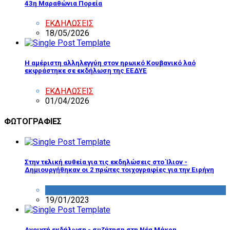
43η Μαραθώνια Πορεία
ΕΚΔΗΛΩΣΕΙΣ
18/05/2026
Η αμέριστη αλληλεγγύη στον ηρωικό Κουβανικό λαό
εκφράστηκε σε εκδήλωση της ΕΕΔΥΕ
ΕΚΔΗΛΩΣΕΙΣ
01/04/2026
ΦΩΤΟΓΡΑΦΙΕΣ
Στην τελική ευθεία για τις εκδηλώσεις στο Ίλιον -
Δημιουργήθηκαν οι 2 πρώτες τοιχογραφίες για την Ειρήνη
ΔΡΑΣΤΗΡΙΟΤΗΤΑ ΕΠΙΤΡΟΠΩΝ
19/01/2023
Ανοιχτή εκδήλωση - συζήτηση στη Νέα Μάκρη