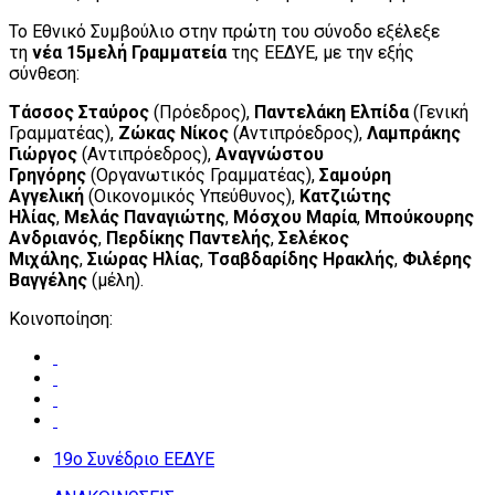
Το Εθνικό Συμβούλιο στην πρώτη του σύνοδο εξέλεξε
τη
νέα 15μελή Γραμματεία
της ΕΕΔΥΕ, με την εξής
σύνθεση:
Τάσσος Σταύρος
(Πρόεδρος),
Παντελάκη Ελπίδα
(Γενική
Γραμματέας),
Ζώκας Νίκος
(Αντιπρόεδρος),
Λαμπράκης
Γιώργος
(Αντιπρόεδρος),
Αναγνώστου
Γρηγόρης
(Οργανωτικός Γραμματέας),
Σαμούρη
Αγγελική
(Οικονομικός Υπεύθυνος),
Κατζιώτης
Ηλίας
,
Μελάς Παναγιώτης
,
Μόσχου Μαρία
,
Μπούκουρης
Ανδριανός
,
Περδίκης Παντελής
,
Σελέκος
Μιχάλης
,
Σιώρας Ηλίας
,
Τσαβδαρίδης Ηρακλής
,
Φιλέρης
Βαγγέλης
(μέλη).
Κοινοποίηση:
19ο Συνέδριο ΕΕΔΥΕ