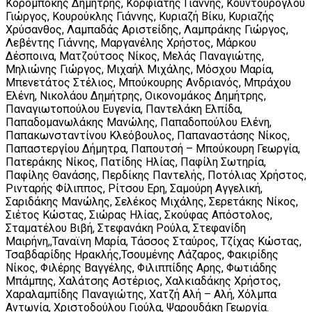
Κορομπόκης Δημήτρης, Κορφιάτης Γιάννης, Κουντούρογλου
Γιώργος, Κουρούκλης Γιάννης, Κυριαζή Βίκυ, Κυριαζής
Χρύσανθος, Λαμπαδάς Αριστείδης, Λαμπράκης Γιώργος,
Λεβέντης Γιάννης, Μαργανέλης Χρήστος, Μάρκου
Δέσποινα, Ματζούτσος Νίκος, Μελάς Παναγιώτης,
Μηλιώνης Γιώργος, Μιχαήλ Μιχάλης, Μόσχου Μαρία,
Μπενετάτος Στέλιος, Μπούκουρης Ανδριανός, Μπράχου
Ελένη, Νικολάου Δημήτρης, Οικονομάκος Δημήτρης,
Παναγιωτοπούλου Ευγενία, Παντελάκη Ελπίδα,
Παπαδομανωλάκης Μανώλης, Παπαδοπούλου Ελένη,
Παπακωνσταντίνου Κλεόβουλος, Παπαναστάσης Νίκος,
Παπαστεργίου Δήμητρα, Παπουτσή – Μπούκουρη Γεωργία,
Πατεράκης Νίκος, Πατίδης Ηλίας, Παφίλη Σωτηρία,
Παφίλης Θανάσης, Περδίκης Παντελής, Ποτόλιας Χρήστος,
Ρινταρής Φίλιππος, Ρίτσου Ερη, Σαμούρη Αγγελική,
Σαριδάκης Μανώλης, Σελέκος Μιχάλης, Σερετάκης Νίκος,
Σιέτος Κώστας, Σιώρας Ηλίας, Σκούφας Απόστολος,
Σταματέλου Βιβή, Στεφανάκη Ρούλα, Στεφανίδη
Μαιρήνη,,Ταναϊνη Μαρία, Τάσσος Σταύρος, Τζίχας Κώστας,
Τσαβδαρίδης Ηρακλής,Τσουμένης Λάζαρος, Φακιρίδης
Νίκος, Φιλέρης Βαγγέλης, Φιλιππίδης Αρης, Φωτιάδης
Μπάμπης, Χαλάτσης Αστέριος, Χαλκιαδάκης Χρήστος,
Χαραλαμπίδης Παναγιώτης, Χατζή Αλή – Αλή, Χόλμπα
Αντωνία, Χριστοδούλου Γιούλα, Ψαρουδάκη Γεωργία.