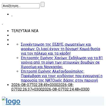
ΤΕΛΕΥΤΑΙΑ ΝΕΑ
Συγκέντρωση της ΕΕΔΥΕ, σωματείων και
φορέων: Οι λαοί έχουν τη δύναμη! Καμιά θυσία
για τον πόλεμο και τα κέρδη!
Επιτροπής Ειρήνης Χανίων: Εκδήλωση για τα 81
χρόνια από τη ρίψη των ατομικών βομβών σε
Χιροσίμα και Ναγκασάκι
Επιτροπή Ειρήνης Αλεξανδρούπολης:
Παρέμβαση για τους κινδύνους που εγκυμονεί η
παρουσία της ΝΑΤΟικής βάσης στην περιοχή
2026-08-07T02:28:49+0300
2026-08-
07T02:26:37+0300
2026-08-07T02:24:48+0300