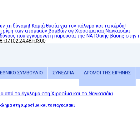
ν τη δύναμη! Καμιά θυσία για τον πόλεμο και τα κέρδη!
τη ρίψη των ατομικών βομβών σε Χιροσίμα και Ναγκασάκι
δύνους που εγκυμονεί η παρουσία της ΝΑΤΟικής βάσης στην 
8-07T02:24:48+0300
ΕΘΝΙΚΟ ΣΥΜΒΟΥΛΙΟ
ΣΥΝΕΔΡΙΑ
ΔΡΟΜΟΙ ΤΗΣ ΕΙΡΗΝΗΣ
γκλημα στη Χιροσίμα και το Ναγκασάκι