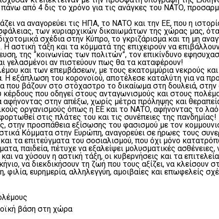
πάνω από 4 δις το χρόνο για τις ανάγκες του ΝΑΤΟ, προσαρ
άζει να αναγορεύει τις ΗΠΑ, το ΝΑΤΟ και την ΕΕ, που η ιστορ
σφάλειας, των κυριαρχικών δικαιωμάτων της χώρας μας, όταν
 διχοτομικά σχέδια στην Κύπρο, το γκριζάρισμα και τη μη ανα
 Η αστική τάξη και τα κόμματά της επιχειρούν να επιβάλλου
η, της “κοινωνίας των πολιτών”, τον επικίνδυνο εφησυχασμό
ναι γελασμένοι αν πιστεύουν πως θα τα καταφέρουν!
έμου και των επεμβάσεων, με τους εκατομμύρια νεκρούς και
α. Η εξάπλωση του κορονοϊού, αποτέλεσε καταλύτη για να προ
που βάζουν στο στόχαστρο το δικαίωμα στη δουλειά, στην ασ
ύ κέρδους που οδηγεί στους ανταγωνισμούς και στους πολέμο
εία αφήνοντας στην απέξω, χωρίς μέτρα πρόληψης και θεραπεί
κούς οργανισμούς όπως η ΕΕ και το ΝΑΤΟ, αφήνοντας το λαό 
φορτωθεί στις πλάτες του και τις συνέπειες της πανδημίας!
ς, στην προσπάθεια εξίσωσης του φασισμού με τον κομμουνισ
ιστικά Κόμματα στην Ευρώπη, αναγορεύει σε ήρωες τους συνερ
και τα επιτεύγματα του σοσιαλισμού, που όχι μόνο κατατρόπ
ματα, παιδεία, πέτυχε να εξαλείψει μολυσματικές ασθένειες
ι να χύσουν η αστική τάξη, οι κυβερνήσεις και τα επιτελεία
κήνιο, να διεκδικήσουν τη ζωή που τους αξίζει, να κλείσουν
, φιλία, ευρημερία, αλληλεγγύη, αμοιβαίες και επωφελείς σχέ
πολέμους
τοϊκή βάση στη χώρα