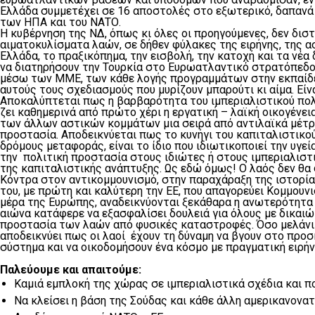
Ελλάδα συμμετέχει σε 16 αποστολές στο εξωτερικό, δαπανά 
των ΗΠΑ και του ΝΑΤΟ.
Η κυβέρνηση της ΝΔ, όπως κι όλες οι προηγούμενες, δεν διστ
αιματοκυλίσματα λαών, σε δήθεν φύλακες της ειρήνης, της α
Ελλάδα, το πραξικόπημα, την εισβολή, την κατοχή και τα νέα
να διατηρήσουν την Τουρκία στο Ευρωατλαντικό στρατόπεδο.
μέσω των ΜΜΕ, των κάθε λογής προγραμμάτων στην εκπαίδευσ
αυτούς τους σχεδιασμούς που μυρίζουν μπαρούτι κι αίμα. Εί
Αποκαλύπτεται πως η βαρβαρότητα του ιμπεριαλιστικού πολ
ζει καθημερινά από πρώτο χέρι η εργατική – λαϊκή οικογένει
των άλλων αστικών κομμάτων μια σειρά από αντιλαϊκά μέτρα 
προστασία. Αποδεικνύεται πως το κυνήγι του καπιταλιστικο
δρόμους μεταφοράς, είναι το ίδιο που ιδιωτικοποιεί την υγ
την πολιτική προστασία στους ιδιώτες ή στους ιμπεριαλιστι
της καπιταλιστικής ανάπτυξης. Ως εδώ όμως! Ο λαός δεν θα 
Κόντρα στον αντικομμουνισμό, στην παραχάραξη της ιστορία
του, με πρώτη και καλύτερη την ΕΕ, που απαγορεύει Κομμουν
μέρα της Ευρώπης, αναδεικνύονται ξεκάθαρα η ανωτερότητα 
αιώνα κατάφερε να εξασφαλίσει δουλειά για όλους με δικαιώ
προστασία των λαών από φυσικές καταστροφές. Όσο μελάνι κα
αποδεικνύει πως οι λαοί έχουν τη δύναμη να βγουν στο προσ
σύστημα και να οικοδομήσουν ένα κόσμο με πραγματική ειρήνη
Παλεύουμε και απαιτούμε:
Καμιά εμπλοκή της χώρας σε ιμπεριαλιστικά σχέδια και 
Να κλείσει η βάση της Σούδας και κάθε άλλη αμερικανονα