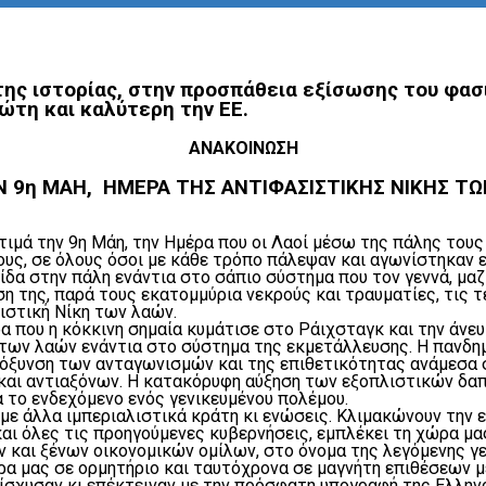
της ιστορίας, στην προσπάθεια εξίσωσης του φασ
ρώτη και καλύτερη την ΕΕ.
ΑΝΑΚΟΙΝΩΣΗ
Ν 9η ΜΑΗ, ΗΜΕΡΑ ΤΗΣ ΑΝΤΙΦΑΣΙΣΤΙΚΗΣ ΝΙΚΗΣ Τ
) τιμά την 9η Μάη, την Ημέρα που οι Λαοί μέσω της πάλης το
υς, σε όλους όσοι με κάθε τρόπο πάλεψαν και αγωνίστηκαν ε
δα στην πάλη ενάντια στο σάπιο σύστημα που τον γεννά, μαζί
ση της, παρά τους εκατομμύρια νεκρούς και τραυματίες, τις
ιστική Νίκη των λαών.
ρα που η κόκκινη σημαία κυμάτισε στο Ράιχσταγκ και την άνε
ς των λαών ενάντια στο σύστημα της εκμετάλλευσης. Η πανδη
 όξυνση των ανταγωνισμών και της επιθετικότητας ανάμεσα στ
και αντιαξόνων. Η κατακόρυφη αύξηση των εξοπλιστικών δαπ
 το ενδεχόμενο ενός γενικευμένου πολέμου.
ε άλλα ιμπεριαλιστικά κράτη κι ενώσεις. Κλιμακώνουν την ε
ι όλες τις προηγούμενες κυβερνήσεις, εμπλέκει τη χώρα μα
 και ξένων οικονομικών ομίλων, στο όνομα της λεγόμενης γ
ώρα μας σε ορμητήριο και ταυτόχρονα σε μαγνήτη επιθέσεων
σχυσαν κι επέκτειναν με την πρόσφατη υπογραφή της Ελληνο