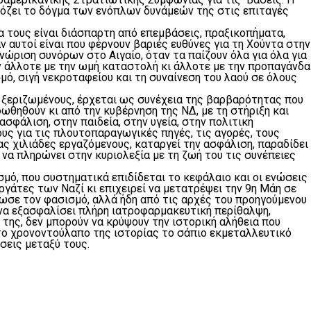
μόζει το δόγμα των ενόπλων δυνάμεών της στις επιταγές
ία τους είναι διάσπαρτη από επεμβάσεις, πραξικοπήματα,
 αυτοί είναι που φέρνουν βαριές ευθύνες για τη Χούντα στην
γνώριση συνόρων στο Αιγαίο, όταν τα παίζουν όλα για όλα για
ν άλλοτε με την ωμή καταστολή κι άλλοτε με την προπαγάνδα
, σιγή νεκροταφείου και τη συναίνεση του λαού σε όλους
 ξεριζωμένους, έρχεται ως συνέχεια της βαρβαρότητας που
ωθηθούν κι από την κυβέρνηση της ΝΔ, με τη στήριξη και
φάλιση, στην παιδεία, στην υγεία, στην πολιτική
υς για τις πλουτοπαραγωγικές πηγές, τις αγορές, τους
ας χιλιάδες εργαζόμενους, καταργεί την ασφάλιση, παραδίδει
να πληρώνει στην κυριολεξία με τη ζωή του τις συνέπειες
μό, που συστηματικά επιδίδεται το κεφάλαιο και οι ενώσεις
γάτες των Ναζί κι επιχειρεί να μετατρέψει την 9η Μάη σε
ωσε τον φασισμό, αλλά ήδη από τις αρχές του προηγούμενου
, να εξασφαλίσει πλήρη ιατροφαρμακευτική περίθαλψη,
 της, δεν μπορούν να κρύψουν την ιστορική αλήθεια που
 στο χρονοντούλαπο της ιστορίας το σάπιο εκμεταλλευτικό
σεις μεταξύ τους.