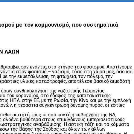
ισμού με τον κομμουνισμό, που συστηματικά
ΩΝ ΛΑΩΝ
υς θριάμβευσαν ενάντια στο κτήνος του φασισμού. Αποτίνουμε
νάντια στον φασισμό – ναζισμό, τόσο στη χώρα μας, όσο και
 με την εκμετάλλευση, τη φτώχεια, τον πόλεμο, την
 τεράστιες υλικές καταστροφές, αποτέλεσε βασικό αιμοδότη
υ όρων συνθηκολόγηση της ναζιστικής Γερμανίας,
μία του κορονοϊού, στο έδαφος της καπιταλιστικής
ις ΗΠΑ, στην ΕΕ, με τη Ρωσία, την Κίνα και με την εμπλοκή
ανών, η τεράστια συγκέντρωση δύναμης πυρός, οι εστίες
πιθετικότητά τους κι από κοντά η κυβέρνηση της ΝΔ,
ς ολοένα βαθύτερα στους επικίνδυνους ιμπεριαλιστικούς
εωστρατηγικής αναβάθμισης. Η αστική τάξη και τα κόμματά
 μέσω της Βάσης της Σούδας και όλων των άλλων
αμερικανικής Στρατιωτικής Συμφωνίας για τις Βάσεις. Η