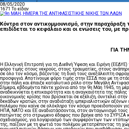
08/05/2020
1671 Το είδαν
Κόντρα στον αντικομμουνισμό, στην παραχάραξη 
επιδίδεται το κεφάλαιο και οι ενώσεις του, με π
ΓΙΑ ΤΗ
Η Ελληνική Επιτροπή για τη Διεθνή Ύφεση και Ειρήνη (ΕΕΔΥΕ
φόρο τιμής στους νεκρούς, στους τραυματίες, στους ανάπηρο
σε όλο τον κόσμο, βάζοντας τη δική τους ανεξάλειπτη σφραγί
προσφυγιά. Αποτίνουμε φόρο τιμής στην ΕΣΣΔ που με τη στά
στην πάλη και έπαιξε καταλυτικό ρόλο στην Μεγάλη Αντιφασ
Σήμερα, εβδομήντα πέντε χρόνια από την 9η Μάη 1945, τη μέ
αναδεικνύεται η επικαιρότητα και η αναγκαιότητα της πάλη
οικονομικής κρίσης που βρίσκεται σε εξέλιξη, συντελεί στην
δεκάδων κρατών, στην αναδιάταξη ιμπεριαλιστικών αξόνων 
πολέμου που καίνε σε ολόκληρο τον κόσμο προειδοποιούν για
ΗΠΑ, ΝΑΤΟ και ΕΕ αναδιατάσσονται, στον ανταγωνισμό τους μ
πατώντας στο στρωμενο έδαφος που βρήκε από το ΣΥΡΙΖΑ κα
σχεδιασμούς, για λογαριασμό των συμφερόντων των ντόπιων
της, παίζουν με τη φωτιά του πολέμου μετατρέποντας τη χ
ευρωατλαντικών βάσεων και υποδομών που αναβάθμισαν, ενί