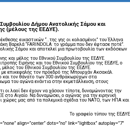
 Συμβουλίου Δήμου Ανατολικής Σάμου και
ς (μέλους της ΕΕΔΥΕ).
έκθεσης εικαστικών “…της γης οι κολασμένοι” του Έλληνα
άκη Βαρελά “FARINDOLA: το γράμμα που δεν έφτασε ποτέ”.
ατολικής Σάμου και αποτελεί μια πρωτοβουλία των εκδόσεων
νης και μέλος του Εθνικού Συμβουλίου της ΕΕΔΥΕ.
ιτροπής Ειρήνης και του Εθνικού Συμβουλίου της ΕΕΔΥΕ, ο
 μέλος του Εθνικού Συμβουλίου της ΕΕΔΥΕ.
ς, με επικεφαλής τον πρόεδρό της Μπουρχάν Ακσακάλ.
ο και τον θάνατο των 300 ανθρακωρύχων στα
άμωμα του αγώνα ενάντια στην εκμετάλλευση, στους
τι οι λαοί δεν έχουν να χάσουν τίποτε, δυναμώνοντας την
Ε στο Αιγαίο. Να δυναμώσει, ο αγώνας για την ειρηνική
οι χώρες μας από τα πολεμικά σχέδια του ΝΑΤΟ, των ΗΠΑ και
Το γραφείο τύπου της ΕΕΔΥΕ
one” align=”center” dots=”no” link=”lightbox” autoplay=”7″