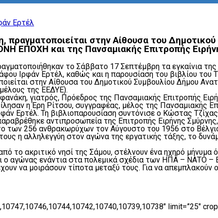
η, πραγματοποιείται στην Αίθουσα του Δημοτικού
ΝΗ ΕΠΟΧΗ και της Πανσαμιακής Επιτροπής Ειρήνη
ραγματοποιήθηκαν το Σάββατο 17 Σεπτέμβρη τα εγκαίνια της 
φου Ιρφάν Ερτέλ, καθώς και η παρουσίαση του βιβλίου του Τ
οποιείται στην Αίθουσα του Δημοτικού Συμβουλίου Δήμου Αν
μέλους της ΕΕΔΥΕ).
εφανάκη, γιατρός, Πρόεδρος της Πανσαμιακής Επιτροπής Ειρή
μίλησαν η Έρη Ρίτσου, συγγραφέας, μέλος της Πανσαμιακής Επ
άν Ερτέλ. Τη βιβλιοπαρουσίαση συντόνισε ο Κώστας Τζίχας,
, παραβρέθηκε αντιπροσωπεία της Επιτροπής Ειρήνης Σμύρνη
το των 256 ανθρακωρύχων τον Αύγουστο του 1956 στο Βέλγι
 τους η αλληλεγγύη στον αγώνα της εργατικής τάξης, το δυν
πό το ακριτικό νησί της Σάμου, στέλνουν ένα ηχηρό μήνυμα ό
ει ο αγώνας ενάντια στα πολεμικά σχέδια των ΗΠΑ – ΝΑΤΟ – Ε
χουν να μοιράσουν τίποτα μεταξύ τους. Για να απεμπλακούν 
0747,10746,10744,10742,10740,10739,10738″ limit=”25″ crop=”n