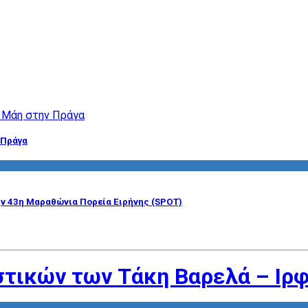
 Πράγα
ην 43η Μαραθώνια Πορεία Ειρήνης (SPOT)
στικών των Τάκη Βαρελά – Ιρ
Σ