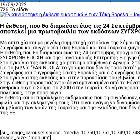
19/09/2022
726 Το είδαν
Η έκθεση, που θα διαρκέσει έως τις 24 Σεπτέμβρ
αποτελεί μια πρωτοβουλία των εκδόσεων ΣΥΓΧΡΟ
Με επιτυχία και με μεγάλη συμμετοχή κατοίκων της Σάμου π
ζωγράφου και συγγραφέα Τάκη Βαρελά και του Τούρκου ζωγρά
Η έκθεση, που θα διαρκέσει έως τις 24 Σεπτέμβρη, πραγματ
ΣΥΓΧΡΟΝΗ ΕΠΟΧΗ και της Πανσαμιακής Επιτροπής Ειρήνης (
Στα εγκαίνια της έκθεσης χαιρετισμό απηύθυνε η Αργυρώ Στ
Για το βιβλίο “FARINDOLA: το γράμμα που δεν έφτασε ποτέ” 
ζωγράφος και συγγραφέας Τάκης Βαρελάς και ο ζωγράφος Ιρφ
Στα εγκαίνια της έκθεσης και στην παρουσίαση του βιβλίου
Στην έκθεση παρουσιάζονται έργα εμπνευσμένα από το θάνα
ανθρακωρυχεία Σούμα, το 2000 στην Τουρκία. Κοινή αναφορά
πολέμους, στην προσφυγιά.
Η έκθεση και οι παράλληλες εκδηλώσεις που τη συνοδεύουν, α
φιλία και την αλληλεγγύη τους. Ότι είναι ανάγκη να δυναμώσ
συμβίωση των λαών της Τουρκίας και της Ελλάδας, που δεν έ
της ΕΕ.
[su_image_carousel source=”media: 10750,10751,10749,10748,1
image_size=”medium”]