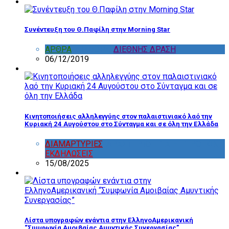
Συνέντευξη του Θ.Παφίλη στην Morning Star
ΑΡΘΡΑ
,
ΔΙΑΦΟΡΑ
,
ΔΙΕΘΝΗΣ ΔΡΑΣΗ
06/12/2019
Κινητοποιήσεις αλληλεγγύης στον παλαιστινιακό λαό την
Κυριακή 24 Αυγούστου στο Σύνταγμα και σε όλη την Ελλάδα
ΔΙΑΜΑΡΤΥΡΙΕΣ
,
ΔΡΑΣΤΗΡΙΟΤΗΤΑ ΕΠΙΤΡΟΠΩΝ
,
ΕΚΔΗΛΩΣΕΙΣ
15/08/2025
Λίστα υπογραφών ενάντια στην ΕλληνοΑμερικανική
“Συμφωνία Αμοιβαίας Αμυντικής Συνεργασίας”