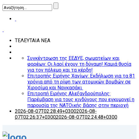
ΤΕΛΕΥΤΑΙΑ ΝΕΑ
Συγκέντρωση της ΕΕΔΥΕ, σωματείων και
φορέων: Οι λαοί έχουν τη δύναμη! Καμιά θυσία
για τον πόλεμο και τα κέρδη!
Επιτροπής Ειρήνης Χανίων: Εκδήλωση για τα 81
χρόνια από τη ρίψη των ατομικών βομβών σε
Χιροσίμα και Ναγκασάκι
Επιτροπή Ειρήνης Αλεξανδρούπολης:
Παρέμβαση για τους κινδύνους που εγκυμονεί η
παρουσία της ΝΑΤΟικής βάσης στην περιοχή
2026-08-07T02:28:49+0300
2026-08-
07T02:26:37+0300
2026-08-07T02:24:48+0300