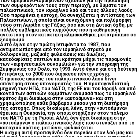
των αμερικανο-ισραηλινών σχεδίων για την προώθηση
των συμφερόντων τους στην περιοχή, με θύματα τον
παλαιστινιακό, τον ισραηλινό λαό και τους άλλους λαούς.
Οσο παραμένει η κατοχή, θα συνεχίζεται η αντίσταση των
Παλαιστινίων, η οποία είναι συνεχόμενη και πολύμορφη
τόσο στη Λωρίδα της Γάζας, όσο και στη Δυτική όχθη, με
πολλές εμβληματικές περιόδους που η καθημερινή
αντίσταση στον κατακτητή κλιμακώθηκε, μετατράπηκε σε
ξεσηκωμό.
Αυτό έγινε στην πρώτη Ιντιφάντα το 1987, που
αντιμετωπίστηκε από τον ισραηλινό στρατό με
δολοφονίες, μαζικές φυλακίσεις και διώξεις,
κατεδαφίσεις σπιτιών και κράτησε μέχρι τις παραμονές
των «ειρηνευτικών συνομιλιών» για την υπογραφή της
Συμφωνίας του Οσλο, το 1993. Αυτό έγινε και στη δεύτερη
Ιντιφάντα, το 2000 που διήρκεσε πέντε χρόνια.
Ο ηρωικός αγώνας του παλαιστινιακού λαού δίνει
απάντηση στους υπονομευτές του. Η προπαγανδιστική
μηχανή των ΗΠΑ, του ΝΑΤΟ, της ΕΕ και του Ισραήλ και από
κοντά των αστικών κομμάτων αναμασά πως το ισραηλινό
κράτος έχει δικαίωμα στην «αυτοάμυνα» και στη
χρησιμοποίηση κάθε βάρβαρου μέσου για τη διατήρηση
της κατοχής. Οπως δικαίωμα, λένε, στην «αυτοάμυνα»
έχει και η Ουκρανία, την οποία στηρίζουν στον πόλεμο
του ΝΑΤΟ με τη Ρωσία. Αλλά, δεν έχει δικαίωμα στην
«αυτοάμυνα» ο παλαιστινιακός λαός που στενάζει από το
κατοχικό κράτος, ματώνει, φυλακίζεται.
Η αισχρή αυτή προπαγάνδα δεν περνάει στον λαό μας και