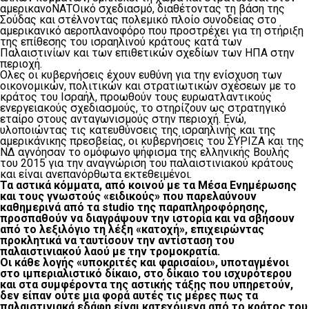
αμερικανοΝΑΤΟικό σχεδιασμό, διαθέτοντας τη βάση της
Σούδας και στέλνοντας πολεμικό πλοίο συνοδείας στο
αμερικανικό αεροπλανοφόρο που προστρέχει για τη στήριξη
της επίθεσης του ισραηλινού κράτους κατά των
Παλαιστινίων και των επιθετικών σχεδίων των ΗΠΑ στην
περιοχή.
Ολες οι κυβερνήσεις έχουν ευθύνη για την ενίσχυση των
οικονομικών, πολιτικών και στρατιωτικών σχέσεων με το
κράτος του Ισραήλ, προωθούν τους ευρωατλαντικούς
ενεργειακούς σχεδιασμούς, το στηρίζουν ως στρατηγικό
εταίρο στους ανταγωνισμούς στην περιοχή. Ενώ,
υλοποιώντας τις κατευθύνσεις της ισραηλινής και της
αμερικάνικης πρεσβείας, οι κυβερνήσεις του ΣΥΡΙΖΑ και της
ΝΔ αγνόησαν το ομόφωνο ψήφισμα της ελληνικής Βουλής
του 2015 για την αναγνώριση του παλαιστινιακού κράτους
και είναι ανεπανόρθωτα εκτεθειμένοι.
Τα αστικά κόμματα, από κοινού με τα Μέσα Ενημέρωσης
και τους γνωστούς «ειδικούς» που παρελαύνουν
καθημερινά από τα studio της παραπληροφόρησης,
προσπαθούν να διαγράψουν την ιστορία και να σβήσουν
από το λεξιλόγιο τη λέξη «κατοχή», επιχειρώντας
προκλητικά να ταυτίσουν την αντίσταση του
παλαιστινιακού λαού με την τρομοκρατία.
Οι κάθε λογής «υποκριτές και φαρισαίοι», υποταγμένοι
στο ιμπεριαλιστικό δίκαιο, στο δίκαιο του ισχυρότερου
και στα συμφέροντα της αστικής τάξης που υπηρετούν,
δεν είπαν ούτε μια φορά αυτές τις μέρες πως τα
παλαιστινιακά εδάφη είναι κατεχόμενα από το κράτος του