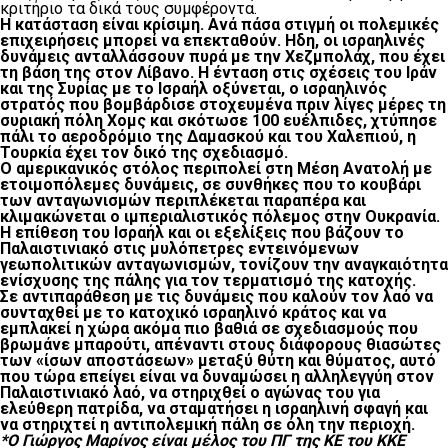
κριτήριο τα δικά τους συμφέροντα.
Η κατάσταση είναι κρίσιμη. Ανά πάσα στιγμή οι πολεμικές
επιχειρήσεις μπορεί να επεκταθούν. Ηδη, οι ισραηλινές
δυνάμεις ανταλλάσσουν πυρά με την Χεζμπολάχ, που έχει
τη βάση της στον Λίβανο. Η ένταση στις σχέσεις του Ιράν
και της Συρίας με το Ισραήλ οξύνεται, ο ισραηλινός
στρατός που βομβάρδισε στοχευμένα πριν λίγες μέρες τη
συριακή πόλη Χομς και σκότωσε 100 ευέλπιδες, χτύπησε
πάλι το αεροδρόμιο της Δαμασκού και του Χαλεπιού, η
Τουρκία έχει τον δικό της σχεδιασμό.
Ο αμερικανικός στόλος περιπολεί στη Μέση Ανατολή με
ετοιμοπόλεμες δυνάμεις, σε συνθήκες που το κουβάρι
των ανταγωνισμών περιπλέκεται παραπέρα και
κλιμακώνεται ο ιμπεριαλιστικός πόλεμος στην Ουκρανία.
Η επίθεση του Ισραήλ και οι εξελίξεις που βάζουν το
Παλαιστινιακό στις μυλόπετρες εντεινόμενων
γεωπολιτικών ανταγωνισμών, τονίζουν την αναγκαιότητα
ενίσχυσης της πάλης για τον τερματισμό της κατοχής.
Σε αντιπαράθεση με τις δυνάμεις που καλούν τον λαό να
συνταχθεί με το κατοχικό ισραηλινό κράτος και να
εμπλακεί η χώρα ακόμα πιο βαθιά σε σχεδιασμούς που
βρωμάνε μπαρούτι, απέναντι στους διάφορους θιασώτες
των «ίσων αποστάσεων» μεταξύ θύτη και θύματος, αυτό
που τώρα επείγει είναι να δυναμώσει η αλληλεγγύη στον
Παλαιστινιακό λαό, να στηριχθεί ο αγώνας του για
ελεύθερη πατρίδα, να σταματήσει η ισραηλινή σφαγή και
να στηριχτεί η αντιπολεμική πάλη σε όλη την περιοχή.
*Ο Γιώργος Μαρίνος είναι μέλος του ΠΓ της ΚΕ του ΚΚΕ