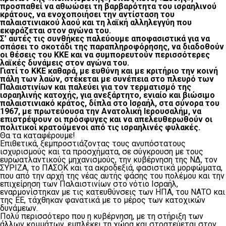
προσπαθεί να αθωώσει τη βαρβαρότητα του ισραηλινού
κράτους, να ενοχοποιήσει την αντίσταση του
παλαιστινιακού λαού και τη λαϊκή αλληλεγγύη που
εκφράζεται στον αγώνα του.
Σ’ αυτές τις συνθήκες παλεύουμε αποφασιστικά για να
σπάσει το σκοτάδι της παραπληροφόρησης, να διαδοθούν
οι θέσεις του ΚΚΕ και να συμπορευτούν περισσότερες
λαϊκές δυνάμεις στον αγώνα του.
Γιατί το ΚΚΕ καθαρά, με ευθύνη και με κριτήριο την κοινή
πάλη των λαών, στέκεται με συνέπεια στο πλευρό των
Παλαιστινίων και παλεύει για τον τερματισμό της
ισραηλινής κατοχής, για ανεξάρτητο, ενιαίο και βιώσιμο
παλαιστινιακό κράτος, δίπλα στο Ισραήλ, στα σύνορα του
1967, με πρωτεύουσα την Ανατολική Ιερουσαλήμ, να
επιστρέψουν οι πρόσφυγες και να απελευθερωθούν οι
πολιτικοί κρατούμενοι από τις ισραηλινές φυλακές.
Θα τα καταφέρουμε!
Επιθετικά, ξεμπροστιάζοντας τους ανυπόστατους
ισχυρισμούς και τα προσχήματα, σε σύγκρουση με τους
ευρωατλαντικούς μηχανισμούς, την κυβέρνηση της ΝΔ, τον
ΣΥΡΙΖΑ, το ΠΑΣΟΚ και τα ακροδεξιά, φασιστικά μορφώματα,
που από την αρχή της νέας αυτής φάσης του πολέμου και την
επιχείρηση των Παλαιστινίων στο νότιο Ισραήλ,
εναρμονίστηκαν με τις κατευθύνσεις των ΗΠΑ, του ΝΑΤΟ και
της ΕΕ, τάχθηκαν φανατικά με το μέρος των κατοχικών
δυνάμεων.
Πολύ περισσότερο που η κυβέρνηση, με τη στήριξη των
άλλων κομμάτων, εμπλέκει τη χώρα και στρατεύεται στον