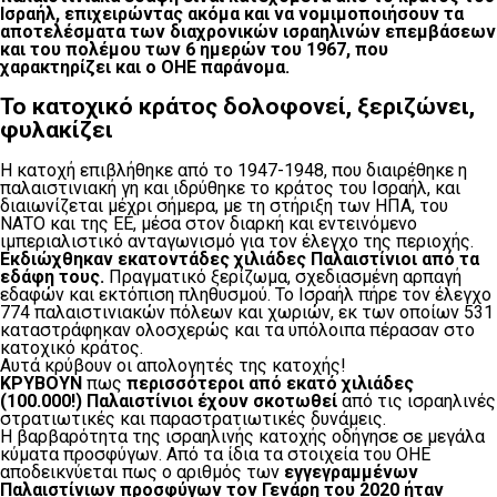
Ισραήλ, επιχειρώντας ακόμα και να νομιμοποιήσουν τα
αποτελέσματα των διαχρονικών ισραηλινών επεμβάσεων
και του πολέμου των 6 ημερών του 1967, που
χαρακτηρίζει και ο ΟΗΕ παράνομα.
Το κατοχικό κράτος δολοφονεί, ξεριζώνει,
φυλακίζει
Η κατοχή επιβλήθηκε από το 1947-1948, που διαιρέθηκε η
παλαιστινιακή γη και ιδρύθηκε το κράτος του Ισραήλ, και
διαιωνίζεται μέχρι σήμερα, με τη στήριξη των ΗΠΑ, του
ΝΑΤΟ και της ΕΕ, μέσα στον διαρκή και εντεινόμενο
ιμπεριαλιστικό ανταγωνισμό για τον έλεγχο της περιοχής.
Εκδιώχθηκαν εκατοντάδες χιλιάδες Παλαιστίνιοι από τα
εδάφη τους.
Πραγματικό ξερίζωμα, σχεδιασμένη αρπαγή
εδαφών και εκτόπιση πληθυσμού. Το Ισραήλ πήρε τον έλεγχο
774 παλαιστινιακών πόλεων και χωριών, εκ των οποίων 531
καταστράφηκαν ολοσχερώς και τα υπόλοιπα πέρασαν στο
κατοχικό κράτος.
Αυτά κρύβουν οι απολογητές της κατοχής!
ΚΡΥΒΟΥΝ
πως
περισσότεροι από εκατό χιλιάδες
(100.000!) Παλαιστίνιοι έχουν σκοτωθεί
από τις ισραηλινές
στρατιωτικές και παραστρατιωτικές δυνάμεις.
Η βαρβαρότητα της ισραηλινής κατοχής οδήγησε σε μεγάλα
κύματα προσφύγων. Από τα ίδια τα στοιχεία του ΟΗΕ
αποδεικνύεται πως ο αριθμός των
εγγεγραμμένων
Παλαιστίνιων προσφύγων τον Γενάρη του 2020 ήταν