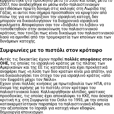
εμφανίστηκε στο προσκήνιο μετά το 2000 και ιδίως μετά το
2007, που αναδείχθηκε εν μέσω ενδο-παλαιστινιακών
αντιθέσεων πρώτη δύναμη στις εκλογές στη Λωρίδα της
Γάζας, κι αυτοί που σήμερα προσπαθούν να κρυφτούν από
πίσω της για να στηρίξουν την ισραηλινή κατοχή, δεν
μπορούν να δικαιολογήσουν τα διαχρονικά ισραηλινά
εγκλήματα. Αποφεύγουν σαν τον «διάβολο το λιβάνι» να
τοποθετηθούν στην ανακοίνωση του παλαιστινιακού
κράτους, που τονίζει πως είναι δικαίωμα του παλαιστινιακού
λαού να αμυνθεί από την τρομοκρατία των εποίκων και των
δυνάμεων κατοχής.
Συμφωνίες με το πιστόλι στον κρόταφο
Αυτές τις δεκαετίες έχουν παρθεί
πολλές αποφάσεις στον
ΟΗΕ,
τις οποίες το ισραηλινό κράτος με τις πλάτες των
Αμερικανών και της ΕΕ τις καταπατά και έχει προκλητικά
αναφέρει πως «η λύση των δύο κρατών είναι μια απάτη», για
να δικαιολογήσει τον στόχο του για ισραηλινό κράτος «από
τον Ευφράτη μέχρι τον Νείλο».
Εχουν γίνει πολλές κινήσεις με πρωτοβουλία των ΗΠΑ, στο
όνομα της ειρήνης με το πιστόλι στον κρόταφο του
παλαιστινιακού λαού. Καλλιεργήθηκαν ελπίδες, ψεύτικες
προσδοκίες, τις οποίες έχει αποκαλύψει το ΚΚΕ, που άσκησε
κριτική π.χ. στη Συμφωνία του Οσλο το 1993, με την οποία
κατακερματίστηκαν παραπέρα τα παλαιστινιακά εδάφη και
την αξιοποίησε το Ισραήλ για κατοχή νέων εδαφών,
δημιουργία εποικισμών.