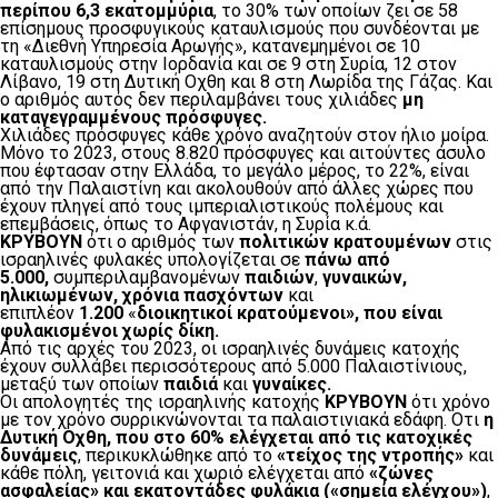
περίπου 6,3 εκατομμύρια
, το 30% των οποίων ζει σε 58
επίσημους προσφυγικούς καταυλισμούς που συνδέονται με
τη «Διεθνή Υπηρεσία Αρωγής», κατανεμημένοι σε 10
καταυλισμούς στην Ιορδανία και σε 9 στη Συρία, 12 στον
Λίβανο, 19 στη Δυτική Οχθη και 8 στη Λωρίδα της Γάζας. Και
ο αριθμός αυτός δεν περιλαμβάνει τους χιλιάδες
μη
καταγεγραμμένους πρόσφυγες.
Χιλιάδες πρόσφυγες κάθε χρόνο αναζητούν στον ήλιο μοίρα.
Μόνο το 2023, στους 8.820 πρόσφυγες και αιτούντες άσυλο
που έφτασαν στην Ελλάδα, το μεγάλο μέρος, το 22%, είναι
από την Παλαιστίνη και ακολουθούν από άλλες χώρες που
έχουν πληγεί από τους ιμπεριαλιστικούς πολέμους και
επεμβάσεις, όπως το Αφγανιστάν, η Συρία κ.ά.
ΚΡΥΒΟΥΝ
ότι ο αριθμός των
πολιτικών κρατουμένων
στις
ισραηλινές φυλακές υπολογίζεται σε
πάνω από
5.000,
συμπεριλαμβανομένων
παιδιών
,
γυναικών,
ηλικιωμένων, χρόνια πασχόντων
και
επιπλέον
1.200
«
διοικητικοί κρατούμενοι», που είναι
φυλακισμένοι χωρίς δίκη.
Από τις αρχές του 2023, οι ισραηλινές δυνάμεις κατοχής
έχουν συλλάβει περισσότερους από 5.000 Παλαιστίνιους,
μεταξύ των οποίων
παιδιά
και
γυναίκες.
Οι απολογητές της ισραηλινής κατοχής
ΚΡΥΒΟΥΝ
ότι χρόνο
με τον χρόνο συρρικνώνονται τα παλαιστινιακά εδάφη. Οτι
η
Δυτική Οχθη, που στο 60% ελέγχεται από τις κατοχικές
δυνάμεις
, περικυκλώθηκε από το
«τείχος της ντροπής»
και
κάθε πόλη, γειτονιά και χωριό ελέγχεται από
«ζώνες
ασφαλείας» και εκατοντάδες φυλάκια («σημεία ελέγχου»)
,