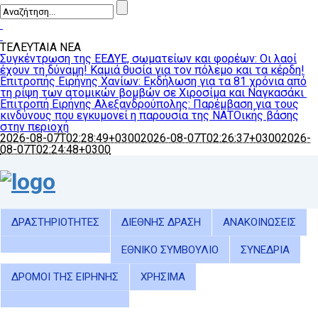
ΤΕΛΕΥΤΑΙΑ ΝΕΑ
Συγκέντρωση της ΕΕΔΥΕ, σωματείων και φορέων: Οι λαοί
έχουν τη δύναμη! Καμιά θυσία για τον πόλεμο και τα κέρδη!
Επιτροπής Ειρήνης Χανίων: Εκδήλωση για τα 81 χρόνια από
τη ρίψη των ατομικών βομβών σε Χιροσίμα και Ναγκασάκι
Επιτροπή Ειρήνης Αλεξανδρούπολης: Παρέμβαση για τους
κινδύνους που εγκυμονεί η παρουσία της ΝΑΤΟικής βάσης
στην περιοχή
2026-08-07T02:28:49+0300
2026-08-07T02:26:37+0300
2026-
08-07T02:24:48+0300
ΔΡΑΣΤΗΡΙΟΤΗΤΕΣ
ΔΙΕΘΝΗΣ ΔΡΑΣΗ
ΑΝΑΚΟΙΝΩΣΕΙΣ
ΕΘΝΙΚΟ ΣΥΜΒΟΥΛΙΟ
ΣΥΝΕΔΡΙΑ
ΔΡΟΜΟΙ ΤΗΣ ΕΙΡΗΝΗΣ
ΧΡΗΣΙΜΑ