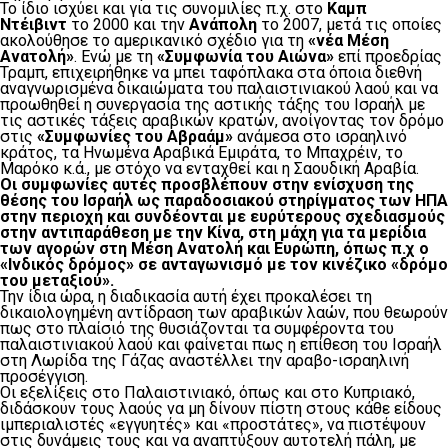
Το ίδιο ισχύει και για τις συνομιλίες π.χ. στο
Καμπ
Ντέιβιντ
το 2000 και την
Ανάπολη
το 2007, μετά τις οποίες
ακολούθησε το αμερικανικό σχέδιο για τη
«νέα Μέση
Ανατολή»
. Ενώ με τη
«Συμφωνία του Αιώνα»
επί προεδρίας
Τραμπ, επιχειρήθηκε να μπει ταφόπλακα στα όποια διεθνή
αναγνωρισμένα δικαιώματα του παλαιστινιακού λαού και να
προωθηθεί η συνεργασία της αστικής τάξης του Ισραήλ με
τις αστικές τάξεις αραβικών κρατών, ανοίγοντας τον δρόμο
στις
«Συμφωνίες του Αβραάμ»
ανάμεσα στο ισραηλινό
κράτος, τα Ηνωμένα Αραβικά Εμιράτα, το Μπαχρέιν, το
Μαρόκο κ.ά., με στόχο να ενταχθεί και η Σαουδική Αραβία.
Οι συμφωνίες αυτές προσβλέπουν στην ενίσχυση της
θέσης του Ισραήλ ως παραδοσιακού στηρίγματος των ΗΠΑ
στην περιοχή και συνδέονται με ευρύτερους σχεδιασμούς
στην αντιπαράθεση με την Κίνα, στη μάχη για τα μερίδια
των αγορών στη Μέση Ανατολή και Ευρώπη, όπως π.χ ο
«Ινδικός δρόμος» σε ανταγωνισμό με τον κινέζικο «δρόμο
του μεταξιού».
Την ίδια ώρα, η διαδικασία αυτή έχει προκαλέσει τη
δικαιολογημένη αντίδραση των αραβικών λαών, που θεωρούν
πως στο πλαίσιό της θυσιάζονται τα συμφέροντα του
παλαιστινιακού λαού και φαίνεται πως η επίθεση του Ισραήλ
στη Λωρίδα της Γάζας αναστέλλει την αραβο-ισραηλινή
προσέγγιση.
Οι εξελίξεις στο Παλαιστινιακό, όπως και στο Κυπριακό,
διδάσκουν τους λαούς να μη δίνουν πίστη στους κάθε είδους
ιμπεριαλιστές «εγγυητές» και «προστάτες», να πιστέψουν
στις δυνάμεις τους και να αναπτύξουν αυτοτελή πάλη, με