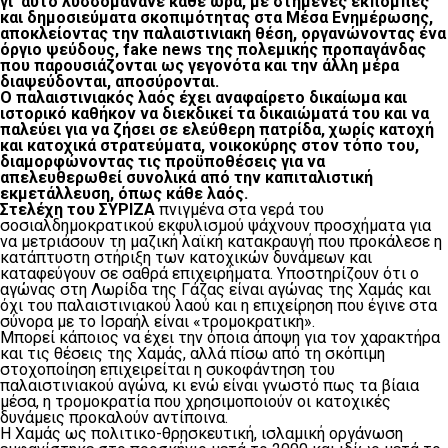
γι’ αυτό λυσσομανάνε κάθε ώρα, με στημένες εκπομπές
και δημοσιεύματα σκοπιμότητας στα Μέσα Ενημέρωσης,
αποκλείοντας την παλαιστινιακή θέση, οργανώνοντας ένα
όργιο ψεύδους, fake news της πολεμικής προπαγάνδας
που παρουσιάζονται ως γεγονότα και την άλλη μέρα
διαψεύδονται, αποσύρονται.
Ο παλαιστινιακός λαός έχει αναφαίρετο δικαίωμα και
ιστορικό καθήκον να διεκδικεί τα δικαιώματά του και να
παλεύει για να ζήσει σε ελεύθερη πατρίδα, χωρίς κατοχή
και κατοχικά στρατεύματα, νοικοκύρης στον τόπο του,
διαμορφώνοντας τις προϋποθέσεις για να
απελευθερωθεί συνολικά από την καπιταλιστική
εκμετάλλευση, όπως κάθε λαός.
Στελέχη του ΣΥΡΙΖΑ
πνιγμένα στα νερά του
σοσιαλδημοκρατικού εκφυλισμού ψάχνουν προσχήματα για
να μετριάσουν τη μαζική λαϊκή κατακραυγή που προκάλεσε η
κατάπτυστη στήριξη των κατοχικών δυνάμεων και
καταφεύγουν σε σαθρά επιχειρήματα. Υποστηρίζουν ότι ο
αγώνας στη Λωρίδα της Γάζας είναι αγώνας της Χαμάς και
όχι του παλαιστινιακού λαού και η επιχείρηση που έγινε στα
σύνορα με το Ισραήλ είναι «τρομοκρατική».
Μπορεί κάποιος να έχει την όποια άποψη για τον χαρακτήρα
και τις θέσεις της Χαμάς, αλλά πίσω από τη σκόπιμη
στοχοποίηση επιχειρείται η συκοφάντηση του
παλαιστινιακού αγώνα, κι ενώ είναι γνωστό πως τα βίαια
μέσα, η τρομοκρατία που χρησιμοποιούν οι κατοχικές
δυνάμεις προκαλούν αντίποινα.
Η Χαμάς ως πολιτικο-θρησκευτική, ισλαμική οργάνωση