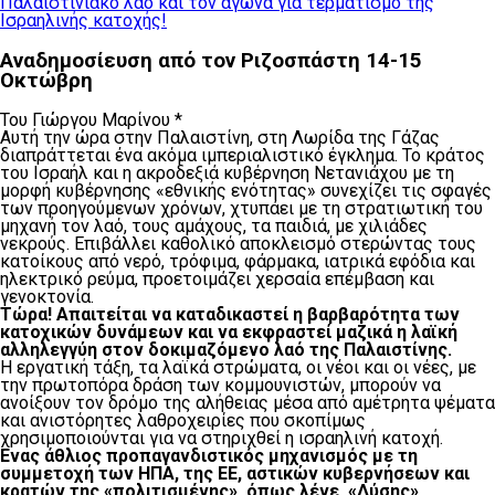
Αναδημοσίευση από τον Ριζοσπάστη 14-15
Οκτώβρη
Του Γιώργου Μαρίνου *
Αυτή την ώρα στην Παλαιστίνη, στη Λωρίδα της Γάζας
διαπράττεται ένα ακόμα ιμπεριαλιστικό έγκλημα. Το κράτος
του Ισραήλ και η ακροδεξιά κυβέρνηση Νετανιάχου με τη
μορφή κυβέρνησης «εθνικής ενότητας» συνεχίζει τις σφαγές
των προηγούμενων χρόνων, χτυπάει με τη στρατιωτική του
μηχανή τον λαό, τους αμάχους, τα παιδιά, με χιλιάδες
νεκρούς. Επιβάλλει καθολικό αποκλεισμό στερώντας τους
κατοίκους από νερό, τρόφιμα, φάρμακα, ιατρικά εφόδια και
ηλεκτρικό ρεύμα, προετοιμάζει χερσαία επέμβαση και
γενοκτονία.
Τώρα! Απαιτείται να καταδικαστεί η βαρβαρότητα των
κατοχικών δυνάμεων και να εκφραστεί μαζικά η λαϊκή
αλληλεγγύη στον δοκιμαζόμενο λαό της Παλαιστίνης.
Η εργατική τάξη, τα λαϊκά στρώματα, οι νέοι και οι νέες, με
την πρωτοπόρα δράση των κομμουνιστών, μπορούν να
ανοίξουν τον δρόμο της αλήθειας μέσα από αμέτρητα ψέματα
και ανιστόρητες λαθροχειρίες που σκοπίμως
χρησιμοποιούνται για να στηριχθεί η ισραηλινή κατοχή.
Ενας άθλιος προπαγανδιστικός μηχανισμός με τη
συμμετοχή των ΗΠΑ, της ΕΕ, αστικών κυβερνήσεων και
κρατών της «πολιτισμένης», όπως λένε, «Δύσης»,