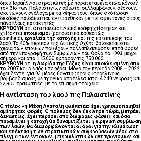
όπου Ισραηλινοί στρατιώτες με παρατεταμένα όπλα κάνουν
τον βίο των Παλαιστινίων αβίωτο, συλλαμβάνουν, δέρνουν,
σκοτώνουν, ανάλογα με τα κέφια τους, όπως σκότωσαν
δεκάδες παιδάκια που αντιτάχθηκαν με τις σφεντόνες στους
πάνοπλους κατακτητές.
ΚΡΥΒΟΥΝ
ότι στα παλαιστινιακά εδάφη χτίστηκαν και
χτίζονται
εποικισμοί
(ρατσιστικό καθεστώς
apartheid),
εργαλεία της κατοχής
και της καταπίεσης του
λαού. Το 40% περίπου της Δυτικής Οχθης βρίσκεται στα
χέρια των εποίκων που έχουν πολλαπλασιαστεί επτά φορές
από την υπογραφή των Συμφωνιών του Οσλο το 1993 μέχρι
σήμερα και από 115.000 έφτασαν τις 750.000.
ΚΡΥΒΟΥΝ
ότι
η Λωρίδα της Γάζας είναι αποκλεισμένη από
το 2007
και ο λαός υποφέρει. Μόνο την περίοδο 2008 – 2022,
έχει δεχτεί για 93 μέρες θανατηφόρους ισραηλινούς
βομβαρδισμούς με τραγικά αποτελέσματα, 4.240 νεκρούς και
22.902 τραυματίες, με τα επίσημα στοιχεία.
Η αντίσταση του λαού της Παλαιστίνης
Ο τίτλος «η Μέση Ανατολή φλέγεται» έχει χρησιμοποιηθεί
αμέτρητες φορές. Ο πόλεμος δεν ξεκίνησε τώρα, μετράει
δεκαετίες, έχει περάσει από διάφορες φάσεις και όσο
παραμένει η κατοχή θα δυναμιτίζεται η ειρηνική συμβίωση
των λαών, θα διαμορφώνονται οι όροι για την κλιμάκωση
και επέκταση των στρατιωτικών συγκρούσεων μέσα στο
πλέγμα των έντονων ιμπεριαλιστικών ανταγωνισμών και