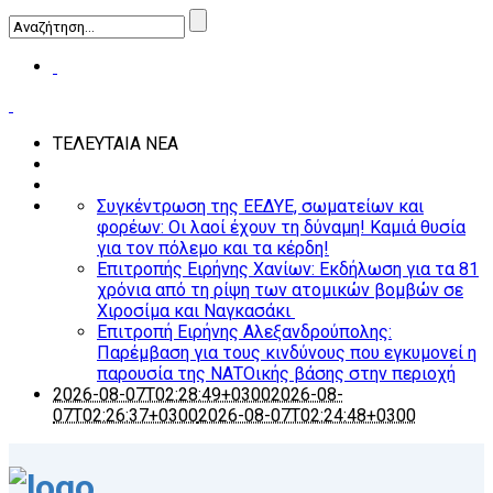
ΤΕΛΕΥΤΑΙΑ ΝΕΑ
Συγκέντρωση της ΕΕΔΥΕ, σωματείων και
φορέων: Οι λαοί έχουν τη δύναμη! Καμιά θυσία
για τον πόλεμο και τα κέρδη!
Επιτροπής Ειρήνης Χανίων: Εκδήλωση για τα 81
χρόνια από τη ρίψη των ατομικών βομβών σε
Χιροσίμα και Ναγκασάκι
Επιτροπή Ειρήνης Αλεξανδρούπολης:
Παρέμβαση για τους κινδύνους που εγκυμονεί η
παρουσία της ΝΑΤΟικής βάσης στην περιοχή
2026-08-07T02:28:49+0300
2026-08-
07T02:26:37+0300
2026-08-07T02:24:48+0300