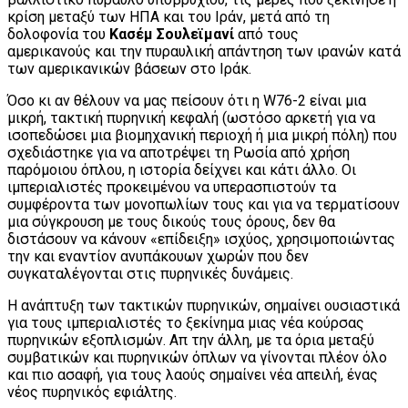
κρίση μεταξύ των ΗΠΑ και του Ιράν, μετά από τη
δολοφονία του
Κασέμ Σουλεϊμανί
από τους
αμερικανούς και την πυραυλική απάντηση των ιρανών κατά
των αμερικανικών βάσεων στο Ιράκ.
Όσο κι αν θέλουν να μας πείσουν ότι η W76-2 είναι μια
μικρή, τακτική πυρηνική κεφαλή (ωστόσο αρκετή για να
ισοπεδώσει μια βιομηχανική περιοχή ή μια μικρή πόλη) που
σχεδιάστηκε για να αποτρέψει τη Ρωσία από χρήση
παρόμοιου όπλου, η ιστορία δείχνει και κάτι άλλο. Οι
ιμπεριαλιστές προκειμένου να υπερασπιστούν τα
συμφέροντα των μονοπωλίων τους και για να τερματίσουν
μια σύγκρουση με τους δικούς τους όρους, δεν θα
διστάσουν να κάνουν «επίδειξη» ισχύος, χρησιμοποιώντας
την και εναντίον ανυπάκουων χωρών που δεν
συγκαταλέγονται στις πυρηνικές δυνάμεις.
Η ανάπτυξη των τακτικών πυρηνικών, σημαίνει ουσιαστικά
για τους ιμπεριαλιστές το ξεκίνημα μιας νέα κούρσας
πυρηνικών εξοπλισμών. Απ την άλλη, με τα όρια μεταξύ
συμβατικών και πυρηνικών όπλων να γίνονται πλέον όλο
και πιο ασαφή, για τους λαούς σημαίνει νέα απειλή, ένας
νέος πυρηνικός εφιάλτης.