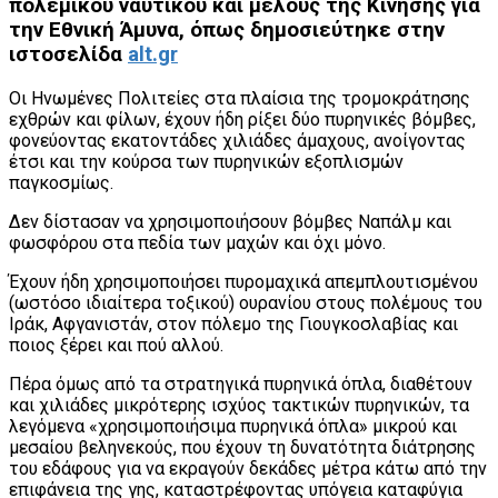
πολεμικού ναυτικού και μέλους της Κίνησης για
την Εθνική Άμυνα, όπως δημοσιεύτηκε στην
ιστοσελίδα
alt.gr
Οι Ηνωμένες Πολιτείες στα πλαίσια της τρομοκράτησης
εχθρών και φίλων, έχουν ήδη ρίξει δύο πυρηνικές βόμβες,
φονεύοντας εκατοντάδες χιλιάδες άμαχους, ανοίγοντας
έτσι και την κούρσα των πυρηνικών εξοπλισμών
παγκοσμίως.
Δεν δίστασαν να χρησιμοποιήσουν βόμβες Ναπάλμ και
φωσφόρου στα πεδία των μαχών και όχι μόνο.
Έχουν ήδη χρησιμοποιήσει πυρομαχικά απεμπλουτισμένου
(ωστόσο ιδιαίτερα τοξικού) ουρανίου στους πολέμους του
Ιράκ, Αφγανιστάν, στον πόλεμο της Γιουγκοσλαβίας και
ποιος ξέρει και πού αλλού.
Πέρα όμως από τα στρατηγικά πυρηνικά όπλα, διαθέτουν
και χιλιάδες μικρότερης ισχύος τακτικών πυρηνικών, τα
λεγόμενα «χρησιμοποιήσιμα πυρηνικά όπλα» μικρού και
μεσαίου βεληνεκούς, που έχουν τη δυνατότητα διάτρησης
του εδάφους για να εκραγούν δεκάδες μέτρα κάτω από την
επιφάνεια της γης, καταστρέφοντας υπόγεια καταφύγια