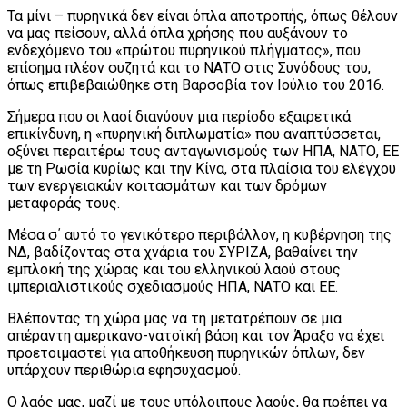
Τα μίνι – πυρηνικά δεν είναι όπλα αποτροπής, όπως θέλουν
να μας πείσουν, αλλά όπλα χρήσης που αυξάνουν το
ενδεχόμενο του «πρώτου πυρηνικού πλήγματος», που
επίσημα πλέον συζητά και το ΝΑΤΟ στις Συνόδους του,
όπως επιβεβαιώθηκε στη Βαρσοβία τον Ιούλιο του 2016.
Σήμερα που οι λαοί διανύουν μια περίοδο εξαιρετικά
επικίνδυνη, η «πυρηνική διπλωματία» που αναπτύσσεται,
οξύνει περαιτέρω τους ανταγωνισμούς των ΗΠΑ, ΝΑΤΟ, ΕΕ
με τη Ρωσία κυρίως και την Κίνα, στα πλαίσια του ελέγχου
των ενεργειακών κοιτασμάτων και των δρόμων
μεταφοράς τους.
Μέσα σ΄ αυτό το γενικότερο περιβάλλον, η κυβέρνηση της
ΝΔ, βαδίζοντας στα χνάρια του ΣΥΡΙΖΑ, βαθαίνει την
εμπλοκή της χώρας και του ελληνικού λαού στους
ιμπεριαλιστικούς σχεδιασμούς ΗΠΑ, ΝΑΤΟ και ΕΕ.
Βλέποντας τη χώρα μας να τη μετατρέπουν σε μια
απέραντη αμερικανο-νατοϊκή βάση και τον Άραξο να έχει
προετοιμαστεί για αποθήκευση πυρηνικών όπλων, δεν
υπάρχουν περιθώρια εφησυχασμού.
Ο λαός μας, μαζί με τους υπόλοιπους λαούς, θα πρέπει να