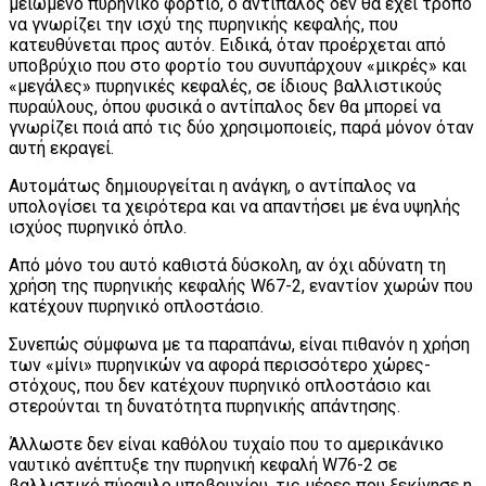
μειωμένο πυρηνικό φορτίο, ο αντίπαλος δεν θα έχει τρόπο
να γνωρίζει την ισχύ της πυρηνικής κεφαλής, που
κατευθύνεται προς αυτόν. Ειδικά, όταν προέρχεται από
υποβρύχιο που στο φορτίο του συνυπάρχουν «μικρές» και
«μεγάλες» πυρηνικές κεφαλές, σε ίδιους βαλλιστικούς
πυραύλους, όπου φυσικά ο αντίπαλος δεν θα μπορεί να
γνωρίζει ποιά από τις δύο χρησιμοποιείς, παρά μόνον όταν
αυτή εκραγεί.
Αυτομάτως δημιουργείται η ανάγκη, ο αντίπαλος να
υπολογίσει τα χειρότερα και να απαντήσει με ένα υψηλής
ισχύος πυρηνικό όπλο.
Από μόνο του αυτό καθιστά δύσκολη, αν όχι αδύνατη τη
χρήση της πυρηνικής κεφαλής W67-2, εναντίον χωρών που
κατέχουν πυρηνικό οπλοστάσιο.
Συνεπώς σύμφωνα με τα παραπάνω, είναι πιθανόν η χρήση
των «μίνι» πυρηνικών να αφορά περισσότερο χώρες-
στόχους, που δεν κατέχουν πυρηνικό οπλοστάσιο και
στερούνται τη δυνατότητα πυρηνικής απάντησης.
Άλλωστε δεν είναι καθόλου τυχαίο που το αμερικάνικο
ναυτικό ανέπτυξε την πυρηνική κεφαλή W76-2 σε
βαλλιστικό πύραυλο υποβρυχίου, τις μέρες που ξεκίνησε η