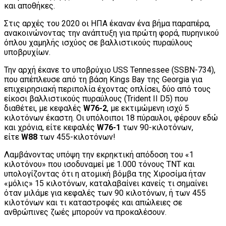
και αποθήκες.
Στις αρχές του 2020 οι ΗΠΑ έκαναν ένα βήμα παραπέρα,
ανακοινώνοντας την ανάπτυξη για πρώτη φορά, πυρηνικού
όπλου χαμηλής ισχύος σε βαλλιστικούς πυραύλους
υποβρυχίων.
Την αρχή έκανε το υποβρύχιο USS Tennessee (SSBN-734),
που απέπλευσε από τη βάση Kings Bay της Georgia για
επιχειρησιακή περιπολία έχοντας οπλίσει, δύο από τους
είκοσι βαλλιστικούς πυραύλους (Trident II D5) που
διαθέτει, με κεφαλές
W76-2
, με εκτιμώμενη ισχύ 5
κιλοτόνων έκαστη. Οι υπόλοιποι 18 πύραυλοι, φέρουν εδώ
και χρόνια, είτε κεφαλές
W76-1
των 90-κιλοτόνων,
είτε
W88
των 455-κιλοτόνων!
Λαμβάνοντας υπόψη την εκρηκτική απόδοση του «1
κιλοτόνου» που ισοδυναμεί με 1.000 τόνους ΤΝΤ και
υπολογίζοντας ότι η ατομική βόμβα της Χιροσίμα ήταν
«μόλις» 15 κιλοτόνων, καταλαβαίνει κανείς τι σημαίνει
όταν μιλάμε για κεφαλές των 90 κιλοτόνων, ή των 455
κιλοτόνων και τι καταστροφές και απώλειες σε
ανθρώπινες ζωές μπορούν να προκαλέσουν.