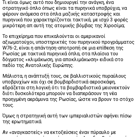
Τι είναι όμως αυτό που δημιουργεί την ανάγκη, ένα
στρατηγικό όπλο όπως είναι τα πυρηνικά υποβρύχια, να
φέρουν ανάμεσα στα όπλα μαζικής καταστροφής και
πυρηνικά που χαρακτηρίζονται τακτικά, με ισχύ 3 φορές
μικρότερη απ αυτή της ατομικής βόμβας της Χιροσίμα;
Το επιχείρημα που επικαλούνται οι αμερικανοί
αξιωματούχοι, υποστηρικτές του πυρηνικού προγράμματος
W76-2, είναι η απάντηση-αποτροπή σε μια επίθεση της
Ρωσίας με τακτικά πυρηνικά όπλα, στα πλαίσια του
δόγματος «κλιμάκωση, για αποκλιμάκωση» ειδικά στο
πεδίο της Ανατολικής Ευρώπης.
Μάλιστα, η ανάπτυξή τους, σε βαλλιστικούς πυραύλους
υποβρυχίων και όχι σε βομβαρδιστικά αεροσκάφη,
εδράζεται στη λογική ότι τα βομβαρδιστικά μειονεκτούν
διότι δυσκολότερα μπορούν να διαπεράσουν τη νέα
προηγμένη αεράμυνα της Ρωσίας, ώστε να βρουν το στόχο
τους.
Όμως η στρατηγική αυτή των ιμπεριαλιστών αφήνει πίσω
της ερωτηματικά.
Αν «αναγκαστείς» να εκτοξεύσεις έναν πύραυλο με