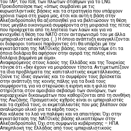
του ΤΑΡ, του IGB, των πλωτών σταθμών για το LNG.
Προειδοποίησε πως «όπως συμβαίνει με τις
ευρωατλαντικές βάσεις και τα στρατηγεία που υπάρχουν
χρόνια τώρα στη χώρα μας, έτσι και αυτή η βάση στην
Αλεξανδρούπολη θα αξιοποιηθεί για να βελτιώσουν τη θέση
τους μεγάλα οικονομικά συμφέροντα στη μοιρασιά της πίτας
που προέρχεται από τη ληστεία των λαών και για να
ενισχυθεί η θέση του ΝΑΤΟ στον ανταγωνισμό του με άλλα
ιμπεριαλιστικά κέντρα. (…) Η όποια ανάπτυξη ευαγγελίζονται
οι διάφοροι τοπικοί παράγοντες ότι θα υπάρξει με την
εγκατάσταση της ΝΑΤΟϊκής βάσης, τους απαντάμε ότι τα
όποια δολάρια θα αφήσουν στην αγορά της πόλης είναι
δολάρια βαμμένα με αίμα».
Αναφερόμενος στους λαούς της Ελλάδας και της Τουρκίας
τόνισε ότι «δεν έχουν να μοιράσουν τίποτα. Αντιμετωπίζουν
τα ίδια προβλήματα της καπιταλιστικής εκμετάλλευσης,
ζούνε τις ίδιες αγωνίες και το συμφέρον τους βρίσκεται
στην ανάπτυξη της κοινής πάλης για τα δικά τους
συμφέροντα, για να στεριώσει η ειρήνη και η φιλία που
στηρίζεται στον αμοιβαίο σεβασμό των συνόρων, των
κυριαρχικών δικαιωμάτων που καθορίζονται από τη συνθήκη
της Λωζάνης. Πραγματικός εχθρός είναι οι ιμπεριαλιστές
και τα σχέδιά τους, οι εκμεταλλευτές που μας βλέπουν σαν
αναλώσιμο υλικό για τα κέρδη τους».
Και κάλεσε το λαό να παλέψει και να απαιτήσει: Όχι στην
εγκατάσταση της ΝΑΤΟϊκής βάσης ελικοπτέρων στην
Αλεξανδρούπολη. Όχι στη συμφωνία κυβέρνησης – ΗΠΑ.
Απεμπλοκή της Ελλάδας από τους ιμπεριαλιστικούς