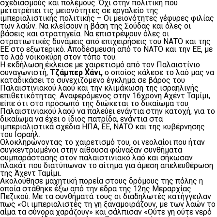
σχεδιασμούς και πολέμους. Όχι στην πολιτική που
μετατρέπει τις μειονότητες σε εργαλείο της
ιμπεριαλιστικής πολιτικής – Οι μειονότητες γέφυρες φιλίας
των λαών. Να κλείσουν η βάση της Σούδας και όλες οι
βάσεις και στρατηγεία. Να επιστρέψουν όλες οι
στρατιωτικές δυνάμεις από επιχειρήσεις του ΝΑΤΟ και της
ΕΕ στο εξωτερικό. Αποδέσμευση από το ΝΑΤΟ και την ΕΕ, με
το λαό νοικοκύρη στον τόπο του.
Η εκδήλωση έκλεισε με χαιρετισμό από τον Παλαιστίνιο
συναγωνιστή,
Τζάμπερ Χάνι,
ο οποίος κάλεσε το λαό μας να
καταδικάσει το συνεχιζόμενο έγκλημα σε βάρος του
Παλαιστινιακού λαού και την κλιμάκωση της ισραηλινής
επιθετικότητας. Αναφερόμενος στην 16χρονη Αχέντ Ταμίμι,
είπε ότι στο πρόσωπό της διώκεται το δικαίωμα του
Παλαιστινιακού λαού να παλεύει ενάντια στην κατοχή, για το
δικαίωμα να έχει ο ίδιος πατρίδα, ενάντια στα
ιμπεριαλιστικά σχέδια ΗΠΑ, ΕΕ, ΝΑΤΟ και της κυβέρνησης
του Ισραήλ.
Ολοκληρώνοντας το χαιρετισμό του, οι νεολαίοι που ήταν
συγκεντρωμένοι στην αίθουσα φώναξαν συνθήματα
συμπαράστασης στον παλαιστινιακό λαό και σήκωσαν
πλακάτ που διατύπωναν το αίτημα για άμεση απελευθέρωση
της Άχεντ Ταμίμι.
Ακολούθησε μαχητική πορεία στους δρόμους της πόλης η
οποία στάθηκε έξω από την έδρα της 12ης Μεραρχίας
Πεζικού. Με τα συνθήματά τους οι διαδηλωτές κατήγγειλαν
πως «Οι ιμπεριαλιστές τη γη ξαναμοιράζουν, με των λαών το
αίμα τα σύνορα χαράζουν» και σάλπισαν «Ούτε γη ούτε νερό