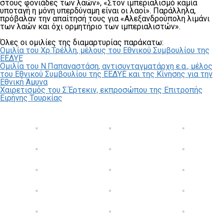
στους φονιάδες των λαών», «Στον ιμπεριαλισμό καμία
υποταγή η μόνη υπερδύναμη είναι οι λαοί». Παράλληλα,
πρόβαλαν την απαίτησή τους για «Αλεξανδρούπολη λιμάνι
των λαών και όχι ορμητήριο των ιμπεριαλιστών».
Όλες οι ομιλίες της διαμαρτυρίας παράκατω:
Ομιλία του Χρ.Τρέλλη, μέλους του Εθνικού Συμβουλίου της
ΕΕΔΥΕ
Ομιλία του Ν.Παπαναστάση, αντισυνταγματάρχη ε.α., μέλος
του Εθνικού Συμβουλίου της ΕΕΔΥΕ και της Κίνησης για την
Εθνική Άμυνα
Χαιρετισμός του Σ.Έρτεκιν, εκπροσώπου της Επιτροπής
Ειρήνης Τουρκίας