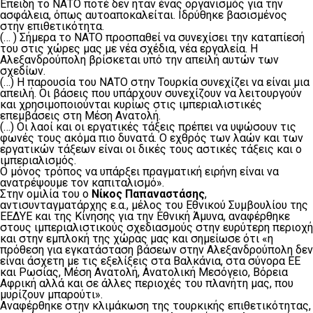
Επειδή το ΝΑΤΟ ποτέ δεν ήταν ένας οργανισμός για την
ασφάλεια, όπως αυτοαποκαλείται. Ιδρύθηκε βασισμένος
στην επιθετικότητα.
(… ) Σήμερα το ΝΑΤΟ προσπαθεί να συνεχίσει την καταπίεσή
του στις χώρες μας με νέα σχέδια, νέα εργαλεία. Η
Αλεξανδρούπολη βρίσκεται υπό την απειλή αυτών των
σχεδίων.
(…) Η παρουσία του ΝΑΤΟ στην Τουρκία συνεχίζει να είναι μια
απειλή. Οι βάσεις που υπάρχουν συνεχίζουν να λειτουργούν
και χρησιμοποιούνται κυρίως στις ιμπεριαλιστικές
επεμβάσεις στη Μέση Ανατολή.
(…) Οι λαοί και οι εργατικές τάξεις πρέπει να υψώσουν τις
φωνές τους ακόμα πιο δυνατά. Ο εχθρός των λαών και των
εργατικών τάξεων είναι οι δικές τους αστικές τάξεις και ο
ιμπεριαλισμός.
Ο μόνος τρόπος να υπάρξει πραγματική ειρήνη είναι να
ανατρέψουμε τον καπιταλισμό».
Στην ομιλία του ο
Νίκος Παπαναστάσης
,
αντισυνταγματάρχης ε.α., μέλος του Εθνικού Συμβουλίου της
ΕΕΔΥΕ και της Κίνησης για την Εθνική Άμυνα, αναφέρθηκε
στους ιμπεριαλιστικούς σχεδιασμούς στην ευρύτερη περιοχή
και στην εμπλοκή της χώρας μας και σημείωσε ότι «η
πρόθεση για εγκατάσταση βάσεων στην Αλεξανδρούπολη δεν
είναι άσχετη με τις εξελίξεις στα Βαλκάνια, στα σύνορα ΕΕ
και Ρωσίας, Μέση Ανατολή, Ανατολική Μεσόγειο, Βόρεια
Αφρική αλλά και σε άλλες περιοχές του πλανήτη μας, που
μυρίζουν μπαρούτι».
Αναφέρθηκε στην κλιμάκωση της τουρκικής επιθετικότητας,