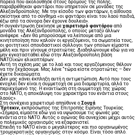
πορεία που ακολούθησε στους δρόμους της πόλης,
παραβρέθηκαν φαντάροι που υπηρετούν σε μονάδες της
Αλεξανδρούπολης. Με την είσοδο των φαντάρων, η αίθουσα
σείστηκε από το σύνθημα «οι φαντάροι είναι του λαού παιδιά,
έξω από τα σύνορα δεν έχουνε δουλειά».
Η συγκέντρωση ξεκίνησε με
χαιρετισμό φαντάρου
από
μονάδα της Αλεξανδρούπολης, ο οποίος μεταξύ άλλων
ανέφερε. «Δεν θα μπορούσαμε να λείπουμε από μια
κινητοποίηση που καλούν οι εργαζόμενοι, τα σωματεία τους,
οι φοιτητικοί σπουδαστικοί σύλλογοι των οποίων είμαστε
μέλη και πριν γίνουμε στρατιώτες. Διαδηλώνουμε εδώ για να
μην εγκατασταθεί εδώ στην Αλεξανδρούπολη βάση
ΝΑΤΟϊκών ελικοπτέρων.
Αυτή τη σχέση μας με το λαό και τους εργαζόμενους θέλουν
να την ξεχάσουμε. Μας λένε “τώρα είστε στρατιώτες – δεν
έχετε δικαιώματα.
Δεν μας κάνει έκπληξη αυτή η αντιμετώπιση. Αυτό που τους
ενοχλεί δεν είναι η συμμετοχή σε μια διαμαρτυρία, αλλά το
περιεχόμενό της. Η εναντίωση στη συμμετοχή της χώρας
στο ΝΑΤΟ, η αποκάλυψη του χαρακτήρα του ενάντια στους
λαούς».
Στη συνέχεια χαιρετισμό απηύθυνε ο
Σουχά
‘Ερτεκιν,
εκπρόσωπος της Επιτροπής Ειρήνης Τουρκίας.
«Σήμερα, είμαστε εδώ για να υψώσουμε τις φωνές μας
ενάντια στο ΝΑΤΟ. Αυτός ο αγώνας θα συνεχίσει μέχρι αυτός
ο πολεμικός οργανισμός να εξαφανιστεί.
Επειδή το ΝΑΤΟ είναι ο μεγαλύτερος και πιο οργανωμένος
τρομοκρατικός οργανισμός στον κόσμο. Είναι τόσο απλό.