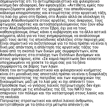
σημειώνοντας ότι το αντιιμπεριαλιστικό και φιλειρηνικό
κίνημα δεν αδιαφορεί, δεν εφησυχάζει. «Αντίθετα, εμείς που
αγωνιζόμαστε μέσα απ’ τις γραμμές του απευθύνουμε
κάλεσμα επαγρύπνησης και ετοιμότητας στην εργατική τάξη,
το λαό όχι μόνο στη Θράκη, στο Αιγαίο αλλά σε ολόκληρη τη
χώρα. Απευθυνόμαστε στους εργάτες, τους άνεργους, τους
φτωχούς αγρότες και αυτοαπασχολούμενους που ζουν εδώ
στην Αλεξανδρούπολη, στον Έβρο, όχι για να τους
καθησυχάσουμε, όπως κάνει η κυβέρνηση και τα άλλα αστικά
κόμματα, αλλά για να τους ενημερώσουμε, να αναλύσουμε
μαζί τους αυτές τις επικίνδυνες εξελίξεις στην περιοχή μας.
Είναι σημαντικό να συζητήσουμε για το ποια πρέπει να είναι η
δική μας απάντηση, η απάντηση της εργατικής τάξης του
λαού από τη σκοπιά των δικών μας συμφερόντων», είπε.
Απευθυνόμενος στα στελέχη των Ενόπλων Δυνάμεων και
στους φαντάρους, είπε: «Σε καμιά περίπτωση δεν είσαστε
υποχρεωμένοι να χύσετε το αίμα σας για τα ξένα
συμφέροντα, σε βάρος των λαών.
Θέση του αντιιμπεριαλιστικού και φιλειρηνικού κινήματος
είναι ότι μοναδική σας αποστολή πρέπει να είναι η διαφύλαξη
της ακεραιότητας της πατρίδας και των κυριαρχικών της
δικαιωμάτων, μαζί με το λαό μας κι όχι απέναντί του».
Πρόσθεσε πως «ο γνήσιος λαϊκός πατριωτισμός δεν έχει
καμία σχέση με τις επιδιώξεις της ΕΕ, του ΝΑΤΟ που
σπέρνουν τον πόλεμο και την καταστροφή στους λαούς και
τη νεολαία.
Πατριώτες στρατιωτικοί και απλοί λαϊκοί άνθρωποι,
αντιστάθηκαν με τα όπλα στα μέτωπα απέναντι σε