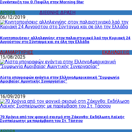
Συνέντευξη του Θ.Παφίλη στην Morning Star
ΑΡΘΡΑ
,
ΔΙΑΦΟΡΑ
,
ΔΙΕΘΝΗΣ ΔΡΑΣΗ
06/12/2019
Κινητοποιήσεις αλληλεγγύης στον παλαιστινιακό λαό την Κυριακή 24
Αυγούστου στο Σύνταγμα και σε όλη την Ελλάδα
ΔΙΑΜΑΡΤΥΡΙΕΣ
,
ΔΡΑΣΤΗΡΙΟΤΗΤΑ ΕΠΙΤΡΟΠΩΝ
,
ΕΚΔΗΛΩΣΕΙΣ
15/08/2025
Λίστα υπογραφών ενάντια στην ΕλληνοΑμερικανική “Συμφωνία
Αμοιβαίας Αμυντικής Συνεργασίας”
ΔΙΑΦΟΡΑ
16/09/2019
70 Χρόνια από τον φονικό σεισμό στη Ζάκυνθο: Εκδήλωση Λαϊκής
Συσπείρωσης με παρέμβαση του Στ. Τάσσου
ΑΡΘΡΑ
,
ΣΧΟΛΙΑ