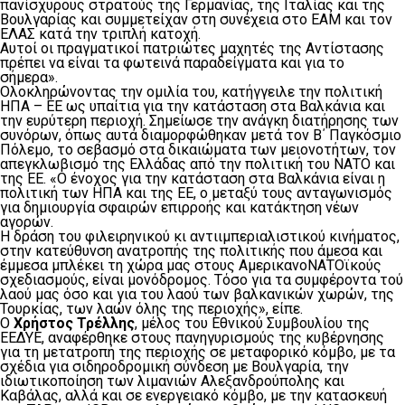
πανίσχυρους στρατούς της Γερμανίας, της Ιταλίας και της
Βουλγαρίας και συμμετείχαν στη συνέχεια στο ΕΑΜ και τον
ΕΛΑΣ κατά την τριπλή κατοχή.
Αυτοί οι πραγματικοί πατριώτες μαχητές της Αντίστασης
πρέπει να είναι τα φωτεινά παραδείγματα και για το
σήμερα».
Ολοκληρώνοντας την ομιλία του, κατήγγειλε την πολιτική
ΗΠΑ – ΕΕ ως υπαίτια για την κατάσταση στα Βαλκάνια και
την ευρύτερη περιοχή. Σημείωσε την ανάγκη διατήρησης των
συνόρων, όπως αυτά διαμορφώθηκαν μετά τον Β΄ Παγκόσμιο
Πόλεμο, το σεβασμό στα δικαιώματα των μειονοτήτων, τον
απεγκλωβισμό της Ελλάδας από την πολιτική του ΝΑΤΟ και
της ΕΕ. «Ο ένοχος για την κατάσταση στα Βαλκάνια είναι η
πολιτική των ΗΠΑ και της ΕΕ, ο μεταξύ τους ανταγωνισμός
για δημιουργία σφαιρών επιρροής και κατάκτηση νέων
αγορών.
Η δράση του φιλειρηνικού κι αντιιμπεριαλιστικού κινήματος,
στην κατεύθυνση ανατροπής της πολιτικής που άμεσα και
έμμεσα μπλέκει τη χώρα μας στους ΑμερικανοΝΑΤΟϊκούς
σχεδιασμούς, είναι μονόδρομος. Τόσο για τα συμφέροντα τού
λαού μας όσο και για του λαού των βαλκανικών χωρών, της
Τουρκίας, των λαών όλης της περιοχής», είπε.
Ο
Χρήστος Τρέλλης
, μέλος του Εθνικού Συμβουλίου της
ΕΕΔΥΕ, αναφέρθηκε στους πανηγυρισμούς της κυβέρνησης
για τη μετατροπή της περιοχής σε μεταφορικό κόμβο, με τα
σχέδια για σιδηροδρομική σύνδεση με Βουλγαρία, την
ιδιωτικοποίηση των λιμανιών Αλεξανδρούπολης και
Καβάλας, αλλά και σε ενεργειακό κόμβο, με την κατασκευή