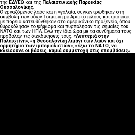
της
ΕΔΥΕΘ
και της
Παλαιστινιακής Παροικίας
Θεσσαλονίκης
.
Ο εργαζόμενος λαός και η νεολαία, συγκεντρώθηκαν στη
συμβολή των οδών Τσιμισκή με Αριστοτέλους και από εκεί
με πορεία κατευθύνθηκαν στο αμερικάνικο προξενείο, όπου
θυροκόλησαν το ψήφισμα και πυρπόλησαν τις σημαίες του
ΝΑΤΟ και των ΗΠΑ. Ενώ την ίδια ώρα με τα συνθήματα τους
πρόβαλαν τις διεκδικήσεις τους:
«Λευτεριά στην
Παλαιστίνη»
,
«η Θεσσαλονίκη λιμάνι των λαών και όχι
ορμητήριο των ιμπεριαλιστών»
,
«έξω το ΝΑΤΟ, να
κλείσουνε οι βάσεις, καμιά συμμετοχή στις επεμβάσεις»
.