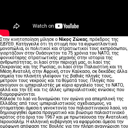
Στην κινητοποίηση μίλησε ο
Νίκος Ζώκας
, πρόεδρος της
ΕΔΥΕΘ. Κατήγγειλε ότι τη στιγμή που τα ευρωατλαντικά
μονοπώλια, οι πολιτικοί και στρατιωτικοί τους εκπρόσωποι,
γιορτάζουν στην Ουάσιγκτον τα 75 χρόνια του ΝΑΤΟ, της
φονικότερης στρατιωτικής μηχανής στην ιστορία της
ανθρωπότητας, οι λαοί στην περιοχή μας, οι λαοί της
Ουκρανίας και της Ρωσίας, οι λαοί στην Παλαιστίνη και τη
Μέση Ανατολή, στην Αφρική, στον Καύκασο, σε δεκάδες άλλα
σημεία του πλανήτη γλείφουν τις βαθιές πληγές τους,
μετρούν τους νεκρούς και τα θύματά τους. Πληγές που
ανοίγουν οι ιμπεριαλιστές με κύριο εργαλείο τους το ΝΑΤΟ,
αλλά και την ΕΕ και τις άλλες ιμπεριαλιστικές ενώσεις που
διαμορφώνονται.
Κάλεσε το λαό να δυναμώσει τον αγώνα για απεμπλοκή της
Ελλάδας από τους ιμπεριαλιστικούς σχεδιασμούς, να
σταματήσει άμεσα η γενοκτονία του παλαιστινιακού λαού, να
δημιουργηθεί άμεσα πραγματικό και βιώσιμο παλαιστινιακό
κράτος στα όρια του 1967 και με πρωτεύουσα την Ανατολική
Ιερουσαλήμ. Η ελληνική κυβέρνηση να εφαρμόσει άμεσα την
ομόφωνη απόφαση της Βουλής για την πλήρη αναγνώριση του