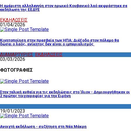
Η αμέριστη αλληλεγγύη στον ηρωικό Κουβανικό λαό εκφράστηκε σε
εκδήλωση της ΕΕΔΥΕ
ΕΚΔΗΛΩΣΕΙΣ
01/04/2026
Κινητοποίηση στην πρεσβεία των ΗΠΑ: Διέξοδο στον πόλεμο θα
δώσει ο λαός, ανίκητος δεν είναι ο ιμπεριαλισμός
ΔΙΑΜΑΡΤΥΡΙΕΣ
,
ΕΚΔΗΛΩΣΕΙΣ
03/03/2026
ΦΩΤΟΓΡΑΦΙΕΣ
Στην τελική ευθεία για τις εκδηλώσεις στο Ίλιον - Δημιουργήθηκαν οι
2 πρώτες τοιχογραφίες για την Ειρήνη
ΔΡΑΣΤΗΡΙΟΤΗΤΑ ΕΠΙΤΡΟΠΩΝ
19/01/2023
Ανοιχτή εκδήλωση - συζήτηση στη Νέα Μάκρη