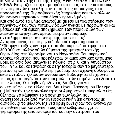
κυβερνήσεων της αστικής τάξης – ΝΔ, ΣΥΡΙΖΑ και ΠΑΣΟΚ/
ΚΙΝΑΛ. Εκφράζουμε τη συμπαράστασή μας στους κατοίκους
των περιοχών που πλήττονται από τις πυρκαγιές, στο
προσωπικό της Πυροσβεστικής Υπηρεσίας και των άλλων
δημόσιων υπηρεσιών, που δίνουν ηρωική μάχη.
Και από αυτό το βήμα απαιτούμε: άμεσα μέτρα στήριξης των
πληγέντων και των τοπικών δομών υγείας με προσωπικό και
μέσα,ολική και άμεση αποζημίωση των περιουσιών των
λαϊκών οικογενειών, άμεσα μέτρα αντιπυρικής,
αντιπλημμυρικής, αντισεισμικής προστασίας”.
Αναφερόμενος στο πυρηνικό ολοκαύτωμα σημείωσε:
“Εβδομήντα έξι χρόνια μετά, αποδίδουμε φόρο τιμής στα
300.000 και πλέον αθώα θύματα της ιμπεριαλιστικής
θηριωδίας στη Χιροσίμα και το Ναγκασάκι. Του πυρηνικού
ολοκαυτώματος, που προκάλεσαν οι αμερικανικές ατομικές
βόμβες στις δύο ιαπωνικές πόλεις, στις 6 και 9 Αυγούστου
του 1945, και καταγράφηκε στην ιστορία σαν το μεγαλύτερο,
μαζικό έγκλημα, η μεγαλύτερη μαζική, ταυτόχρονη δολοφονία
εκατοντάδων χιλιάδων ανθρώπων. Εβδομήντα έξι χρόνια
τώρα, η προπαγάνδα των ιμπεριαλιστών επιμένει να εξαπατά
τους λαούς. Οτι δήθεν έριξαν τις βόμβες για να
συντομεύσουν το τέλος του Δευτέρου Παγκοσμίου Πόλεμο.
(…) Μ’ αυτήν την φρικαλεότητα οι Αμερικανοί ιμπεριαλιστές
θέλησαν να κάμψουν το φρόνημα των λαών, που
αναπτερωμένοι από την αντιφασιστική νίκη ατένιζαν με
αισιοδοξία το μέλλον. Με νέα ορμή συνέχιζαν τον αγώνα για
την εθνική και κοινωνική τους απελευθέρωση, για το
γκρέμισμα της αποικιοκρατίας και την ανατροπή του