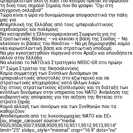
ιμπεριαλιστών όλοι οι λαοί του κόσμου πρέπει να υψώσουν
τη δική τους σημαία! Σημαία, που θα γράφει: “Οχι στη
σύγχρονη σκλαβιά!”.
Τώρα είναι η ώρα να δυναμώσουμε αποφασιστικά την πάλη
μας για:
Απεμπλοκή της Ελλάδας από τους ιμπεριαλιστικούς
σχεδιασμούς και πολέμους.
Να καταργηθεί η Ελληνοαμερικανική Συμφωνία για τις
Στρατιωτικές Βάσεις – να κλείσει η βάση της Σούδας – Nα
κλείσουν οι βάσεις του θανάτου – Nα μη δημιουργηθεί καμία
νέα ευρωατλαντική βάση και στρατιωτική υποδομή.
Να μην εγκατασταθούν πυρηνικά στον Αραξο και οπουδήποτε
αλλού στην Ελλάδα.
Να κλείσει το ΝΑΤΟϊκό Στρατηγείο NRDC-GR στο πρώην
ο
3
Σώμα Στρατού της Θεσσαλονίκης
Καμία συμμετοχή των Ενόπλων Δυνάμεων σε
ιμπεριαλιστικές αποστολές στο εξωτερικό και σε
στρατιωτικές επιχειρήσεις κατά άλλων λαών.
Οχι στους στρατιωτικούς εξοπλισμούς και τη διάταξη των
ενόπλων δυνάμεων στην υπηρεσία του ΝΑΤΟ. Ανάκληση της
κυβερνητικής απόφασης για την αύξηση της θητείας στο
στρατό ξηράς.
Καμιά αλλαγή των συνόρων και των Συνθηκών που τα
καθορίζουν.
Αποδέσμευση από τις λυκοσυμμαχίες ΝΑΤΟ και ΕΕ».
[su_image_carousel source=”media:
9505,9506,9507,9508,9509,9510,9511,9512,9513,9514″
limit=”25″ slides_style=”minimal” crop=”16:9″ dots=”no”