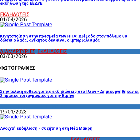
εκδήλωση της ΕΕΔΥΕ
ΕΚΔΗΛΩΣΕΙΣ
01/04/2026
Κινητοποίηση στην πρεσβεία των ΗΠΑ: Διέξοδο στον πόλεμο θα
δώσει ο λαός, ανίκητος δεν είναι ο ιμπεριαλισμός
ΔΙΑΜΑΡΤΥΡΙΕΣ
,
ΕΚΔΗΛΩΣΕΙΣ
03/03/2026
ΦΩΤΟΓΡΑΦΙΕΣ
Στην τελική ευθεία για τις εκδηλώσεις στο Ίλιον - Δημιουργήθηκαν οι
2 πρώτες τοιχογραφίες για την Ειρήνη
ΔΡΑΣΤΗΡΙΟΤΗΤΑ ΕΠΙΤΡΟΠΩΝ
19/01/2023
Ανοιχτή εκδήλωση - συζήτηση στη Νέα Μάκρη
ΔΡΑΣΤΗΡΙΟΤΗΤΑ ΕΠΙΤΡΟΠΩΝ
,
ΕΚΔΗΛΩΣΕΙΣ