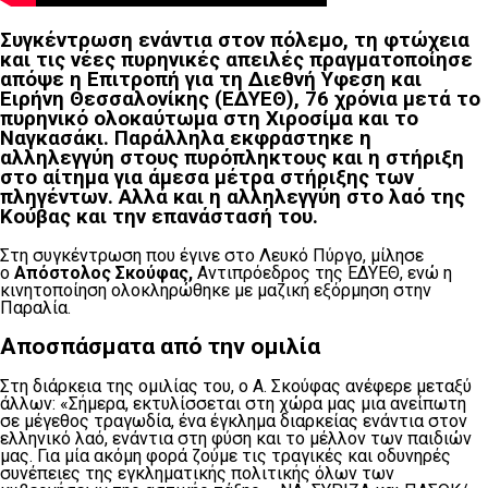
Συγκέντρωση ενάντια στον πόλεμο, τη φτώχεια
και τις νέες πυρηνικές απειλές πραγματοποίησε
απόψε η
Επιτροπή για τη Διεθνή Υφεση και
Ειρήνη Θεσσαλονίκης (ΕΔΥΕΘ)
, 76 χρόνια μετά το
πυρηνικό ολοκαύτωμα στη Χιροσίμα και το
Ναγκασάκι. Παράλληλα εκφράστηκε η
αλληλεγγύη στους πυρόπληκτους και η στήριξη
στο αίτημα για άμεσα μέτρα στήριξης των
πληγέντων. Αλλά και η αλληλεγγύη στο λαό της
Κούβας και την επανάστασή του.
Στη συγκέντρωση που έγινε στο Λευκό Πύργο, μίλησε
ο
Απόστολος Σκούφας,
Αντιπρόεδρος της ΕΔΥΕΘ, ενώ η
κινητοποίηση ολοκληρώθηκε με μαζική εξόρμηση στην
Παραλία.
Αποσπάσματα από την ομιλία
Στη διάρκεια της ομιλίας του, ο Α. Σκούφας ανέφερε μεταξύ
άλλων: «Σήμερα, εκτυλίσσεται στη χώρα μας μια ανείπωτη
σε μέγεθος τραγωδία, ένα έγκλημα διαρκείας ενάντια στον
ελληνικό λαό, ενάντια στη φύση και το μέλλον των παιδιών
μας. Για μία ακόμη φορά ζούμε τις τραγικές και οδυνηρές
συνέπειες της εγκληματικής πολιτικής όλων των