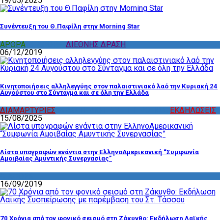
19/05/2025
Συνέντευξη του Θ.Παφίλη στην Morning Star
ΑΡΘΡΑ
,
ΔΙΑΦΟΡΑ
,
ΔΙΕΘΝΗΣ ΔΡΑΣΗ
06/12/2019
Κινητοποιήσεις αλληλεγγύης στον παλαιστινιακό λαό την Κυριακή 24
Αυγούστου στο Σύνταγμα και σε όλη την Ελλάδα
ΔΙΑΜΑΡΤΥΡΙΕΣ
,
ΔΡΑΣΤΗΡΙΟΤΗΤΑ ΕΠΙΤΡΟΠΩΝ
,
ΕΚΔΗΛΩΣΕΙΣ
15/08/2025
Λίστα υπογραφών ενάντια στην ΕλληνοΑμερικανική “Συμφωνία
Αμοιβαίας Αμυντικής Συνεργασίας”
ΔΙΑΦΟΡΑ
16/09/2019
70 Χρόνια από τον φονικό σεισμό στη Ζάκυνθο: Εκδήλωση Λαϊκής