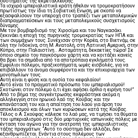
συστήματος της εκμετάλλευσης.
Τα ισχυρά ιμπεριαλιστικά κράτη ήθελαν να τρομοκρατήσουν
πρωτίστως την ίδια τη Σοβιετική Ενωση, με σκοπό να
εξασφαλίσουν την υπεροχή στο τραπέζι των μεταπολεμικών
διαπραγματεύσεων και τους μεταπολεμικούς συσχετισμούς
δύναμης.
Με τον βομβαρδισμό της Χιροσίμα και του Ναγκασάκι
ξεκινάει η εποχή της πυρηνικής τρομοκρατίας των ΗΠΑ και
των συμμάχων τους. Συνέχισαν στην Κορέα, στο Βιετνάμ, σε
όλη την Ινδοκίνα, στη Μ. Ανατολή, στη Λατινική Αμερική, στην
Κύπρο, στην Παλαιστίνη… Ασταμάτητα, δεκαετίες τώρα! Σε
όποιο σημείο του παγκόσμιου χάρτη και να κοιτάξει κανείς
θα βρει τα σημάδια από τα αποτρόπαια εγκλήματά τους.
Εμφύλιοι πόλεμοι, πραξικοπήματα, ωμές εισβολές, για να
επιβάλλουν τα άνομα συμφέροντα και την επικυριαρχία των
μονοπωλίων τους.
Αυτή είναι η φύση και η ουσία του κεφαλαίου!
Αυτό είναι το πραγματικό πρόσωπο του ιμπεριαλισμού!
Σκοτώνει στον πόλεμο ό,τι έχει αφήσει όρθιο η ειρήνη του!”
Από το βήμα της συγκέντρωσης εκφράστηκε ακόμα η
αλληλεγγύη στον ηρωικό λαό της Κούβας και την
επανάστασή του και η απαίτηση του λαού για άρση του
αποκλεισμού και όλων των κυρώσεων κατά της Κούβας.
Τέλος ο Α. Σκούφας κάλεσε το λαό μας, να τιμήσει τα θύματα
του ιμπεριαλισμού στις δύο μαρτυρικές ιαπωνικές πόλεις με
ένταση του αγώνα για την ανατροπή της ιμπεριαλιστικής
τάξης πραγμάτων. “Αυτό το σύστημα δεν αλλάζει, δεν
εξανθρωπίζεται. Ενάντια στους πολέμους των