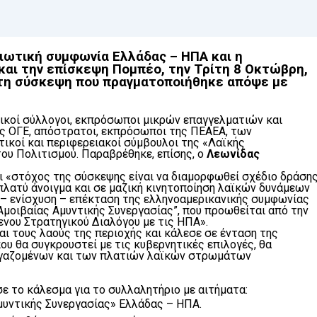
ράγα
ιωτική συμφωνία Ελλάδας – ΗΠΑ και η
και την επίσκεψη Πομπέο, την
Τρίτη 8 Οκτώβρη,
 43η Μαραθώνια Πορεία Ειρήνης (SPOT)
τη σύσκεψη που πραγματοποιήθηκε απόψε με
ικοί σύλλογοι, εκπρόσωποι μικρών επαγγελματιών και
ς ΟΓΕ, απόστρατοι, εκπρόσωποι της ΠΕΑΕΑ, των
ικοί και περιφερειακοί σύμβουλοι της «Λαϊκής
του Πολιτισμού. Παραβρέθηκε, επίσης, ο
Λεωνίδας
 «στόχος της σύσκεψης είναι να διαμορφωθεί σχέδιο δράση
πλατύ άνοιγμα και σε μαζική κινητοποίηση λαϊκών δυνάμεων
η – ενίσχυση – επέκταση της ελληνοαμερικανικής συμφωνίας
 Αμοιβαίας Αμυντικής Συνεργασίας”, που προωθείται από την
ενου Στρατηγικού Διαλόγου με τις ΗΠΑ».
και τους λαούς της περιοχής και κάλεσε σε ένταση της
ου θα συγκρουστεί με τις κυβερνητικές επιλογές, θα
εργαζομένων και των πλατιών λαϊκών στρωμάτων
ε το κάλεσμα για το συλλαλητήριο με αιτήματα:
Αμυντικής Συνεργασίας» Ελλάδας – ΗΠΑ.