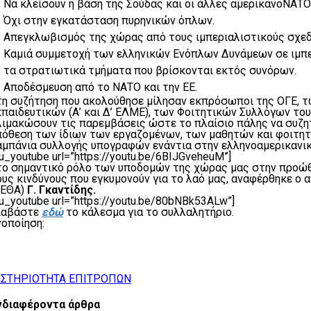
Να κλείσουν η βάση της Σούδας και οι άλλες αμερικανοΝΑΤΟ
Όχι στην εγκατάσταση πυρηνικών όπλων.
Απεγκλωβισμός της χώρας από τους ιμπεριαλιστικούς σχεδ
Καμιά συμμετοχή των ελληνικών Ενόπλων Δυνάμεων σε ιμπε
τα στρατιωτικά τμήματα που βρίσκονται εκτός συνόρων.
Αποδέσμευση από το ΝΑΤΟ και την ΕΕ.
τη συζήτηση που ακολούθησε μίλησαν εκπρόσωποι της ΟΓΕ, 
κπαιδευτικών (Α’ και Δ’ ΕΛΜΕ), των Φοιτητικών Συλλόγων τ
λιμακώσουν τις παρεμβάσεις ώστε το πλαίσιο πάλης να συζητ
πόθεση των ίδιων των εργαζομένων, των μαθητών και φοιτητώ
αμπάνια συλλογής υπογραφών ενάντια στην ελληνοαμερικανι
u_youtube url=”https://youtu.be/6BIJGveheuM”]
το σημαντικό ρόλο των υποδομών της χώρας μας στην προώ
ους κινδύνους που εγκυμονούν για το λαό μας, αναφέρθηκε ο
ΚΕΘΑ)
Γ. Γκαντίδης.
su_youtube url=”https://youtu.be/80bNBk53ALw”]
ιαβάστε
εδώ
το κάλεσμα για το συλλαλητήριο.
νοποίηση:
ΣΤΗΡΙΟΤΗΤΑ ΕΠΙΤΡΟΠΩΝ
νδιαφέροντα άρθρα