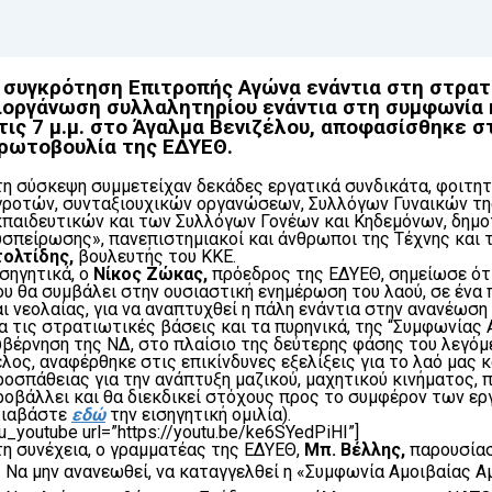
νοδος του Παγκόσμιου Συμβουλίου Ειρήνης στις 9 και 10 Μάη στην Π
ΝΑΚΟΙΝΩΣΕΙΣ
,
ΔΕΛΤΙΑ ΤΥΠΟΥ
,
ΔΙΕΘΝΗΣ ΔΡΑΣΗ
6/05/2026
Η
συγκρότηση
Επιτροπής Αγώνα ενάντια στη στρατ
ιοργάνωση συλλαλητηρίου ενάντια στη συμφωνία 
ήμερο πανελλαδικής αντιιμπεριαλιστικής δράσης: Κορύφωση με την
τις 7 μ.μ.
στο Άγαλμα Βενιζέλου, αποφασίσθηκε σ
ρωτοβουλία της ΕΔΥΕΘ.
ΝΑΚΟΙΝΩΣΕΙΣ
5/05/2026
τη σύσκεψη συμμετείχαν δεκάδες εργατικά συνδικάτα, φοιτητ
γροτών, συνταξιουχικών οργανώσεων, Συλλόγων Γυναικών τη
κπαιδευτικών και των Συλλόγων Γονέων και Κηδεμόνων, δημοτ
υσπείρωσης», πανεπιστημιακοί και άνθρωποι της Τέχνης και 
τολτίδης,
βουλευτής του ΚΚΕ.
ισηγητικά, ο
Νίκος Ζώκας,
πρόεδρος της ΕΔΥΕΘ, σημείωσε ότι
ου θα συμβάλει στην ουσιαστική ενημέρωση του λαού, σε ένα 
αι νεολαίας, για να αναπτυχθεί η πάλη ενάντια στην ανανέωσ
ια τις στρατιωτικές βάσεις και τα πυρηνικά, της “Συμφωνίας
υβέρνηση της ΝΔ, στο πλαίσιο της δεύτερης φάσης του λεγόμ
έλος, αναφέρθηκε στις επικίνδυνες εξελίξεις για το λαό μας 
ροσπάθειας για την ανάπτυξη μαζικού, μαχητικού κινήματος, π
ροβάλλει και θα διεκδικεί στόχους προς το συμφέρον των 
Διαβάστε
εδώ
την εισηγητική ομιλία).
u_youtube url=”https://youtu.be/ke6SYedPiHI”]
τη συνέχεια, ο γραμματέας της ΕΔΥΕΘ,
Μπ. Βέλλης,
παρουσίασ
Να μην ανανεωθεί, να καταγγελθεί η «Συμφωνία Αμοιβαίας 