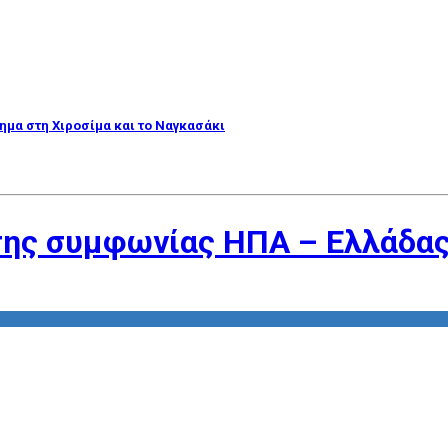
λημα στη Χιροσίμα και το Ναγκασάκι
της συμφωνίας ΗΠΑ – Ελλάδα