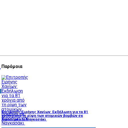
ς
Παρόμοια
Επιτροπής Ειρήνης Χανίων: Εκδήλωση για τα 81
χρόνια από τη ρίψη των ατομικών βομβών σε
Χιροσίμα και Ναγκασάκι