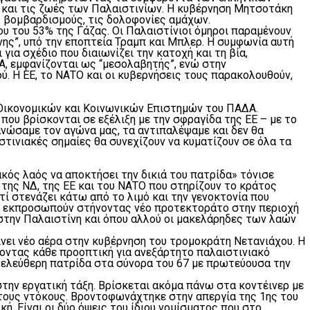
 και τις ζωές των Παλαιστινίων. Η κυβέρνηση Μητσοτάκη
υς βομβαρδισμούς, τις δολοφονίες αμάχων.
ου του 53% της Γάζας. Οι Παλαιστίνιοι όμηροι παραμένουν
νης”, υπό την εποπτεία Τραμπ και Μπλερ. Η συμφωνία αυτή
ια σχέδιο που διαιωνίζει την κατοχή και τη βία,
Α, εμφανίζονται ως “μεσολαβητής”, ενώ στην
. Η ΕΕ, το ΝΑΤΟ και οι κυβερνήσεις τους παρακολουθούν,
 Οικονομικών και Κοινωνικών Επιστημών του ΠΑΔΑ.
ου βρίσκονται σε εξέλιξη με την σφραγίδα της ΕΕ – με το
νώσαμε τον αγώνα μας, τα αντιπαλέψαμε και δεν θα
στινιακές σημαίες θα συνεχίζουν να κυματίζουν σε όλα τα
ακός λαός να αποκτήσει την δικιά του πατρίδα» τόνισε
 της ΝΔ, της ΕΕ και του ΝΑΤΟ που στηρίζουν το κράτος
τί στενάζει κάτω από το λιμό και την γενοκτονία που
ου εκπροσωπούν στήνοντας νέο προτεκτοράτο στην περιοχή
 στην Παλαιστίνη και όπου αλλού οι μακελάρηδες των λαών
δίνει νέο αέρα στην κυβέρνηση του τρομοκράτη Νετανιάχου. Η
ζοντας κάθε προοπτική για ανεξάρτητο παλαιστινιακό
υ ελεύθερη πατρίδα στα σύνορα του 67 με πρωτεύουσα την
στην εργατική τάξη. Βρίσκεται ακόμα πάνω στα κοντέινερ με
στους ντόκους. Βροντοφωνάχτηκε στην απεργία της 1ης του
κή. Είναι οι δύο όψεις του ίδιου νομίσματος που στο