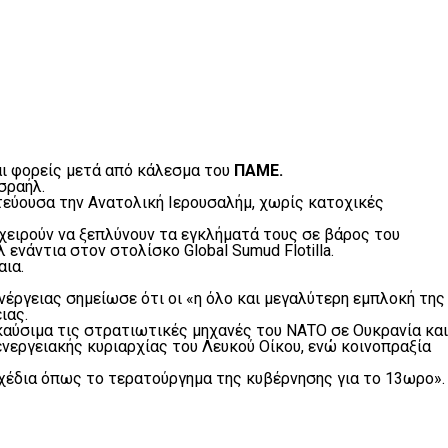
ι φορείς μετά από κάλεσμα του
ΠΑΜΕ.
σραήλ.
τεύουσα την Ανατολική Ιερουσαλήμ, χωρίς κατοχικές
χειρούν να ξεπλύνουν τα εγκλήματά τους σε βάρος του
νάντια στον στολίσκο Global Sumud Flotilla.
αια.
έργειας σημείωσε ότι οι «η όλο και μεγαλύτερη εμπλοκή της
ιας.
 καύσιμα τις στρατιωτικές μηχανές του ΝΑΤΟ σε Ουκρανία και
νεργειακής κυριαρχίας του Λευκού Οίκου, ενώ κοινοπραξία
σχέδια όπως το τερατούργημα της κυβέρνησης για το 13ωρο».