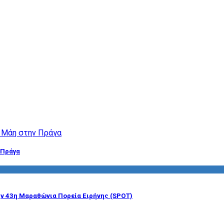
 Πράγα
ην 43η Μαραθώνια Πορεία Ειρήνης (SPOT)