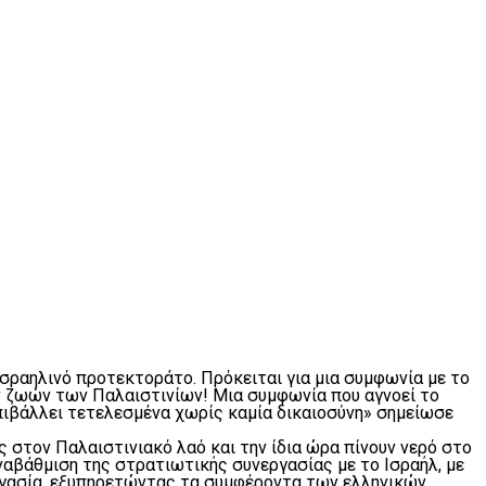
ισραηλινό προτεκτοράτο. Πρόκειται για μια συμφωνία με το
ων ζωών των Παλαιστινίων! Μια συμφωνία που αγνοεί το
επιβάλλει τετελεσμένα χωρίς καμία δικαιοσύνη» σημείωσε
 στον Παλαιστινιακό λαό και την ίδια ώρα πίνουν νερό στο
ναβάθμιση της στρατιωτικής συνεργασίας με το Ισραήλ, με
εργασία, εξυπηρετώντας τα συμφέροντα των ελληνικών