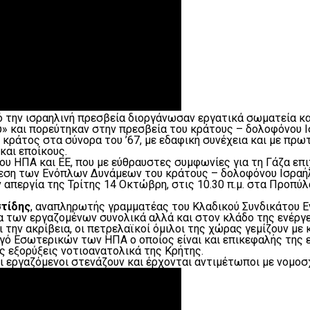
 την ισραηλινή πρεσβεία διοργάνωσαν εργατικά σωματεία κα
 και πορεύτηκαν στην πρεσβεία του κράτους – δολοφόνου Ι
κράτος στα σύνορα του ’67, με εδαφική συνέχεια και με πρω
και εποίκους.
υ ΗΠΑ και ΕΕ, που με εύθραυστες συμφωνίες για τη Γάζα επι
εση των Ενόπλων Δυνάμεων του κράτους – δολοφόνου Ισραήλ ε
 απεργία της Τρίτης 14 Οκτώβρη, στις 10.30 π.μ. στα Προπύλ
στίδης
, αναπληρωτής γραμματέας του Κλαδικού Συνδικάτου Εν
 των εργαζομένων συνολικά αλλά και στον κλάδο της ενέργε
 την ακρίβεια, οι πετρελαϊκοί όμιλοι της χώρας γεμίζουν με
γό Εσωτερικών των ΗΠΑ ο οποίος είναι και επικεφαλής της ε
ις εξορύξεις νοτιοανατολικά της Κρήτης.
οι εργαζόμενοι στενάζουν και έρχονται αντιμέτωποι με νομο