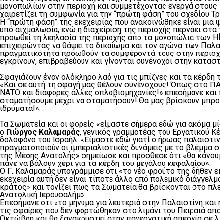
μονοπωλίων στην περιοχή και συμμετέχοντας ενεργά στους 
χαιρετίζει τη συμφωνία για την “πρώτη φάση” του σχεδίου Τ
Η “πρώτη φάση” της εκεχειρίας που ανακοινώθηκε είναι μια ψ
υπό αιχμαλωσία, ενώ η διαχείριση της περιοχής περνάει στα
προωθεί τη λεηλασία της περιοχής από τα μονοπώλια των ΗΠΑ
επιχειρώντας να θάψει το δικαίωμα και τον αγώνα των Παλα
πραγματικότητα προωθούν τα συμφέροντά τους στην περιοχή,
εγκρίνουν, επιβραβεύουν και γίνονται συνένοχοι στην κατασ
Σφαγιάζουν έναν ολόκληρο λαό για τις μπίζνες και τα κέρδη 
«Και σε αυτή τη σφαγή μας θέλουν συνένοχους! Όπως στο ΠΑΔ
ΝΑΤΟ και διάφορες άλλες οπλοβιομηχανίες!» επεσήμανε και 
σταματήσουμε μέχρι να σταματήσουν! Θα μας βρίσκουν μπροστ
ιδρύματα!».
Τα Σωματεία και οι φορείς «είμαστε σήμερα εδώ για ακόμα μί
ο
Γιώργος Καλαμαράς
, γενικός γραμματέας του Εργατικού Κ
δολοφόνο του Ισραήλ. «Είμαστε εδώ γιατί ο ήρωας παλαιστινι
πραγματοποιούν οι ιμπεριαλιστικές δυνάμεις με το βλέμμα
της Μέσης Ανατολής» σημείωσε και πρόσθεσε ότι «θα κάνουμ
πάνε να βάλουν χέρι για τα κέρδη του μεγάλου κεφαλαίου».
Ο Γ. Καλαμαράς υπογράμμισε ότι «το νέο φρούτο της δήθεν ε
εκεχειρία αυτή δεν είναι τίποτε άλλο από πολεμικό διάγγε
κράτος» και τονίζει πως τα Σωματεία θα βρίσκονται στο πλε
Ανατολική Ιερουσαλήμ».
Επεσήμανε ότι «το μήνυμα για λευτεριά στην Παλαιστίνη και 
τις σφαίρες που δεν φορτώθηκαν στο λιμάνι του Πειραιά απ
Οκτώβρη και θα ξανακουστεί στην πανεργατική απεργία σε λίγε