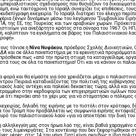
ιμπεριαλιστικούς σχεδιασμούς που θυσιάζουν τα δικαιώματα
ραμπ, ενώ ταυτόχρονα το Ισραήλ συνεχίζει τις επιθέσεις, το
ευδεπίγραφη εκεχειρία. Το Ισραήλ διατηρεί τον έλεγχο περίπ
 χέρια ξένων δυνάμεων μέσω του λεγόμενου “Συμβουλίου Ειρή
, της ΕΕ, της Τουρκίας και των αραβικών χωρών. Πρόκειται γ
ιστινίων για ανεξάρτητο κράτος στα σύνορα του 1967. Οι ΗΠ
 καλύπτουν τα εγκλήματα σε βάρος του Παλαιστινιακού λαού
τροφή».
τους τόνισε η
Νίνα Νυφάκου
, πρόεδρος Σχολής Διοικητικών,
Α και σε άλλα πανεπιστήμια με τα ερευνητικά προγράμματα π
πρόσθεσε πως «από την πρώτη στιγμή τα καταγγείλαμε, οργα
ά τους σε όλα τα πανεπιστήμια! Ότι και να κάνουν οι παλαι
α φορά και θα είμαστε για όσο χρειάζεται μέχρι ο παλαιστινι
έντρου Πειραιά καταδικάζοντας την πολιτική της κυβέρνησης
ακός λαός αντέχει και παλεύει δεκαετίες τώρα, αλλά και για
 στραμμένο στην κερδοφορία των επιχειρηματικών ομίλων π
ε ότι περνάει από το χέρι μας για να σταματήσει ο πόλεμος
κεχειρίας, δηλαδή της ειρήνης με το πιστόλι στον κρόταφο, 
λμα του Τραμπ που προβάλλεται ως συμφωνία ειρήνης ενταφιά
υρό του παλαιστινιακού λαού «για να αποκτήσει την δική το
η αλληλεγγύη μας στον ήρωα λαό της, είναι βαθιά χαραγμένο 
ό τους λιμενεργάτες. Στα κοντέινερ που δεν ξεφορτώθηκαν 
ς μέρες, στις 14 του μήνα. Γιατί είναι ακριβώς η ίδια πολιτι