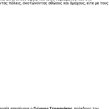
ντας πόλεις, σκοτώνοντας αθώους και άμαχους, είτε με τους
Ισραήλ επεσήμανε ο
Γιώργος Στεφανάκης
, πρόεδρος του