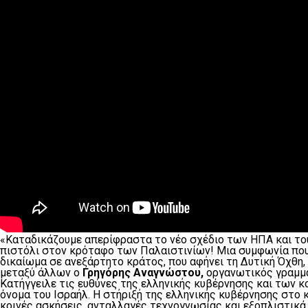
«Καταδικάζουμε απερίφραστα το νέο σχέδιο των ΗΠΑ και του 
πιστόλι στον κρόταφο των Παλαιστινίων! Μια συμφωνία που 
δικαίωμα σε ανεξάρτητο κράτος, που αφήνει τη Δυτική Όχθη,
μεταξύ άλλων ο
Γρηγόρης Αναγνώστου,
οργανωτικός γραμμα
Κατήγγειλε τις ευθύνες της ελληνικής κυβέρνησης και των κ
όνομα του Ισραήλ. Η στήριξή της ελληνικής κυβέρνησης στο 
κοινές ασκήσεις, ανταλλαγές τεχνογνωσίας και εξοπλιστικ