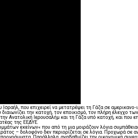
Ισραήλ, που επιχειρεί να μετατρέψει τη Γάζα σε αμερικανο-
διαιωνίζει την κατοχή, τον εποικισμό, τον πλήρη έλεγχο τ
 την Ανατολική Ιερουσαλήμ και τη Γάζα υπό κατοχή, και που 
τέας της ΕΕΔΥΕ.
ομμάτων εκείνων« που από τη μια μοιράζουν λόγια συμπάθειας
κράτος – δολοφόνο δεν περιορίζεται σε λόγια. Προχωρά σε α
ά προγράμματα. Παράλληλα, αναβαθμίζει την οικονομική συν