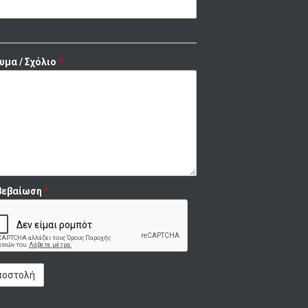
υμα / Σχόλιο
*
βεβαίωση
*