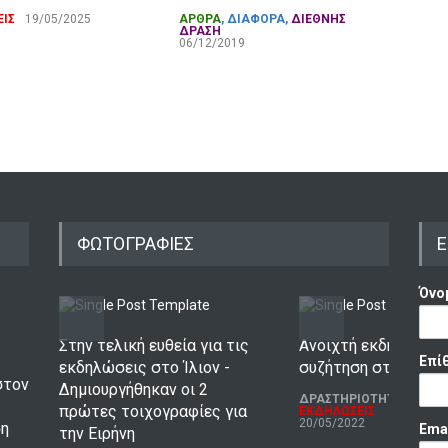
στο
ΙΣ
19/05/2025
ΑΡΘΡΑ
,
ΔΙΑΦΟΡΑ
,
ΔΙΕΘΝΗΣ
ΔΡΑΣΗ
Κυρ
06/12/2019
Σύν
Ελλ
ΔΙΑ
ΔΡΑ
ΕΚΔ
15/0
ΦΩΤΟΓΡΑΦΙΕΣ
Ε
Όνο
Στην τελική ευθεία για τις
Ανοιχτή εκδήλωση -
Επί
εκδηλώσεις στο Ίλιον -
συζήτηση στη Νέα 
στον
Δημιουργήθηκαν οι 2
ΔΡΑΣΤΗΡΙΟΤΗΤΑ ΕΠΙΤΡ
πρώτες τοιχογραφίες για
ΕΚΔΗΛΩΣΕΙΣ
20/05/2022
ση
Ema
την Ειρήνη