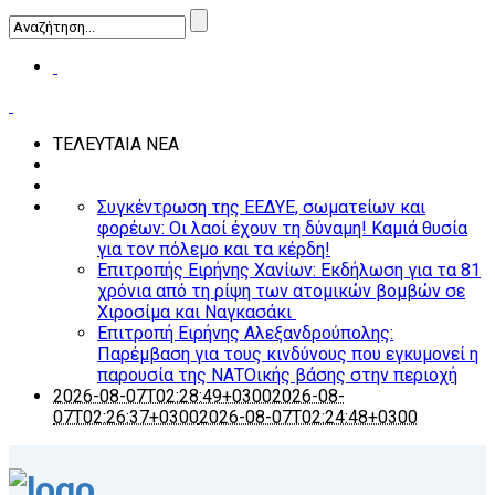
ΤΕΛΕΥΤΑΙΑ ΝΕΑ
Συγκέντρωση της ΕΕΔΥΕ, σωματείων και
φορέων: Οι λαοί έχουν τη δύναμη! Καμιά θυσία
για τον πόλεμο και τα κέρδη!
Επιτροπής Ειρήνης Χανίων: Εκδήλωση για τα 81
χρόνια από τη ρίψη των ατομικών βομβών σε
Χιροσίμα και Ναγκασάκι
Επιτροπή Ειρήνης Αλεξανδρούπολης:
Παρέμβαση για τους κινδύνους που εγκυμονεί η
παρουσία της ΝΑΤΟικής βάσης στην περιοχή
2026-08-07T02:28:49+0300
2026-08-
07T02:26:37+0300
2026-08-07T02:24:48+0300