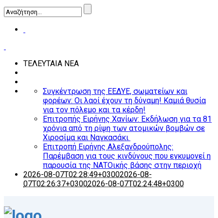
ΤΕΛΕΥΤΑΙΑ ΝΕΑ
Συγκέντρωση της ΕΕΔΥΕ, σωματείων και
φορέων: Οι λαοί έχουν τη δύναμη! Καμιά θυσία
για τον πόλεμο και τα κέρδη!
Επιτροπής Ειρήνης Χανίων: Εκδήλωση για τα 81
χρόνια από τη ρίψη των ατομικών βομβών σε
Χιροσίμα και Ναγκασάκι
Επιτροπή Ειρήνης Αλεξανδρούπολης:
Παρέμβαση για τους κινδύνους που εγκυμονεί η
παρουσία της ΝΑΤΟικής βάσης στην περιοχή
2026-08-07T02:28:49+0300
2026-08-
07T02:26:37+0300
2026-08-07T02:24:48+0300