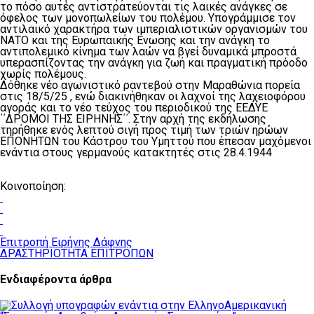
το πόσο αυτές αντιστρατεύονται τις λαικές ανάγκες σε
όφελος των μονοπωλείων του πολέμου. Υπογράμμισε τον
αντιλαικό χαρακτήρα των ιμπεριαλιστικών οργανισμών του
ΝΑΤΟ και της Ευρωπαικής Ενωσης και την ανάγκη το
αντιπολεμικό κίνημα των λαών να βγεί δυναμικά μπροστά
υπερασπίζοντας την ανάγκη για ζωή και πραγματική πρόοδο
χωρίς πολέμους.
Δόθηκε νέο αγωνιστικό ραντεβού στην Μαραθώνια πορεία
στις 18/5/25 , ενώ διακινήθηκαν οι λαχνοί της λαχειοφόρου
αγοράς και το νέο τεύχος του περιοδικού της ΕΕΔΥΕ
΄΄ΔΡΟΜΟΙ ΤΗΣ ΕΙΡΗΝΗΣ΄΄. Στην αρχή της εκδήλωσης
τηρήθηκε ενός λεπτού σιγή προς τιμή των τριών ηρώων
ΕΠΟΝΗΤΩΝ του Κάστρου του Υμηττού που έπεσαν μαχόμενοι
ενάντια στους γερμανούς κατακτητές στις 28.4.1944
Κοινοποίηση:
Επιτροπή Ειρήνης Δάφνης
ΔΡΑΣΤΗΡΙΟΤΗΤΑ ΕΠΙΤΡΟΠΩΝ
Ενδιαφέροντα άρθρα