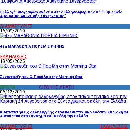
Συλλογή υπογραφών ενάντια στην ΕλληνοΑμερικανική “Συμφωνία
Αμοιβαίας Αμυντικής Συνεργασίας”
ΔΙΑΜΑΡΤΥΡΙΕΣ
,
ΔΡΑΣΤΗΡΙΟΤΗΤΑ ΕΠΙΤΡΟΠΩΝ
16/09/2019
42η ΜΑΡΑΘΩΝΙΑ ΠΟΡΕΙΑ ΕΙΡΗΝΗΣ
ΕΚΔΗΛΩΣΕΙΣ
19/05/2025
Συνέντευξη του Θ.Παφίλη στην Morning Star
ΑΡΘΡΑ
,
ΔΙΑΦΟΡΑ
,
ΔΙΕΘΝΗΣ ΔΡΑΣΗ
06/12/2019
Κινητοποιήσεις αλληλεγγύης στον παλαιστινιακό λαό την Κυριακή 24
Αυγούστου στο Σύνταγμα και σε όλη την Ελλάδα
ΔΙΑΜΑΡΤΥΡΙΕΣ
,
ΔΡΑΣΤΗΡΙΟΤΗΤΑ ΕΠΙΤΡΟΠΩΝ
,
ΕΚΔΗΛΩΣΕΙΣ