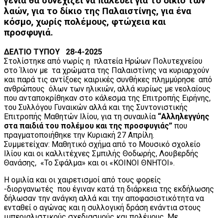
γενιά θα συνεχίζει να παλεύει για το δίκιο των
λαών, για το δίκιο της Παλαιστίνης, για ένα
κόσμο, χωρίς πολέμους, φτώχεια και
προσφυγιά.
ΔΕΛΤΙΟ ΤΥΠΟΥ 28-4-2025
Στολίστηκε από νωρίς η πλατεία Ηρώων Πολυτεχνείου
στο Ίλιον με τα χρώματα της Παλαιστίνης να κυριαρχούν
και παρά τις αντίξοες καιρικές συνθήκες πλημμύρησε από
ανθρώπους όλων των ηλικιών, αλλά κυρίως με νεολαίους
που ανταποκρίθηκαν στο κάλεσμα της Επιτροπής Ειρήνης,
του Συλλόγου Γυναικών αλλά και της Συντονιστικής
Επιτροπής Μαθητών Ιλίου, για τη συναυλία
“Αλληλεγγύης
στα παιδιά του πολέμου και της προσφυγιάς”
που
πραγματοποιήθηκε την Κυριακή 27 Απρίλη.
Συμμετείχαν: Μαθητικό σχήμα από το Μουσικό σχολείο
Ιλίου και οι καλλιτέχνες Σμπιλής Θοδωρής, Λουβερδής
Θανάσης, «Το Σφάλμα» και οι «ΚΟΙΝΟΙ ΘΝΗΤΟΙ».
Η ομιλία και οι χαιρετισμοί από τους φορείς
-διοργανωτές που έγιναν κατά τη διάρκεια της εκδήλωσης
δήλωσαν την ανάγκη αλλά και την αποφασιστικότητα να
ενταθεί ο αγώνας και η συλλογική δράση ενάντια στους
ιμπεριαλιστικούς σχεδιασμούς και πολέμους. Με