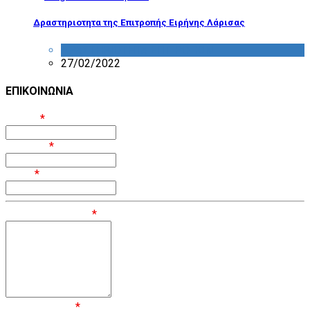
Δραστηριοτητα της Επιτροπής Ειρήνης Λάρισας
ΔΡΑΣΤΗΡΙΟΤΗΤΑ ΕΠΙΤΡΟΠΩΝ
27/02/2022
ΕΠΙΚΟΙΝΩΝΙΑ
Όνομα
*
Επίθετο
*
Email
*
Μήνυμα / Σχόλιο
*
Επιβεβαίωση
*