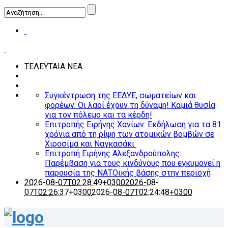
ΤΕΛΕΥΤΑΙΑ ΝΕΑ
Συγκέντρωση της ΕΕΔΥΕ, σωματείων και
φορέων: Οι λαοί έχουν τη δύναμη! Καμιά θυσία
για τον πόλεμο και τα κέρδη!
Επιτροπής Ειρήνης Χανίων: Εκδήλωση για τα 81
χρόνια από τη ρίψη των ατομικών βομβών σε
Χιροσίμα και Ναγκασάκι
Επιτροπή Ειρήνης Αλεξανδρούπολης:
Παρέμβαση για τους κινδύνους που εγκυμονεί η
παρουσία της ΝΑΤΟικής βάσης στην περιοχή
2026-08-07T02:28:49+0300
2026-08-
07T02:26:37+0300
2026-08-07T02:24:48+0300