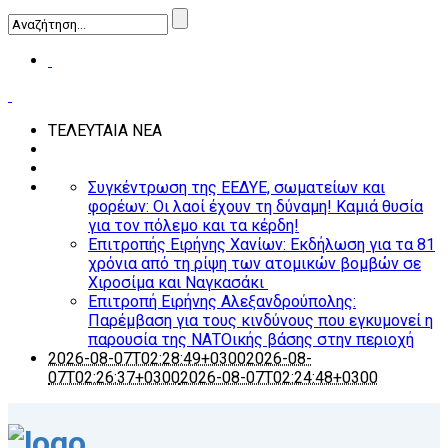
ΤΕΛΕΥΤΑΙΑ ΝΕΑ
Συγκέντρωση της ΕΕΔΥΕ, σωματείων και
φορέων: Οι λαοί έχουν τη δύναμη! Καμιά θυσία
για τον πόλεμο και τα κέρδη!
Επιτροπής Ειρήνης Χανίων: Εκδήλωση για τα 81
χρόνια από τη ρίψη των ατομικών βομβών σε
Χιροσίμα και Ναγκασάκι
Επιτροπή Ειρήνης Αλεξανδρούπολης:
Παρέμβαση για τους κινδύνους που εγκυμονεί η
παρουσία της ΝΑΤΟικής βάσης στην περιοχή
2026-08-07T02:28:49+0300
2026-08-
07T02:26:37+0300
2026-08-07T02:24:48+0300