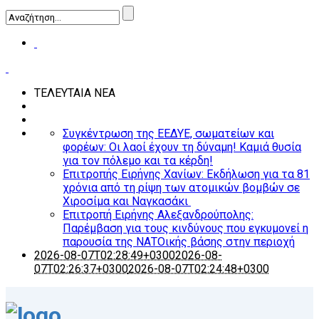
ΤΕΛΕΥΤΑΙΑ ΝΕΑ
Συγκέντρωση της ΕΕΔΥΕ, σωματείων και
φορέων: Οι λαοί έχουν τη δύναμη! Καμιά θυσία
για τον πόλεμο και τα κέρδη!
Επιτροπής Ειρήνης Χανίων: Εκδήλωση για τα 81
χρόνια από τη ρίψη των ατομικών βομβών σε
Χιροσίμα και Ναγκασάκι
Επιτροπή Ειρήνης Αλεξανδρούπολης:
Παρέμβαση για τους κινδύνους που εγκυμονεί η
παρουσία της ΝΑΤΟικής βάσης στην περιοχή
2026-08-07T02:28:49+0300
2026-08-
07T02:26:37+0300
2026-08-07T02:24:48+0300