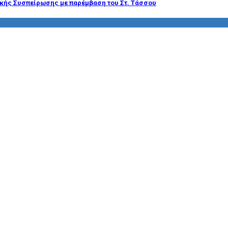
ϊκής Συσπείρωσης με παρέμβαση του Στ. Τάσσου