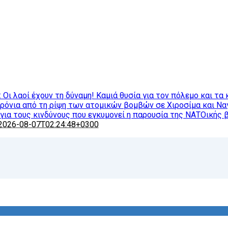
ι λαοί έχουν τη δύναμη! Καμιά θυσία για τον πόλεμο και τα 
χρόνια από τη ρίψη των ατομικών βομβών σε Χιροσίμα και Ν
ια τους κινδύνους που εγκυμονεί η παρουσία της ΝΑΤΟικής 
2026-08-07T02:24:48+0300