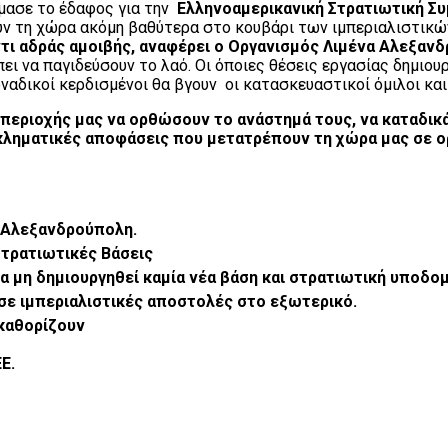
ίμασε το έδαφος για την
Ελληνοαμερικανική Στρατιωτική Συμ
 τη χώρα ακόμη βαθύτερα στο κουβάρι των ιμπεριαλιστικών 
ντι αδράς αμοιβής, αναφέρει ο Οργανισμός Λιμένα Αλεξαν
έπει να παγιδεύσουν το λαό. Οι όποιες θέσεις εργασίας δημιο
οναδικοί κερδισμένοι θα βγουν οι κατασκευαστικοί όμιλοι κα
ς περιοχής μας να ορθώσουν το ανάστημά τους, να καταδικά
κληματικές αποφάσεις που μετατρέπουν τη χώρα μας σε ο
 Αλεξανδρούπολη.
Στρατιωτικές Βάσεις
να μη δημιουργηθεί καμία νέα βάση και στρατιωτική υποδομ
ε ιμπεριαλιστικές αποστολές στο εξωτερικό.
καθορίζουν
Ε.