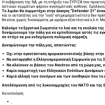
Η κυβέρνηση της ΝΔ, με τη στήριξη του ΣΥΡΙΖΑ που προετο
αστικών κομμάτων φέρουν εγκληματικές ευθύνες. Εμπλέκουν
Το λιμάνι θα συμμετέχει στην άσκηση “Defender 21” ένα
και οι αυταπάτες για την “υγιή” επιχειρηματικότητα δεν πρ
θα είναι χωρίς δικαιώματα, με ωράρια εξαντλητικά κ.λ.π. Μ
Καλούμε τα
Εργατικά Σωματεία
το λαό και τη νεολαία τη
δυναμώσουμε την πάλη για να εμποδίσουμε αυτές τις εγ
σε στόχο σε μια ενδεχόμενη πολεμική σύρραξη.
Δυναμώνουμε την πάλη μας, απαιτώντας:
Όχι στην εγκατάσταση αμερικανονατοϊκής βάσης στην
Να καταργηθεί η Ελληνοαμερικανική Συμφωνία για τις 
Να κλείσουν οι βάσεις του θανάτου από τη χώρα μας, 
Καμία συμμετοχή των Ελληνικών Ενόπλων Δυνάμεων σ
Καμιά αλλαγή των συνόρων και των συνθηκών που τα 
Αποδέσμευση από τις λυκοσυμμαχίες του ΝΑΤΟ και της Ε
Κοινοποίηση: