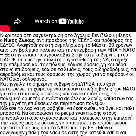
Νωρίτερα στη συγκέντρωση στο Άγαλμα Βενιζέλου, μίλησε
ο
Νίκος Ζώκας
, αντιπρόεδρος της ΕΕΔΥΕ και πρόεδρος της
ΕΔΥΕΘ. Αναφέρθηκε στη συμπλήρωση, το Μάρτη, 20 χρόνων
από τον βρώμικο πόλεμο και την επέμβαση των ΗΠΑ – ΝΑΤΟ
– ΕΕ στην ενιαία Γιουγκοσλαβία. Στην τότε κυβέρνηση του
ΠΑΣΟΚ, που με την απόλυτη συγκατάθεση της ΝΔ, στήριξε
την επέμβαση και τον πόλεμο, έδωσε βάσεις, γη και αέρα
στους επιδρομείς, έδωσε τα λιμάνια, τους σιδηροδρόμους, τα
αεροδρόμια και τους δρόμους της χώρας για να περάσουν οι
ΝΑΤΟικοί δολοφόνοι.
Κατήγγειλε τη σημερινή κυβέρνηση ΣΥΡΙΖΑ, που έχει
μετατρέψει τη χώρα σε ένα απέραντο πεδίο βολής του ΝΑΤΟ
για στρατιωτικές ασκήσεις και συνεκπαιδεύσεις, σε
πολεμικό ορμητήριο ενάντια σε άλλους λαούς, καθιστώντας
την μαγνήτη επιθέσεων σε περίπτωση πολέμου.
Κάλεσε το λαό να μη φοβηθεί, να ξεσηκωθεί, να βγει και πάλι
μπροστά. Να δυναμώσει το ρεύμα εναντίωσης στους
ιμπεριαλιστικούς σχεδιασμούς και πολέμους, στην εμπλοκή
της χώρας μας σε αυτούς, να απαιτήσει την αποδέσμευση
της πατρίδας μας από το ΝΑΤΟ και την ΕΕ. «Μόνο η
οργανωμένη πάλη του λαού σε αυτή την κατεύθυνση είναι