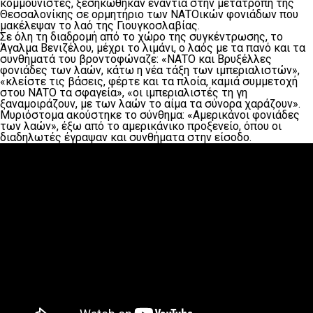
κομμουνιστές, ξεσηκώθηκαν ενάντια στην μετατροπή της
Θεσσαλονίκης σε ορμητήριο των ΝΑΤΟικών φονιάδων που
μακέλεψαν το λαό της Γιουγκοσλαβίας.
Σε όλη τη διαδρομή από το χώρο της συγκέντρωσης, το
Άγαλμα Βενιζέλου, μέχρι το λιμάνι, ο λαός με τα πανό και τα
συνθήματά του βροντοφώναζε: «ΝΑΤΟ και Βρυξέλλες
φονιάδες των λαών, κάτω η νέα τάξη των ιμπεριαλιστών»,
«κλείστε τις βάσεις, φέρτε και τα πλοία, καμιά συμμετοχή
στου ΝΑΤΟ τα σφαγεία», «οι ιμπεριαλιστές τη γη
ξαναμοιράζουν, με των λαών το αίμα τα σύνορα χαράζουν».
Μυριόστομα ακούστηκε το σύνθημα: «Αμερικάνοι φονιάδες
των λαών», έξω από το αμερικάνικο προξενείο, όπου οι
διαδηλωτές έγραψαν και συνθήματα στην είσοδο.