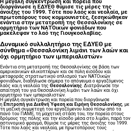
Η μεγάλη συγκέντρωση και πορεία που
διοργάνωσε η
ΕΔΥΕΘ
θύμισε τις μέρες της
άνοιξης του 1999. Τότε που λαός και νεολαία, με
πρωτοπόρους τους κομμουνιστές, ξεσηκώθηκαν
ενάντια στην μετατροπή της Θεσσαλονίκης σε
ορμητήριο των ΝΑΤΟικών φονιάδων που
μακέλεψαν το λαό της Γιουγκοσλαβίας.
Δυναμικό συλλαλητήριο της ΕΔΥΕΘ με
σύνθημα «Θεσσαλονίκη λιμάνι των λαών και
όχι ορμητήριο των ιμπεριαλιστών»
Ενάντια στη μετατροπή της Θεσσαλονίκης σε βάση των
αμερικανικών ελικοπτέρων και σε πύλη εισόδου και
μεταφοράς στρατιωτικού οπλισμού των ΝΑΤΟικών
φονιάδων, διαδήλωσε σήμερα το απόγευμα ο εργαζόμενος
λαός και η νεολαία της
Θεσσαλονίκης
. Διατράνωσε την
απαίτησή του για Θεσσαλονίκη λιμάνι των λαών και όχι
ορμητήριο των ιμπεριαλιστών.
Η μεγάλη συγκέντρωση και πορεία που διοργάνωσε
η
Επιτροπή για Διεθνή Ύφεση και Ειρήνη Θεσσαλονίκης
, με
τη μαζική συμμετοχή του εργαζόμενου λαού πίσω από τα
πανό του ΠΑΜΕ, τη μαχητική στάση του, την πορεία στους
δρόμους της πόλης και την είσοδο μέσα στο λιμάνι, παρά τον
αστυνομικό φραγμό, θύμισε τις μέρες της άνοιξης του 1999.
Τότε που λαός και νεολαία, με πρωτοπόρους τους