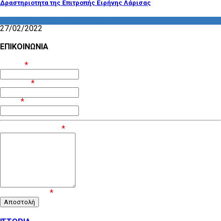
Δραστηριοτητα της Επιτροπής Ειρήνης Λάρισας
ΔΡΑΣΤΗΡΙΟΤΗΤΑ ΕΠΙΤΡΟΠΩΝ
27/02/2022
ΕΠΙΚΟΙΝΩΝΙΑ
Όνομα
*
Επίθετο
*
Email
*
Μήνυμα / Σχόλιο
*
Επιβεβαίωση
*