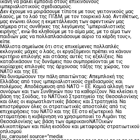
ικανή να βάλει εμπόδια στους επικίνδυνους
ιμπεριαλιστικούς σχεδιασμούς.
Δεν έχουμε να μοιράσουμε τίποτε με τους γειτονικούς μας
λαούς, με το λαό της ΠΓΔΜ, με τον τουρκικό λαό. Αντιθέτως,
μας ενώνει όλους η εκμετάλλευση των αφεντικών μας
σήμερα στις συνθήκες της λεγόμενης “ιμπεριαλιστικής
ειρήνης”, ενώ θα κληθούμε με το αίμα μας, με το αίμα των
παιδιών μας να πολλαπλασιάσουμε αύριο τα κέρδη τους»,
είπε.
Μάλιστα σημείωσε ότι στις επικείμενες πολλαπλές
εκλογικές μάχες ο λαός, οι εργαζόμενοι πρέπει να κάνουν
κριτήριο επιλογής και στάσης αυτές τις εξελίξεις. Να
καταδικάσουν τις δυνάμεις που συμπορεύονται με τις
κυρίαρχες επιλογές της άρχουσας τάξης της χώρας, του
ΝΑΤΟ και της ΕΕ.
Να δυναμώσουν την πάλη απαιτώντας: Απεμπλοκή της
Ελλάδας από τους ιμπεριαλιστικούς σχεδιασμούς και
πολέμους. Αποδέσμευση από ΝΑΤΟ – ΕΕ. Καμιά αλλαγή των
συνόρων και των Συνθηκών που τα καθορίζουν. Να κλείσει η
βάση της Σούδας, το ΝΑΤΟικό Στρατηγείο της Θεσσαλονίκης
και όλες οι ευρωατλαντικές βάσεις και Στρατηγεία. Να
επιστρέψουν όλες οι στρατιωτικές αποστολές από τις
επιχειρήσεις του ΝΑΤΟ και της ΕΕ στο εξωτερικό. Να
σταματήσει η κυβέρνηση να χρησιμοποιεί το Λιμάνι της
Θεσσαλονίκης ως βάση των αμερικανοΝΑΤΟικών
ελικοπτέρων και πύλη εισόδου και μεταφοράς στρατιωτικού
οπλισμού.
[su_carousel source=”media: