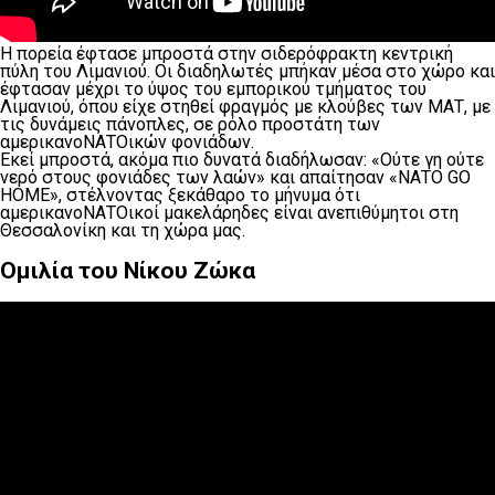
Η πορεία έφτασε μπροστά στην σιδερόφρακτη κεντρική
πύλη του Λιμανιού. Οι διαδηλωτές μπήκαν μέσα στο χώρο και
έφτασαν μέχρι το ύψος του εμπορικού τμήματος του
Λιμανιού, όπου είχε στηθεί φραγμός με κλούβες των ΜΑΤ, με
τις δυνάμεις πάνοπλες, σε ρόλο προστάτη των
αμερικανοΝΑΤΟικών φονιάδων.
Εκεί μπροστά, ακόμα πιο δυνατά διαδήλωσαν: «Ούτε γη ούτε
νερό στους φονιάδες των λαών» και απαίτησαν «ΝΑΤΟ GO
HOME», στέλνοντας ξεκάθαρο το μήνυμα ότι
αμερικανοΝΑΤΟικοί μακελάρηδες είναι ανεπιθύμητοι στη
Θεσσαλονίκη και τη χώρα μας.
Ομιλία του Νίκου Ζώκα