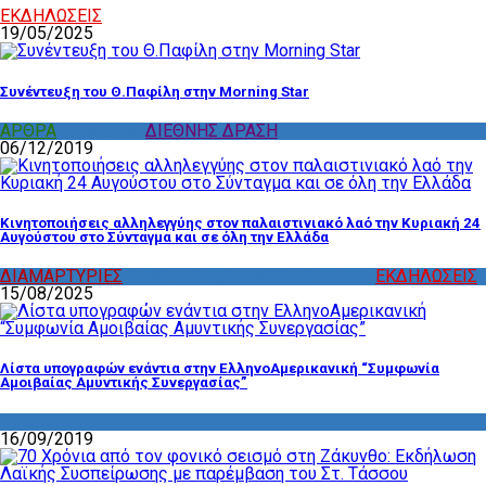
ΕΚΔΗΛΩΣΕΙΣ
19/05/2025
Συνέντευξη του Θ.Παφίλη στην Morning Star
ΑΡΘΡΑ
,
ΔΙΑΦΟΡΑ
,
ΔΙΕΘΝΗΣ ΔΡΑΣΗ
06/12/2019
Κινητοποιήσεις αλληλεγγύης στον παλαιστινιακό λαό την Κυριακή 24
Αυγούστου στο Σύνταγμα και σε όλη την Ελλάδα
ΔΙΑΜΑΡΤΥΡΙΕΣ
,
ΔΡΑΣΤΗΡΙΟΤΗΤΑ ΕΠΙΤΡΟΠΩΝ
,
ΕΚΔΗΛΩΣΕΙΣ
15/08/2025
Λίστα υπογραφών ενάντια στην ΕλληνοΑμερικανική “Συμφωνία
Αμοιβαίας Αμυντικής Συνεργασίας”
ΔΙΑΦΟΡΑ
16/09/2019