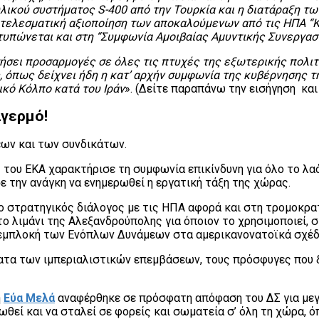
λικού συστήματος S-400 από την Τουρκία και η διατάραξη τ
ποτελεσματική αξιοποίηση των αποκαλούμενων από τις ΗΠΑ “
οτυπώνεται και στη “Συμφωνία Αμοιβαίας Αμυντικής Συνεργασ
ήσει προσαρμογές σε όλες τις πτυχές της εξωτερικής πολιτι
όπως δείχνει ήδη η κατ’ αρχήν συμφωνία της κυβέρνησης τ
κό Κόλπο κατά του Ιράν
». (Δείτε παραπάνω την εισήγηση κα
αγερμό!
ων και των συνδικάτων.
 του ΕΚΑ χαρακτήρισε τη συμφωνία επικίνδυνη για όλο το λαό
 την ανάγκη να ενημερωθεί η εργατική τάξη της χώρας.
 στρατηγικός διάλογος με τις ΗΠΑ αφορά και στη τρομοκρατία
 λιμάνι της Αλεξανδρούπολης για όποιον το χρησιμοποιεί, σ
 η εμπλοκή των Ενόπλων Δυνάμεων στα αμερικανονατοϊκά σχέδ
ύματα των ιμπεριαλιστικών επεμβάσεων, τους πρόσφυγες που 
η
Εύα Μελά
αναφέρθηκε σε πρόσφατη απόφαση του ΔΣ για μεγά
ωθεί και να σταλεί σε φορείς και σωματεία σ’ όλη τη χώρα, 