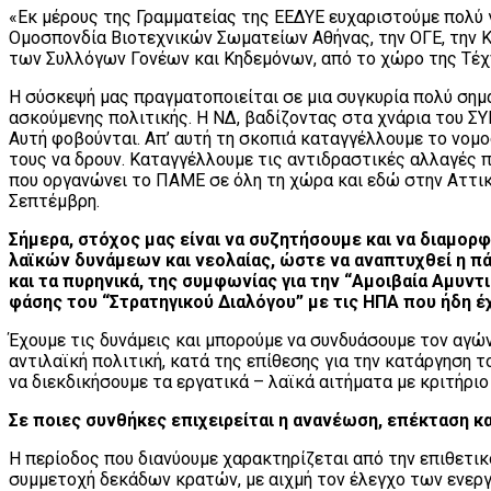
«Εκ μέρους της Γραμματείας της ΕΕΔΥΕ ευχαριστούμε πολύ γ
Ομοσπονδία Βιοτεχνικών Σωματείων Αθήνας, την ΟΓΕ, την 
των Συλλόγων Γονέων και Κηδεμόνων, από το χώρο της Τέχν
Η σύσκεψή μας πραγματοποιείται σε μια συγκυρία πολύ σημα
ασκούμενης πολιτικής. Η ΝΔ, βαδίζοντας στα χνάρια του ΣΥ
Αυτή φοβούνται. Απ’ αυτή τη σκοπιά καταγγέλλουμε το νομ
τους να δρουν. Καταγγέλλουμε τις αντιδραστικές αλλαγές π
που οργανώνει το ΠΑΜΕ σε όλη τη χώρα και εδώ στην Αττική 
Σεπτέμβρη.
Σήμερα, στόχος μας είναι να συζητήσουμε και να διαμορ
λαϊκών δυνάμεων και νεολαίας, ώστε να αναπτυχθεί η πά
και τα πυρηνικά, της συμφωνίας για την “Αμοιβαία Αμυντ
φάσης του “Στρατηγικού Διαλόγου” με τις ΗΠΑ που ήδη έχ
Έχουμε τις δυνάμεις και μπορούμε να συνδυάσουμε τον αγώ
αντιλαϊκή πολιτική, κατά της επίθεσης για την κατάργηση 
να διεκδικήσουμε τα εργατικά – λαϊκά αιτήματα με κριτήριο
Σε ποιες συνθήκες επιχειρείται η ανανέωση, επέκταση κα
Η περίοδος που διανύουμε χαρακτηρίζεται από την επιθετικ
συμμετοχή δεκάδων κρατών, με αιχμή τον έλεγχο των ενερ