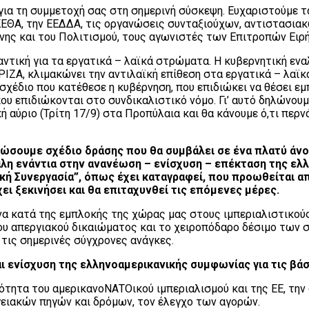
ια τη συμμετοχή σας στη σημερινή σύσκεψη. Ευχαριστούμε τα
ΚΕΘΑ, την ΕΕΔΔΑ, τις οργανώσεις συνταξιούχων, αντιστασια
ης και του Πολιτισμού, τους αγωνιστές των Επιτροπών Ειρή
ντική για τα εργατικά – λαϊκά στρώματα. Η κυβερνητική ενα
ΡΙΖΑ, κλιμακώνει την αντιλαϊκή επίθεση στα εργατικά – λαϊκ
οσχέδιο που κατέθεσε η κυβέρνηση, που επιδιώκει να θέσει 
ου επιδιώκονται στο συνδικαλιστικό νόμο. Γι’ αυτό δηλώνου
αύριο (Τρίτη 17/9) στα Προπύλαια και θα κάνουμε ό,τι περνάε
φώσουμε σχέδιο δράσης που θα συμβάλει σε ένα πλατύ άνο
λη ενάντια στην ανανέωση – ενίσχυση – επέκταση της ελλ
ική Συνεργασία”, όπως έχει καταγραφεί, που προωθείται α
ει ξεκινήσει και θα επιταχυνθεί τις επόμενες μέρες.
να κατά της εμπλοκής της χώρας μας στους ιμπεριαλιστικού
του απεργιακού δικαιώματος και το χειροπόδαρο δέσιμο των 
 τις σημερινές σύγχρονες ανάγκες.
ι ενίσχυση της ελληνοαμερικανικής συμφωνίας για τις βάσε
ότητα του αμερικανοΝΑΤΟικού ιμπεριαλισμού και της ΕΕ, την 
γειακών πηγών και δρόμων, τον έλεγχο των αγορών.