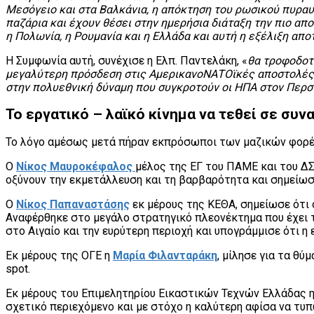
Μεσόγειο και στα Βαλκάνια, η απόκτηση του ρωσικού πυραυ
παζάρια και έχουν θέσει στην ημερήσια διάταξη την πιο α
η Πολωνία, η Ρουμανία και η Ελλάδα και αυτή η εξέλιξη απ
Η Συμφωνία αυτή, συνέχισε η Ελπ. Παντελάκη, «
θα τροφοδοτ
μεγαλύτερη πρόσδεση στις ΑμερικανοΝΑΤΟϊκές αποστολές, 
στην πολυεθνική δύναμη που συγκροτούν οι ΗΠΑ στον Περσι
Το εργατικό – λαϊκό κίνημα να τεθεί σε συν
Το λόγο αμέσως μετά πήραν εκπρόσωποι των μαζικών φορέ
Ο
Νίκος Μαυροκέφαλος
μέλος της ΕΓ του ΠΑΜΕ και του ΔΣ
οξύνουν την εκμετάλλευση και τη βαρβαρότητα και σημείωσε
Ο
Νίκος Παπαναστάσης
εκ μέρους της ΚΕΘΑ, σημείωσε ότι ο
Αναφέρθηκε στο μεγάλο στρατηγικό πλεονέκτημα που έχει το
στο Αιγαίο και την ευρύτερη περιοχή και υπογράμμισε ότι
Εκ μέρους της ΟΓΕ η
Μαρία Φιλανταράκη
, μίλησε για τα θ
spot.
Εκ μέρους του Επιμελητηρίου Εικαστικών Τεχνών Ελλάδας 
σχετικό περιεχόμενο και με στόχο η καλύτερη αφίσα να τυπ