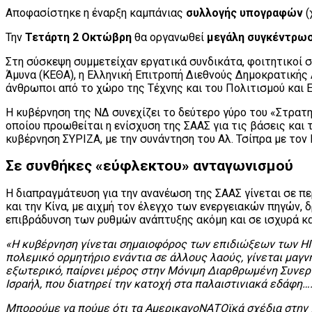
Αποφασίστηκε η έναρξη καμπάνιας
συλλογής υπογραφών
(
Την
Τετάρτη
2 Οκτώβρη
θα οργανωθεί
μεγάλη συγκέντρω
Στη σύσκεψη συμμετείχαν εργατικά συνδικάτα, φοιτητικοί σ
Άμυνα (ΚΕΘΑ), η Ελληνική Επιτροπή Διεθνούς Δημοκρατικής
άνθρωποι από το χώρο της Τέχνης και του Πολιτισμού και Ε
Η κυβέρνηση της ΝΔ συνεχίζει το δεύτερο γύρο του «Στρατη
οποίου προωθείται η ενίσχυση της ΣΑΑΣ για τις βάσεις και
κυβέρνηση ΣΥΡΙΖΑ, με την συνάντηση του Αλ. Τσίπρα με το
Σε συνθήκες «εύφλεκτου» ανταγωνισμού
Η διαπραγμάτευση για την ανανέωση της ΣΑΑΣ γίνεται σε π
και την Κίνα, με αιχμή τον έλεγχο των ενεργειακών πηγών,
επιβράδυνση των ρυθμών ανάπτυξης ακόμη και σε ισχυρά κα
«Η κυβέρνηση γίνεται σημαιοφόρος των επιδιώξεων των Η
πολεμικό ορμητήριο ενάντια σε άλλους λαούς, γίνεται μα
εξωτερικό, παίρνει μέρος στην Μόνιμη Διαρθρωμένη Συνεργα
Ισραήλ, που διατηρεί την κατοχή στα παλαιστινιακά εδάφη…
Μπορούμε να πούμε ότι τα ΑμερικανοΝΑΤΟϊκά σχέδια στην πε