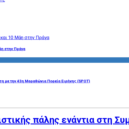
άη στην Πράγα
η με την 43η Μαραθώνια Πορεία Ειρήνης (SPOT)
ιστικής πάλης ενάντια στη Σ