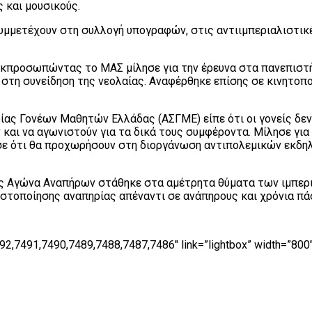
 και μουσικούς.
μμετέχουν στη συλλογή υπογραφών, στις αντιιμπεριαλιστικές
κπροσωπώντας το ΜΑΣ μίλησε για την έρευνα στα πανεπιστήμ
στη συνείδηση της νεολαίας. Αναφέρθηκε επίσης σε κινητοπ
ς Γονέων Μαθητών Ελλάδας (ΑΣΓΜΕ) είπε ότι οι γονείς δεν θ
 και να αγωνιστούν για τα δικά τους συμφέροντα. Μίλησε γι
ε ότι θα προχωρήσουν στη διοργάνωση αντιπολεμικών εκδηλώ
ς Αγώνα Αναπήρων στάθηκε στα αμέτρητα θύματα των ιμπερι
πιστοποίησης αναπηρίας απέναντι σε ανάπηρους και χρόνια πά
2,7491,7490,7489,7488,7487,7486″ link=”lightbox” width=”800″