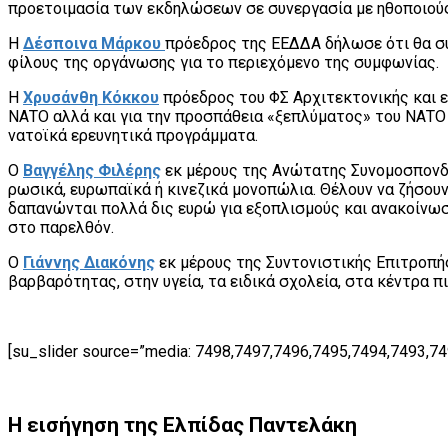
προετοιμασία των εκδηλώσεων σε συνεργασία με ηθοποιούς
Η
Δέσποινα Μάρκου
πρόεδρος της ΕΕΔΔΑ δήλωσε ότι θα συ
φίλους της οργάνωσης για το περιεχόμενο της συμφωνίας.
Η
Χρυσάνθη
Κόκκου
πρόεδρος του ΦΣ Αρχιτεκτονικής και ε
ΝΑΤΟ αλλά και για την προσπάθεια «ξεπλύματος» του ΝΑΤΟ 
νατοϊκά ερευνητικά προγράμματα.
Ο
Βαγγέλης Φιλέρης
εκ μέρους της Ανώτατης Συνομοσπονδία
ρωσικά, ευρωπαϊκά ή κινεζικά μονοπώλια. Θέλουν να ζήσουν
δαπανώνται πολλά δις ευρώ για εξοπλισμούς και ανακοίνωσ
στο παρελθόν.
Ο
Γιάννης Διακόνης
εκ μέρους της Συντονιστικής Επιτροπή
βαρβαρότητας, στην υγεία, τα ειδικά σχολεία, στα κέντρα 
[su_slider source=”media: 7498,7497,7496,7495,7494,7493,749
Η εισήγηση της Ελπίδας Παντελάκη