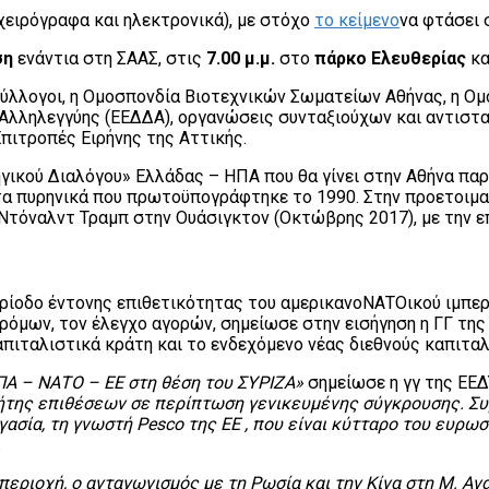
χειρόγραφα και ηλεκτρονικά), με στόχο
το κείμενο
να φτάσει 
ση
ενάντια στη ΣΑΑΣ, στις
7.00 μ.μ.
στο
πάρκο Ελευθερίας
κα
ύλλογοι, η Ομοσπονδία Βιοτεχνικών Σωματείων Αθήνας, η Ομο
 Αλληλεγγύης (ΕΕΔΔΑ), οργανώσεις συνταξιούχων και αντιστα
πιτροπές Ειρήνης της Αττικής.
γικού Διαλόγου» Ελλάδας – ΗΠΑ που θα γίνει στην Αθήνα παρο
 τα πυρηνικά που πρωτοϋπογράφτηκε το 1990. Στην προετοιμα
ν Ντόναλντ Τραμπ στην Ουάσιγκτον (Οκτώβρης 2017), με την 
ερίοδο έντονης επιθετικότητας του αμερικανοΝΑΤΟικού ιμπε
 δρόμων, τον έλεγχο αγορών, σημείωσε στην εισήγηση η ΓΓ της
πιταλιστικά κράτη και το ενδεχόμενο νέας διεθνούς καπιταλ
ΠΑ – ΝΑΤΟ – ΕΕ στη θέση του ΣΥΡΙΖΑ»
σημείωσε η γγ της ΕΕΔ
γνήτης επιθέσεων σε περίπτωση γενικευμένης σύγκρουσης. Σ
σία, τη γνωστή Pesco της ΕΕ , που είναι κύτταρο του ευρωσ
.
ριοχή, ο ανταγωνισμός με τη Ρωσία και την Κίνα στη Μ. Ανατ