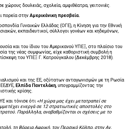
σε χώρους δουλειάς, σχολεία, αμφιθέατρα, γειτονιές.
ι πορεία στην
Αμερικάνικη πρεσβεία.
σπονδία Γυναικών Ελλάδας (ΟΓΕ), η Κίνηση για την Εθνική
σιακών, εκπαιδευτικοί, σύλλογοι γονέων και κηδεμόνων,
υσία και του ίδιου του Αμερικανού ΥΠΕΞ, στο πλαίσιο του
σία της νέας συμφωνίας, είχε καθοριστική συμβολή η
επίσκεψη του ΥΠΕΞ Γ. Κατρούγκαλου (Δεκέμβρης 2018).
ριαλισμού και της ΕΕ, οξύτατων ανταγωνισμών με τη Ρωσία
 ΕΕΔΥΕ,
Ελπίδα Παντελάκη
, υπογραμμίζοντας την
ιστικής κρίσης.
ΥΕ και τόνισε ότι
«Η χώρα μας έχει μετατραπεί σε
υμμετέχει ενεργά σε 12 στρατιωτικές αποστολές στο
τρατού. Παράλληλα, αναβαθμίζονται οι σχέσεις με το
ολή, τη Βόρεια Αφρική, τον Περσικό Κόλπο, στην Αν.