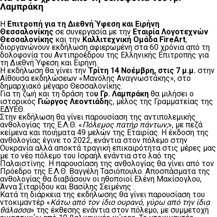
Λαμπράκη
Η
Επιτροπή για τη Διεθνή Ύφεση και Ειρήνη
Θεσσαλονίκης
σε συνεργασία με την
Εταιρία Λογοτεχνών
Θεσσαλονίκης
και την
Καλλιτεχνική Ομάδα
FireArt
,
διοργανώνουν εκδήλωση αφιερωμένη στα 60 χρόνια από τη
δολοφονία του Αντιπροέδρου της Ελληνικής Επιτροπής για
τη Διεθνή Ύφεση και Ειρήνη.
Η εκδήλωση θα γίνει την
Τρίτη 14 Νοέμβρη, στις 7 μ.μ.
στην
Αίθουσα εκδηλώσεων «Μανόλης Αναγνωστάκης», στο
δημαρχιακό μέγαρο Θεσσαλονίκης.
Για τη ζωή και τη δράση το
υ Γρ. Λαμπράκη
θα μιλήσει ο
ιστορικός
Γιώργος Λεοντιάδη
ς, μέλος της Γραμματείας της
ΕΔΥΕΘ.
Στην εκδήλωση θα γίνει παρουσίαση της αντιπολεμικής
ανθολογίας της Ε.Λ.Θ. «
Πόλεμος πατήρ πάντων;
», με πεζά
κείμενα και ποιήματα 49 μελών της Εταιρίας. Η έκδοση της
ανθολογίας έγινε το 2022, ενάντια στον πόλεμο στην
Ουκρανία αλλά αποκτά τραγική επικαιρότητα στις μέρες μας
με το νέο πόλεμο του Ισραήλ ενάντια στο λαό της
Παλαιστίνης. Η παρουσίαση της ανθολογίας θα γίνει από τον
Πρόεδρο της Ε.Λ.Θ. Βαγγέλη Τασιόπουλο. Αποσπάσματα της
ανθολογίας θα διαβάσουν οι ηθοποιοί Ελένη Μακίσογλου,
Άννα Σιταρίδου και Βασίλης Σεϊμένης .
Κατά τη διάρκεια της εκδήλωσης θα γίνει παρουσίαση του
ντοκιμαντέρ «
Κάτω από τον ίδιο ουρανό, γύρω από την ίδια
θάλασσα
» της έκθεσης ενάντια στον πόλεμο, με συμμετοχή