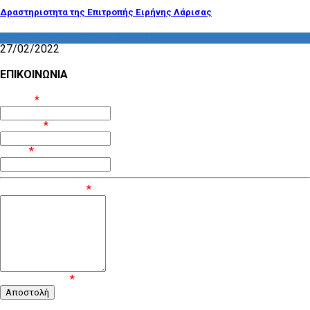
Δραστηριοτητα της Επιτροπής Ειρήνης Λάρισας
ΔΡΑΣΤΗΡΙΟΤΗΤΑ ΕΠΙΤΡΟΠΩΝ
27/02/2022
ΕΠΙΚΟΙΝΩΝΙΑ
Όνομα
*
Επίθετο
*
Email
*
Μήνυμα / Σχόλιο
*
Επιβεβαίωση
*