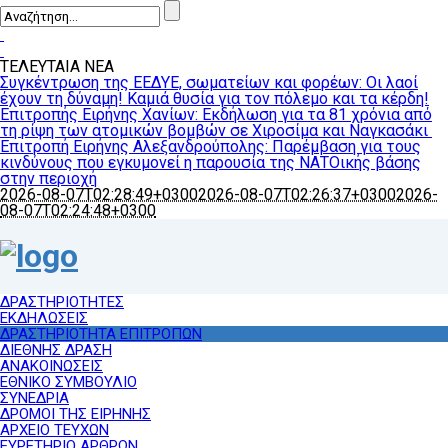
ΤΕΛΕΥΤΑΙΑ ΝΕΑ
Συγκέντρωση της ΕΕΔΥΕ, σωματείων και φορέων: Οι λαοί
έχουν τη δύναμη! Καμιά θυσία για τον πόλεμο και τα κέρδη!
Επιτροπής Ειρήνης Χανίων: Εκδήλωση για τα 81 χρόνια από
τη ρίψη των ατομικών βομβών σε Χιροσίμα και Ναγκασάκι
Επιτροπή Ειρήνης Αλεξανδρούπολης: Παρέμβαση για τους
κινδύνους που εγκυμονεί η παρουσία της ΝΑΤΟικής βάσης
στην περιοχή
2026-08-07T02:28:49+0300
2026-08-07T02:26:37+0300
2026-
08-07T02:24:48+0300
ΔΡΑΣΤΗΡΙΟΤΗΤΕΣ
ΕΚΔΗΛΩΣΕΙΣ
ΔΡΑΣΤΗΡΙΟΤΗΤΑ ΕΠΙΤΡΟΠΩΝ
ΔΙΕΘΝΗΣ ΔΡΑΣΗ
ΑΝΑΚΟΙΝΩΣΕΙΣ
ΕΘΝΙΚΟ ΣΥΜΒΟΥΛΙΟ
ΣΥΝΕΔΡΙΑ
ΔΡΟΜΟΙ ΤΗΣ ΕΙΡΗΝΗΣ
ΑΡΧΕΙΟ ΤΕΥΧΩΝ
ΕΥΡΕΤΗΡΙΟ ΑΡΘΡΩΝ