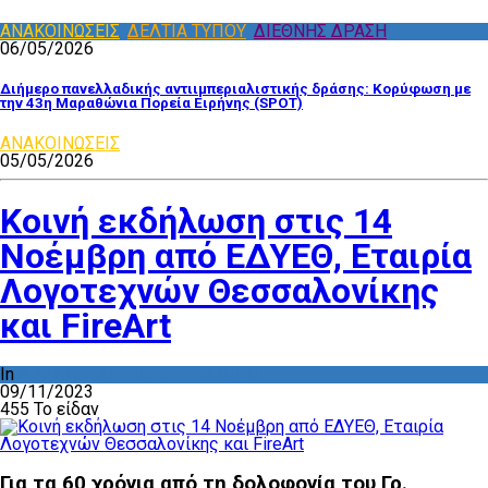
ΑΝΑΚΟΙΝΩΣΕΙΣ
,
ΔΕΛΤΙΑ ΤΥΠΟΥ
,
ΔΙΕΘΝΗΣ ΔΡΑΣΗ
06/05/2026
Διήμερο πανελλαδικής αντιιμπεριαλιστικής δράσης: Κορύφωση με
την 43η Μαραθώνια Πορεία Ειρήνης (SPOT)
ΑΝΑΚΟΙΝΩΣΕΙΣ
05/05/2026
Κοινή εκδήλωση στις 14
Νοέμβρη από ΕΔΥΕΘ, Εταιρία
Λογοτεχνών Θεσσαλονίκης
και FireArt
In
ΔΡΑΣΤΗΡΙΟΤΗΤΑ ΕΠΙΤΡΟΠΩΝ
09/11/2023
455 Το είδαν
Για τα 60 χρόνια από τη δολοφονία του Γρ.