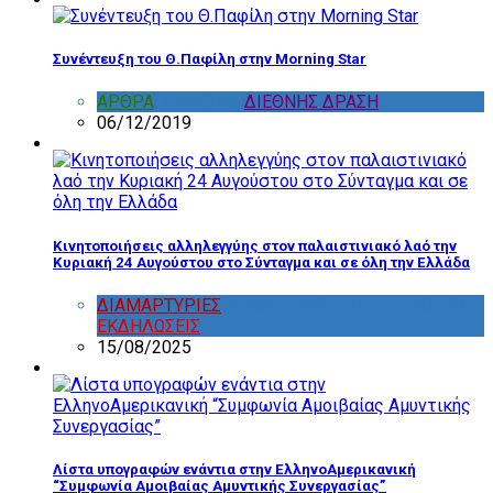
Συνέντευξη του Θ.Παφίλη στην Morning Star
ΑΡΘΡΑ
,
ΔΙΑΦΟΡΑ
,
ΔΙΕΘΝΗΣ ΔΡΑΣΗ
06/12/2019
Κινητοποιήσεις αλληλεγγύης στον παλαιστινιακό λαό την
Κυριακή 24 Αυγούστου στο Σύνταγμα και σε όλη την Ελλάδα
ΔΙΑΜΑΡΤΥΡΙΕΣ
,
ΔΡΑΣΤΗΡΙΟΤΗΤΑ ΕΠΙΤΡΟΠΩΝ
,
ΕΚΔΗΛΩΣΕΙΣ
15/08/2025
Λίστα υπογραφών ενάντια στην ΕλληνοΑμερικανική
“Συμφωνία Αμοιβαίας Αμυντικής Συνεργασίας”