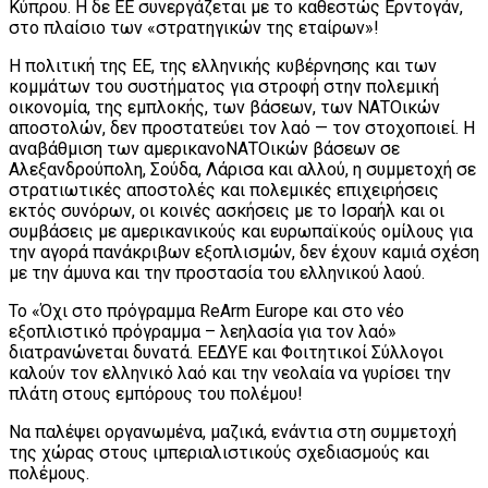
Κύπρου. Η δε ΕΕ συνεργάζεται με το καθεστώς Ερντογάν,
στο πλαίσιο των «στρατηγικών της εταίρων»!
Η πολιτική της ΕΕ, της ελληνικής κυβέρνησης και των
κομμάτων του συστήματος για στροφή στην πολεμική
οικονομία, της εμπλοκής, των βάσεων, των ΝΑΤΟικών
αποστολών, δεν προστατεύει τον λαό — τον στοχοποιεί. Η
αναβάθμιση των αμερικανοΝΑΤΟικών βάσεων σε
Αλεξανδρούπολη, Σούδα, Λάρισα και αλλού, η συμμετοχή σε
στρατιωτικές αποστολές και πολεμικές επιχειρήσεις
εκτός συνόρων, οι κοινές ασκήσεις με το Ισραήλ και οι
συμβάσεις με αμερικανικούς και ευρωπαϊκούς ομίλους για
την αγορά πανάκριβων εξοπλισμών, δεν έχουν καμιά σχέση
με την άμυνα και την προστασία του ελληνικού λαού.
Το «Όχι στο πρόγραμμα ReArm Europe και στο νέο
εξοπλιστικό πρόγραμμα – λεηλασία για τον λαό»
διατρανώνεται δυνατά. ΕΕΔΥΕ και Φοιτητικοί Σύλλογοι
καλούν τον ελληνικό λαό και την νεολαία να γυρίσει την
πλάτη στους εμπόρους του πολέμου!
Να παλέψει οργανωμένα, μαζικά, ενάντια στη συμμετοχή
της χώρας στους ιμπεριαλιστικούς σχεδιασμούς και
πολέμους.