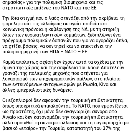
σημασίας» για την πολεμική βιομηχανία και τις
στρατιωτικές μπίζνες του ΝΑΤΟ και της ΕΕ.
Την ίδια στιγμή που ο λαός στενάζει από την ακρίβεια, τη
φοροληστεία, τις ελλείψεις σε υγεία, παιδεία και
κοινωνική πρόνοια, η κυβέρνηση της ΝΔ, με τη στήριξη
όλων των ευρωατλαντικών κομμάτων, ξεδιπλώνει ένα
πρόγραμμα πολεμικών δαπανών που για να αγοράζει όπλα,
να χτίζει βάσεις, να συντηρεί και να επεκτείνει την
πολεμική μηχανή των ΗΠΑ – ΝΑΤΟ – ΕΕ.
Καμιά απολύτως σχέση δεν έχουν αυτά τα σχέδια με την
άμυνα της χώρας και την ασφάλεια του λαού! Αποτελούν
γρανάζι της πολεμικής μηχανής που στήνεται για
λογαριασμό των επιχειρηματικών ομίλων, στο πλαίσιο
των εντεινόμενων ανταγωνισμών με Ρωσία, Κίνα και
άλλες ιμπεριαλιστικές δυνάμεις.
Οι εξοπλισμοί δεν αφορούν την τουρκική επιθετικότητα,
όπως υποκριτικά επικαλούνται. Το ΝΑΤΟ, που εμφανίζεται
ως προστάτης, όχι μόνο δεν αναγνωρίζει σύνορα στο
Αιγαίο και δεν κατονομάζει την τουρκική επιθετικότητα,
αλλά προωθεί τη συνεκμετάλλευση και τη συγκυριαρχία με
βασικό «εταίρο» την Τουρκία, καταπατητή του 37% της