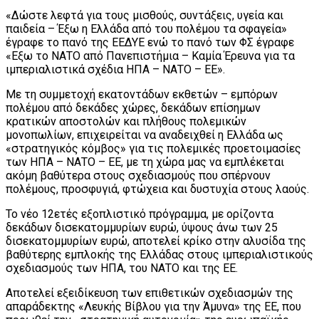
«Δώστε λεφτά για τους μισθούς, συντάξεις, υγεία και
παιδεία – Έξω η Ελλάδα από του πολέμου τα σφαγεία»
έγραφε το πανό της ΕΕΔΥΕ ενώ το πανό των ΦΣ έγραφε
«Εξω το ΝΑΤΟ από Πανεπιστήμια – Καμία Έρευνα για τα
ιμπεριαλιστικά σχέδια ΗΠΑ – ΝΑΤΟ – ΕΕ».
Με τη συμμετοχή εκατοντάδων εκθετών – εμπόρων
πολέμου από δεκάδες χώρες, δεκάδων επίσημων
κρατικών αποστολών και πλήθους πολεμικών
μονοπωλίων, επιχειρείται να αναδειχθεί η Ελλάδα ως
«στρατηγικός κόμβος» για τις πολεμικές προετοιμασίες
των ΗΠΑ – ΝΑΤΟ – ΕΕ, με τη χώρα μας να εμπλέκεται
ακόμη βαθύτερα στους σχεδιασμούς που σπέρνουν
πολέμους, προσφυγιά, φτώχεια και δυστυχία στους λαούς.
Το νέο 12ετές εξοπλιστικό πρόγραμμα, με ορίζοντα
δεκάδων δισεκατομμυρίων ευρώ, ύψους άνω των 25
δισεκατομμυρίων ευρώ, αποτελεί κρίκο στην αλυσίδα της
βαθύτερης εμπλοκής της Ελλάδας στους ιμπεριαλιστικούς
σχεδιασμούς των ΗΠΑ, του ΝΑΤΟ και της ΕΕ.
Αποτελεί εξειδίκευση των επιθετικών σχεδιασμών της
απαράδεκτης «Λευκής Βίβλου για την Άμυνα» της ΕΕ, που