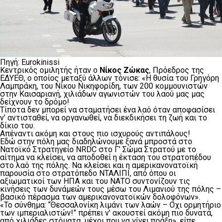
Πηγή: Eurokinissi
Κεντρικός ομιλητής ήταν ο
Νίκος Ζώκας
, Πρόεδρος της
ΕΔΥΕΘ, ο οποίος μεταξύ άλλων τόνισε: «Η θυσία του Γρηγόρη
Λαμπράκη, του Νίκου Νικηφορίδη, των 200 κομμουνιστών
στην Καισαριανή, χιλιάδων αγωνιστών του λαού μας μας
δείχνουν το δρόμο!
Τίποτα δεν μπορεί να σταματήσει ένα λαό όταν αποφασίσει
ν’ αντισταθεί, να οργανωθεί, να διεκδικήσει τη ζωή και το
δίκιο του.
Απέναντι ακόμη και στους πιο ισχυρούς αντιπάλους!
Εδώ στην πόλη μας διαδηλώνουμε ξανά μπροστά στο
Νατοϊκό Στρατηγείο NRDC στο Γ’ Σώμα Στρατού με το
αίτημα να κλείσει, να αποδοθεί η έκταση του στρατοπέδου
στο λαό της πόλης. Να κλείσει και η αμερικανονατοϊκή
παρουσία στο στρατόπεδο ΝΤΑΛΙΠΙ, από όπου οι
αξιωματικοί των ΗΠΑ και του ΝΑΤΟ συντονίζουν τις
κινήσεις των δυνάμεών τους μέσω του Λιμανιού της πόλης –
βασικό πέρασμα των αμερικανονατοϊκών δολοφόνων».
«Το σύνθημα: “Θεσσαλονίκη λιμάνι των λαών – Οχι ορμητήριο
των ιμπεριαλιστών!” πρέπει ν’ ακουστεί ακόμη πιο δυνατά,
από χιλιάδες στόματα, μέχρι που να γίνει πράξη», είπε.