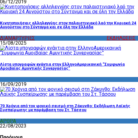
06/12/2019
Κινητοποιήσεις αλληλεγγύης στον παλαιστινιακό λαό την Κυριακή 24
Αυγούστου στο Σύνταγμα και σε όλη την Ελλάδα
ΔΙΑΜΑΡΤΥΡΙΕΣ
,
ΔΡΑΣΤΗΡΙΟΤΗΤΑ ΕΠΙΤΡΟΠΩΝ
,
ΕΚΔΗΛΩΣΕΙΣ
15/08/2025
Λίστα υπογραφών ενάντια στην ΕλληνοΑμερικανική “Συμφωνία
Αμοιβαίας Αμυντικής Συνεργασίας”
ΔΙΑΦΟΡΑ
16/09/2019
70 Χρόνια από τον φονικό σεισμό στη Ζάκυνθο: Εκδήλωση Λαϊκής
Συσπείρωσης με παρέμβαση του Στ. Τάσσου
ΑΡΘΡΑ
,
ΣΧΟΛΙΑ
22/08/2023
Παρόμοια