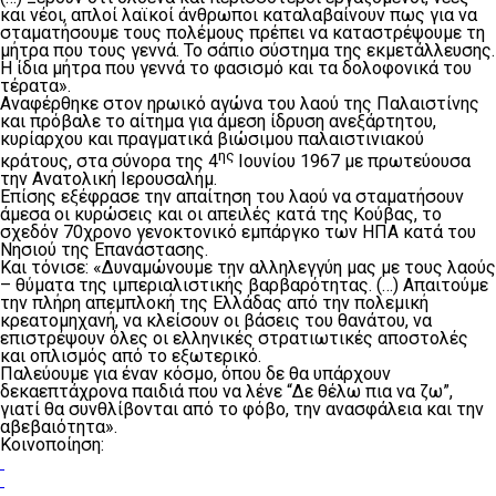
και νέοι, απλοί λαϊκοί άνθρωποι καταλαβαίνουν πως για να
σταματήσουμε τους πολέμους πρέπει να καταστρέψουμε τη
μήτρα που τους γεννά. Το σάπιο σύστημα της εκμετάλλευσης.
Η ίδια μήτρα που γεννά το φασισμό και τα δολοφονικά του
τέρατα».
Αναφέρθηκε στον ηρωικό αγώνα του λαού της Παλαιστίνης
και πρόβαλε το αίτημα για άμεση ίδρυση ανεξάρτητου,
κυρίαρχου και πραγματικά βιώσιμου παλαιστινιακού
ης
κράτους, στα σύνορα της 4
Ιουνίου 1967 με πρωτεύουσα
την Ανατολική Ιερουσαλήμ.
Επίσης εξέφρασε την απαίτηση του λαού να σταματήσουν
άμεσα οι κυρώσεις και οι απειλές κατά της Κούβας, το
σχεδόν 70χρονο γενοκτονικό εμπάργκο των ΗΠΑ κατά του
Νησιού της Επανάστασης.
Και τόνισε: «Δυναμώνουμε την αλληλεγγύη μας με τους λαούς
– θύματα της ιμπεριαλιστικής βαρβαρότητας. (…) Απαιτούμε
την πλήρη απεμπλοκή της Ελλάδας από την πολεμική
κρεατομηχανή, να κλείσουν οι βάσεις του θανάτου, να
επιστρέψουν όλες οι ελληνικές στρατιωτικές αποστολές
και οπλισμός από το εξωτερικό.
Παλεύουμε για έναν κόσμο, όπου δε θα υπάρχουν
δεκαεπτάχρονα παιδιά που να λένε “Δε θέλω πια να ζω”,
γιατί θα συνθλίβονται από το φόβο, την ανασφάλεια και την
αβεβαιότητα».
Κοινοποίηση: