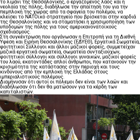
το λιμάνι της Θεσσαλονίκης, ο εργαζόμενος λαός και η
νεολαία της πόλης, διαδήλωσε την απαίτησή του για την
πεμπλοκή της χώρας από τα σφαγεία του πολέμου, να
κλείσει το ΝΑΤΟϊκό στρατηγείο που βρίσκεται στην καρδιά
της Θεσσαλονίκης και να σταματήσει η χρησιμοποίηση των
υποδομών της πόλης για τους αμερικανονατοϊκούς
σχεδιασμούς.
Στη συγκέντρωση που οργάνωσαν η Επιτροπή για τη Διεθνή
Υφεση και Ειρήνη Θεσσαλονίκης (ΕΔΥΕΘ), Εργατικά Σωματεία,
φοιτητικοί Σύλλογοι και άλλοι μαζικοί φορείς, συμμετείχαν
μαζικά εργατικά σωματεία, σωματεία συνταξιούχων,
φοιτητικοί σύλλογοι και σύλλογοι γυναικών, μαζικοί φορείς
του λαού, εκατοντάδες απλοί άνθρωποι, που κατανοούν την
κρισιμότητα της κατάστασης στην περιοχή και τους
κινδύνους από την εμπλοκή της Ελλάδας στους
ιμπεριαλιστικούς πολέμους.
Διαμήνυσαν ότι αυτοί οι πόλεμοι δεν είναι των λαών και
διαδήλωσαν ότι δεν θα ματώσουν για τα κέρδη των
καπιταλιστών.