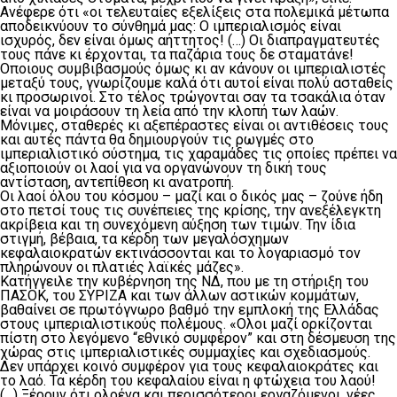
Ανέφερε ότι «οι τελευταίες εξελίξεις στα πολεμικά μέτωπα
αποδεικνύουν το σύνθημά μας: Ο ιμπεριαλισμός είναι
ισχυρός, δεν είναι όμως αήττητος! (…) Οι διαπραγματευτές
τους πάνε κι έρχονται, τα παζάρια τους δε σταματάνε!
Οποιους συμβιβασμούς όμως κι αν κάνουν οι ιμπεριαλιστές
μεταξύ τους, γνωρίζουμε καλά ότι αυτοί είναι πολύ ασταθείς
κι προσωρινοί. Στο τέλος τρώγονται σαν τα τσακάλια όταν
είναι να μοιράσουν τη λεία από την κλοπή των λαών.
Μόνιμες, σταθερές κι αξεπέραστες είναι οι αντιθέσεις τους
και αυτές πάντα θα δημιουργούν τις ρωγμές στο
ιμπεριαλιστικό σύστημα, τις χαραμάδες τις οποίες πρέπει να
αξιοποιούν οι λαοί για να οργανώνουν τη δική τους
αντίσταση, αντεπίθεση κι ανατροπή.
Οι λαοί όλου του κόσμου – μαζί και ο δικός μας – ζούνε ήδη
στο πετσί τους τις συνέπειες της κρίσης, την ανεξέλεγκτη
ακρίβεια και τη συνεχόμενη αύξηση των τιμών. Την ίδια
στιγμή, βέβαια, τα κέρδη των μεγαλόσχημων
κεφαλαιοκρατών εκτινάσσονται και το λογαριασμό τον
πληρώνουν οι πλατιές λαϊκές μάζες».
Κατήγγειλε την κυβέρνηση της ΝΔ, που με τη στήριξη του
ΠΑΣΟΚ, του ΣΥΡΙΖΑ και των άλλων αστικών κομμάτων,
βαθαίνει σε πρωτόγνωρο βαθμό την εμπλοκή της Ελλάδας
στους ιμπεριαλιστικούς πολέμους. «Ολοι μαζί ορκίζονται
πίστη στο λεγόμενο “εθνικό συμφέρον” και στη δέσμευση της
χώρας στις ιμπεριαλιστικές συμμαχίες και σχεδιασμούς.
Δεν υπάρχει κοινό συμφέρον για τους κεφαλαιοκράτες και
το λαό. Τα κέρδη του κεφαλαίου είναι η φτώχεια του λαού!
(…) Ξέρουν ότι ολοένα και περισσότεροι εργαζόμενοι, νέες