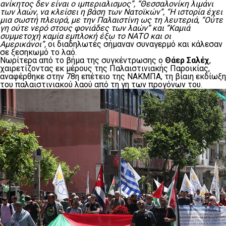
ανίκητος δεν είναι ο ιμπεριαλισμος”, “Θεσσαλονίκη λιμάνι
των λαών, να κλείσει η βάση των Νατοϊκών”, “Η ιστορία έχει
μια σωστή πλευρά, με την Παλαιστίνη ως τη λευτεριά, “Ούτε
γη ούτε νερό στους φονιάδες των λαών” και “Καμιά
συμμετοχή καμία εμπλοκή έξω το ΝΑΤΟ και οι
Αμερικάνοι”,
οι διαδηλωτές σήμαναν συναγερμό και κάλεσαν
σε ξεσηκωμό το λαό.
Νωρίτερα από το βήμα της συγκέντρωσης ο
Θάερ Σαλέχ
,
χαιρετίζοντας εκ μέρους της Παλαιστινιακής Παροικίας,
αναφέρθηκε στην 78η επέτειο της ΝΑΚΜΠΑ, τη βίαιη εκδίωξη
του παλαιστινιακού λαού από τη γη των προγόνων του.