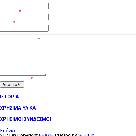
Όνομα
*
Επίθετο
*
Email
*
Μήνυμα / Σχόλιο
*
Επιβεβαίωση
*
ΙΣΤΟΡΙΑ
ΧΡΗΣΙΜΑ ΥΛΙΚΑ
ΧΡΗΣΙΜΟΙ ΣΥΝΔΕΣΜΟΙ
Επάνω
2021 © Copyright
ΕΕΔΥΕ
. Crafted by
SOULid