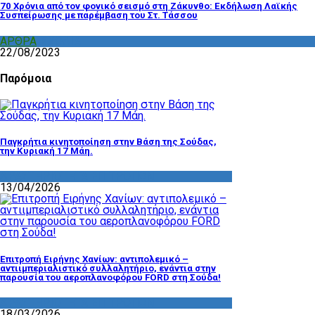
70 Χρόνια από τον φονικό σεισμό στη Ζάκυνθο: Εκδήλωση Λαϊκής
Συσπείρωσης με παρέμβαση του Στ. Τάσσου
ΑΡΘΡΑ
,
ΣΧΟΛΙΑ
22/08/2023
Παρόμοια
Παγκρήτια κινητοποίηση στην Βάση της Σούδας,
την Κυριακή 17 Μάη.
ΔΡΑΣΤΗΡΙΟΤΗΤΑ ΕΠΙΤΡΟΠΩΝ
13/04/2026
Επιτροπή Ειρήνης Χανίων: αντιπολεμικό –
αντιιμπεριαλιστικό συλλαλητήριο, ενάντια στην
παρουσία του αεροπλανοφόρου FORD στη Σούδα!
ΔΡΑΣΤΗΡΙΟΤΗΤΑ ΕΠΙΤΡΟΠΩΝ
18/03/2026