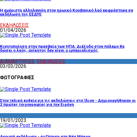
Η αμέριστη αλληλεγγύη στον ηρωικό Κουβανικό λαό εκφράστηκε σε
εκδήλωση της ΕΕΔΥΕ
ΕΚΔΗΛΩΣΕΙΣ
01/04/2026
Κινητοποίηση στην πρεσβεία των ΗΠΑ: Διέξοδο στον πόλεμο θα
δώσει ο λαός, ανίκητος δεν είναι ο ιμπεριαλισμός
ΔΙΑΜΑΡΤΥΡΙΕΣ
,
ΕΚΔΗΛΩΣΕΙΣ
03/03/2026
ΦΩΤΟΓΡΑΦΙΕΣ
Στην τελική ευθεία για τις εκδηλώσεις στο Ίλιον - Δημιουργήθηκαν οι
2 πρώτες τοιχογραφίες για την Ειρήνη
ΔΡΑΣΤΗΡΙΟΤΗΤΑ ΕΠΙΤΡΟΠΩΝ
19/01/2023
Ανοιχτή εκδήλωση - συζήτηση στη Νέα Μάκρη