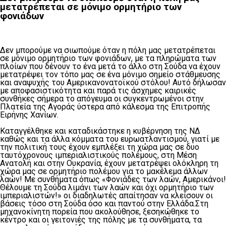
μετατρέπεται σε μόνιμο ορμητήριο των
φονιάδων
Δεν μπορούμε να σιωπούμε όταν η πόλη μας μετατρέπεται
σε μόνιμο ορμητήριο των φονιάδων, με τα πληρώματα των
πλοίων που δένουν το ένα μετά το άλλο στη Σούδα να έχουν
μετατρέψει τον τόπο μας σε ένα μόνιμο σημείο στάθμευσης
και αναψυχής του Αμερικανονατοϊκού στόλου! Αυτό δήλωσαν
με αποφασιστικότητα και παρά τις άσχημες καιρικές
συνθήκες σήμερα το απόγευμα οι συγκεντρωμένοι στην
Πλατεία της Αγοράς ύστερα από κάλεσμα της Επιτροπής
Ειρήνης Χανίων.
Καταγγέλθηκε και καταδικάστηκε η κυβέρνηση της ΝΔ
καθώς και τα άλλα κόμματα του ευρωατλαντισμού, γιατί με
την πολιτική τους έχουν εμπλέξει τη χώρα μας σε δυο
ταυτόχρονους ιμπεριαλιστικούς πολέμους, στη Μέση
Ανατολή και στην Ουκρανία, έχουν μετατρέψει ολόκληρη τη
χώρα μας σε ορμητήριο πολέμου για το μακέλεμα άλλων
λαών! Με συνθήματα όπως «Φονιάδες των λαών, Αμερικάνοι!
Θέλουμε τη Σούδα λιμάνι των λαών και όχι ορμητήριο των
ιμπεριαλιστών!» οι διαδηλωτές απαίτησαν να κλείσουν οι
βάσεις τόσο στη Σούδα όσο και παντού στην Ελλάδα.Στη
μηχανοκίνητη πορεία που ακολούθησε, ξεσηκώθηκε το
κέντρο και οι γειτονιές της πόλης με τα συνθήματα, τα