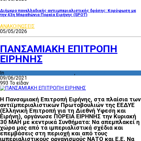
Διήμερο πανελλαδικής αντιιμπεριαλιστικής δράσης: Κορύφωση με
την 43η Μαραθώνια Πορεία Ειρήνης (SPOT)
ΑΝΑΚΟΙΝΩΣΕΙΣ
05/05/2026
ΠΑΝΣΑΜΙΑΚΗ ΕΠΙΤΡΟΠΗ
ΕΙΡΗΝΗΣ
In
ΔΡΑΣΤΗΡΙΟΤΗΤΑ ΕΠΙΤΡΟΠΩΝ
,
ΕΚΔΗΛΩΣΕΙΣ
09/06/2021
993 Το είδαν
Η Πανσαμιακή Επιτροπή Ειρήνης, στα πλαίσια των
αντιϊμπεριαλιστικών Πρωτοβουλιών της ΕΕΔΥΕ
(Ελληνική Επιτροπή για τη Διεθνή Υφεση και
Ειρήνη), οργάνωσε ΠΟΡΕΙΑ ΕΙΡΗΝΗΣ την Κυριακή
30 ΜΑΗ με κεντρικά Συνθήματα: Να απεμπλακεί η
χώρα μας από τα ιμπεριαλιστικά σχέδια και
επεμβάσεις στη περιοχή και από τους
ιμπεριαλιστικούς οργανισμούς ΝΑΤΟ και Ε.Ε. Να