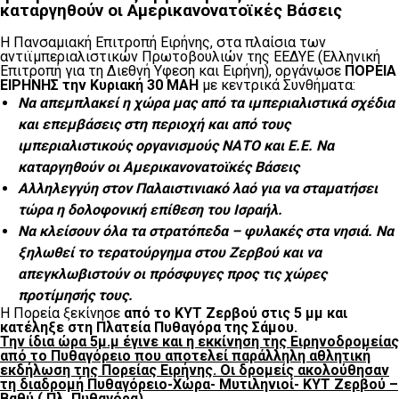
καταργηθούν οι Αμερικανονατοϊκές Βάσεις
Η Πανσαμιακή Επιτροπή Ειρήνης, στα πλαίσια των
αντιϊμπεριαλιστικών Πρωτοβουλιών της ΕΕΔΥΕ (Ελληνική
Επιτροπή για τη Διεθνή Υφεση και Ειρήνη), οργάνωσε
ΠΟΡΕΙΑ
ΕΙΡΗΝΗΣ την Κυριακή 30 ΜΑΗ
με κεντρικά Συνθήματα:
Να απεμπλακεί η χώρα μας από τα ιμπεριαλιστικά σχέδια
και επεμβάσεις στη περιοχή και από τους
ιμπεριαλιστικούς οργανισμούς ΝΑΤΟ και Ε.Ε. Να
καταργηθούν οι Αμερικανονατοϊκές Βάσεις
Αλληλεγγύη στον Παλαιστινιακό λαό για να σταματήσει
τώρα η δολοφονική επίθεση του Ισραήλ.
Να κλείσουν όλα τα στρατόπεδα – φυλακές στα νησιά. Να
ξηλωθεί το τερατούργημα στου Ζερβού και να
απεγκλωβιστούν οι πρόσφυγες προς τις χώρες
προτίμησής τους.
Η Πορεία ξεκίνησε
από το ΚΥΤ Ζερβού στις 5 μμ και
κατέληξε στη Πλατεία Πυθαγόρα της Σάμου.
Την ίδια ώρα 5μ.μ έγινε και η εκκίνηση της Ειρηνοδρομείας
από το Πυθαγόρειο που αποτελεί παράλληλη αθλητική
εκδήλωση της Πορείας Ειρήνης. Οι δρομείς ακολούθησαν
τη διαδρομή Πυθαγόρειο-Χώρα- Μυτιληνιοί- ΚΥΤ Ζερβού –
Βαθύ ( Πλ. Πυθαγόρα)