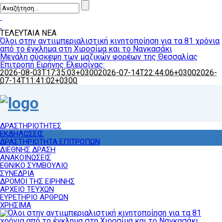
ΤΕΛΕΥΤΑΙΑ ΝΕΑ
Όλοι στην αντιιμπεριαλιστική κινητοποίηση για τα 81 χρόνια
από το έγκλημα στη Χιροσίμα και το Ναγκασάκι
Μεγάλη σύσκεψη των μαζικών φορέων της Θεσσαλίας
Επιτροπή Ειρήνης Ελευσίνας:
2026-08-03T17:35:03+0300
2026-07-14T22:44:06+0300
2026-
07-14T11:41:02+0300
ΔΡΑΣΤΗΡΙΟΤΗΤΕΣ
ΕΚΔΗΛΩΣΕΙΣ
ΔΡΑΣΤΗΡΙΟΤΗΤΑ ΕΠΙΤΡΟΠΩΝ
ΔΙΕΘΝΗΣ ΔΡΑΣΗ
ΑΝΑΚΟΙΝΩΣΕΙΣ
ΕΘΝΙΚΟ ΣΥΜΒΟΥΛΙΟ
ΣΥΝΕΔΡΙΑ
ΔΡΟΜΟΙ ΤΗΣ ΕΙΡΗΝΗΣ
ΑΡΧΕΙΟ ΤΕΥΧΩΝ
ΕΥΡΕΤΗΡΙΟ ΑΡΘΡΩΝ
ΧΡΗΣΙΜΑ