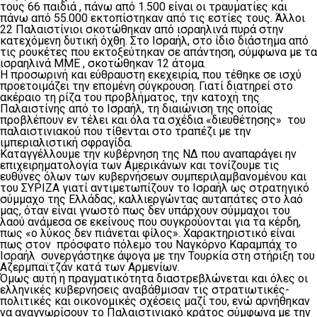
τους 66 παιδιά , πάνω από 1.500 είναι οι τραυματίες και
πάνω από 55.000 εκτοπίστηκαν από τις εστίες τους. Άλλοι
22 Παλαιστίνιοι σκοτώθηκαν από ισραηλινά πυρά στην
κατεχόμενη δυτική όχθη. Στο Ισραήλ, στο ίδιο διάστημα από
τις ρουκέτες που εκτοξεύτηκαν σε απάντηση, σύμφωνα με τα
ισραηλινά ΜΜΕ , σκοτώθηκαν 12 άτομα.
Η προσωρινή και εύθραυστη εκεχειρία, που τέθηκε σε ισχύ
προετοιμάζει την επομένη σύγκρουση. Γιατί διατηρεί στο
ακέραιο τη ρίζα του προβλήματος, την κατοχή της
Παλαιστίνης από το Ισραήλ, τη διαιώνιση της οποίας
προβλέπουν εν τέλει και όλα τα σχέδια «διευθέτησης» του
παλαιστινιακού που τίθενται στο τραπέζι με την
ιμπεριαλιστική σφραγίδα.
Καταγγέλλουμε την κυβέρνηση της ΝΔ που αναπαράγει ην
επιχειρηματολογία των Αμερικάνων και τονίζουμε τις
ευθύνες όλων των κυβερνήσεων συμπεριλαμβανομένου και
του ΣΥΡΙΖΑ γιατί αντιμετωπίζουν το Ισραήλ ως στρατηγικό
σύμμαχο της Ελλάδας, καλλιεργώντας αυταπάτες στο λαό
μας, όταν είναι γνωστό πως δεν υπάρχουν σύμμαχοι του
λαού ανάμεσα σε εκείνους που συγκρούονται για τα κέρδη,
πως «ο λύκος δεν πιάνεται φίλος». Χαρακτηριστικό είναι
πως στον πρόσφατο πόλεμο του Ναγκόρνο Καραμπάχ το
Ισραήλ συνεργάστηκε άψογα με την Τουρκία στη στήριξη του
Αζερμπαϊτζάν κατά των Αρμενίων.
Όμως αυτή η πραγματικότητα διαστρεβλώνεται και όλες οι
ελληνικές κυβερνήσεις αναβάθμισαν τις στρατιωτικές-
πολιτικές και οικονομικές σχέσεις μαζί του, ενώ αρνήθηκαν
να αναγνωρίσουν το Παλαιστινιακό κράτος σύμφωνα με την