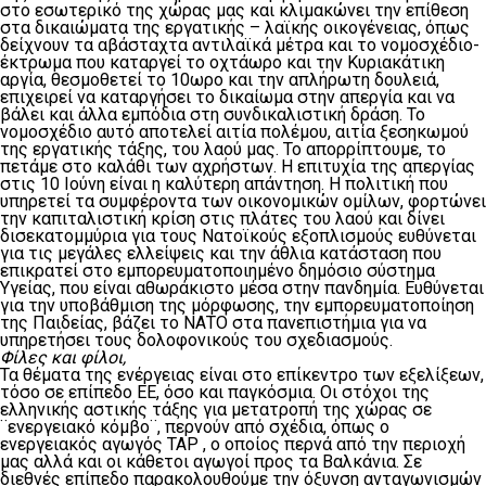
στο εσωτερικό της χώρας μας και κλιμακώνει την επίθεση
στα δικαιώματα της εργατικής – λαϊκής οικογένειας, όπως
δείχνουν τα αβάσταχτα αντιλαϊκά μέτρα και το νομοσχέδιο-
έκτρωμα που καταργεί το οχτάωρο και την Κυριακάτικη
αργία, θεσμοθετεί το 10ωρο και την απλήρωτη δουλειά,
επιχειρεί να καταργήσει το δικαίωμα στην απεργία και να
βάλει και άλλα εμπόδια στη συνδικαλιστική δράση. Το
νομοσχέδιο αυτό αποτελεί αιτία πολέμου, αιτία ξεσηκωμού
της εργατικής τάξης, του λαού μας. Το απορρίπτουμε, το
πετάμε στο καλάθι των αχρήστων. Η επιτυχία της απεργίας
στις 10 Ιούνη είναι η καλύτερη απάντηση. Η πολιτική που
υπηρετεί τα συμφέροντα των οικονομικών ομίλων, φορτώνει
την καπιταλιστική κρίση στις πλάτες του λαού και δίνει
δισεκατομμύρια για τους Νατοϊκούς εξοπλισμούς ευθύνεται
για τις μεγάλες ελλείψεις και την άθλια κατάσταση που
επικρατεί στο εμπορευματοποιημένο δημόσιο σύστημα
Υγείας, που είναι αθωράκιστο μέσα στην πανδημία. Ευθύνεται
για την υποβάθμιση της μόρφωσης, την εμπορευματοποίηση
της Παιδείας, βάζει το ΝΑΤΟ στα πανεπιστήμια για να
υπηρετήσει τους δολοφονικούς του σχεδιασμούς.
Φίλες και φίλοι,
Τα θέματα της ενέργειας είναι στο επίκεντρο των εξελίξεων,
τόσο σε επίπεδο ΕΕ, όσο και παγκόσμια. Οι στόχοι της
ελληνικής αστικής τάξης για μετατροπή της χώρας σε
¨ενεργειακό κόμβο¨, περνούν από σχέδια, όπως ο
ενεργειακός αγωγός TAP , ο οποίος περνά από την περιοχή
μας αλλά και οι κάθετοι αγωγοί προς τα Βαλκάνια. Σε
διεθνές επίπεδο παρακολουθούμε την όξυνση ανταγωνισμών