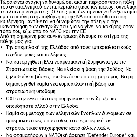
Τώρα είναι ανάγκη να δυναμώσει ακόμη περισσότερο η πάλη
του αντιπολεμικού-αντιιμπεριαλιστικού κινήματος, συνολικά
του λαικού κινήματος . Ο λαός μας δεν πρέπει να δείξει καμία
εμπιστοσύνη στην κυβέρνηση της ΝΔ και σε κάθε αστική
κυβέρνηση . Αντίθετα, να δυναμώσει την πάλη για την
ικανοποίηση των αναγκών του, για να γίνει νοικοκύρης στον
τόπο του, έξω από το ΝΑΤΟ και την ΕΕ.
Από τη σημερινή μας συγκέντρωση δίνουμε το στίγμα της
πάλης μας για:
Την απεμπλοκή της Ελλάδας από τους ιμπεριαλιστικούς
σχεδιασμούς και πολέμους.
Να καταργηθεί η Ελληνοαμερικανική Συμφωνία για τις
Στρατιωτικές Βάσεις. Να κλείσει η βάση της Σούδας. Να
ξηλωθούν οι βάσεις του θανάτου από τη χώρα μας. Να μη
δημιουργηθεί καμία νέα ευρωατλαντική βάση και
στρατιωτική υποδομή.
ΟΧΙ στην εγκατάσταση πυρηνικών στον Άραξο και
οπουδήποτε αλλού στην Ελλάδα.
Καμία συμμετοχή των ελληνικών Ενόπλων Δυνάμεων σε
ιμπεριαλιστικές αποστολές στο εξωτερικό, σε
στρατιωτικές επιχειρήσεις κατά άλλων λαών.
Να σταματήσουν η ΝΑΤΟική άσκηση “Defender Europe” και