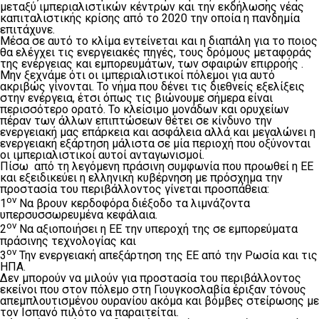
μεταξύ ιμπεριαλιστικών κέντρων και την εκδήλωσης νέας
καπιταλιστικής κρίσης από το 2020 την οποία η πανδημία
επιτάχυνε.
Μέσα σε αυτό το κλίμα εντείνεται και η διαπάλη για το ποιος
θα ελέγχει τις ενεργειακές πηγές, τους δρόμους μεταφοράς
της ενέργειας και εμπορευμάτων, των σφαιρών επιρροής .
Μην ξεχνάμε ότι οι ιμπεριαλιστικοί πόλεμοι για αυτό
ακριβώς γίνονται. Το νήμα που δένει τις διεθνείς εξελίξεις
στην ενέργεια, έτσι όπως τις βιώνουμε σήμερα είναι
περισσότερο ορατό. Το κλείσιμο μονάδων και ορυχείων
πέραν των άλλων επιπτώσεων θέτει σε κίνδυνο την
ενεργειακή μας επάρκεια και ασφάλεια αλλά και μεγαλώνει η
ενεργειακή εξάρτηση μάλιστα σε μία περιοχή που οξύνονται
οι ιμπεριαλιστικοί αυτοί ανταγωνισμοί.
Πίσω από τη λεγόμενη πράσινη συμφωνία που προωθεί η ΕΕ
και εξειδικεύει η ελληνική κυβέρνηση με πρόσχημα την
προστασία του περιβάλλοντος γίνεται προσπάθεια:
ον
1
Να βρουν κερδοφόρα διέξοδο τα λιμνάζοντα
υπερσυσσωρευμένα κεφάλαια.
ον
2
Να αξιοποιήσει η ΕΕ την υπεροχή της σε εμπορεύματα
πράσινης τεχνολογίας και
ον
3
Την ενεργειακή απεξάρτηση της ΕΕ από την Ρωσία και τις
ΗΠΑ.
Δεν μπορούν να μιλούν για προστασία του περιβάλλοντος
εκείνοι που στον πόλεμο στη Γιουγκοσλαβία έριξαν τόνους
απεμπλουτισμένου ουρανίου ακόμα και βόμβες στείρωσης με
τον Ισπανό πιλότο να παραιτείται.