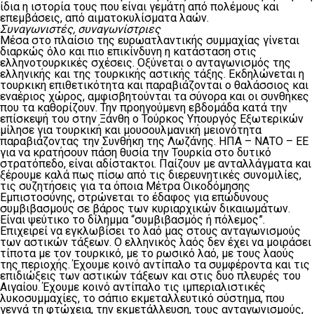
ίδια η ιστορία τους που είναι γεμάτη από πολέμους και
επεμβάσεις, από αιματοκυλίσματα λαών.
Συναγωνιστές, συναγωνίστριες
Μέσα στο πλαίσιο της ευρωατλαντικής συμμαχίας γίνεται
διαρκώς όλο και πιο επικίνδυνη η κατάσταση στις
ελληνοτουρκικές σχέσεις. Οξύνεται ο ανταγωνισμός της
ελληνικής και της τουρκικής αστικής τάξης. Εκδηλώνεται η
τουρκική επιθετικότητα και παραβιάζονται ο θαλάσσιος και
εναέριος χώρος, αμφισβητούνται τα σύνορα και οι συνθήκες
που τα καθορίζουν. Την προηγούμενη εβδομάδα κατά την
επίσκεψή του στην Ξάνθη ο Τούρκος Υπουργός Εξωτερικών
μίλησε για τουρκική και μουσουλμανική μειονότητα
παραβιάζοντας την Συνθήκη της Λωζάνης. ΗΠΑ – ΝΑΤΟ – ΕΕ
για να κρατήσουν πάση θυσία την Τουρκία στο δυτικό
στρατόπεδο, είναι αδίστακτοι. Παίζουν με ανταλλάγματα και
ξέρουμε καλά πως πίσω από τις διερευνητικές συνομιλίες,
τις συζητήσεις για τα όποια Μέτρα Οικοδόμησης
Εμπιστοσύνης, στρώνεται το έδαφος για επώδυνους
συμβιβασμούς σε βάρος των κυριαρχικών δικαιωμάτων.
Είναι ψεύτικο το δίλημμα “συμβιβασμός ή πόλεμος”.
Επιχειρεί να εγκλωβίσει το λαό μας στους ανταγωνισμούς
των αστικών τάξεων. Ο ελληνικός λαός δεν έχει να μοιράσει
τίποτα με τον τουρκικό, με το ρωσικό λαό, με τους λαούς
της περιοχής. Έχουμε κοινό αντίπαλο τα συμφέροντα και τις
επιδιώξεις των αστικών τάξεων και στις δυο πλευρές του
Αιγαίου. Έχουμε κοινό αντίπαλο τις ιμπεριαλιστικές
λυκοσυμμαχίες, το σάπιο εκμεταλλευτικό σύστημα, που
γεννά τη φτώχεια, την εκμετάλλευση, τους ανταγωνισμούς,