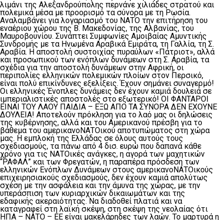
λιμάνι της Αλεξανδρούπολης περνάνε χιλιάδες στρατού και
πολεμικά μέσα με προορισμό τα σύνορα με τη Ρωσία.
Αναλαμβάνει για λογαριασμό του ΝΑΤΟ την επιτήρηση του
εναέριου χώρου της Β. Μακεδονίας, της Αλβανίας, του
Μαυροβουνίου. Συνάπτει Συμφωνίες Αμοιβαίας Αμυντικής
Συνδρομής με τα Ηνωμένα Αραβικά Εμιράτα, τη Γαλλία, τη Σ.
Αραβία. Η αποστολή συστοιχίας πυραύλων «Πάτριοτ», αλλά
και προσωπικού των ενόπλων δυνάμεων στη Σ. Αραβία, τα
σχέδια για την αποστολή δυνάμεων στην Αφρική, οι
περιπολίες ελληνικών πολεμικών πλοίων στον Περσικό,
είναι πολύ επικίνδυνες εξελίξεις. Έχουν σημάνει συναγερμό!
Οι ελληνικές Ένοπλες δυνάμεις δεν έχουν καμιά δουλειά σε
ιμπεριαλιστικές αποστολές στο εξωτερικό! ΟΙ ΦΑΝΤΑΡΟΙ
ΕΙΝΑΙ ΤΟΥ ΛΑΟΥ ΠΑΙΔΙΑ – ΕΞΩ ΑΠΟ ΤΑ ΣΥΝΟΡΑ ΔΕΝ ΕΧΟΥΝΕ
ΔΟΥΛΕΙΑ! Αποτελούν πρόκληση για το λαό μας οι δηλώσεις
της κυβέρνησης, αλλά και του Αμερικανού πρέσβη για το
βάθεμα του αμερικανοΝΑΤΟικού αποτυπώματος στη χώρα
μας. Η εμπλοκή της Ελλάδας σε όλους αυτούς τους
σχεδιασμούς, τα πάνω από 4 δισ. ευρώ που δαπανά κάθε
χρόνο για τις ΝΑΤΟικές ανάγκες, η αγορά των μαχητικών
“ΡΑΦΑΛ” και των Φρεγατών, η παραπέρα πρόσδεση των
ελληνικών Ενόπλων Δυνάμεων στους αμερικανοΝΑΤΟικούς
επιχειρησιακούς σχεδιασμούς, δεν έχουν καμιά απολύτως
σχέση με την ασφάλεια και την άμυνα της χώρας, με την
υπεράσπιση των κυριαρχικών δικαιωμάτων και της
εδαφικής ακεραιότητας. Να διαδοθεί πλατιά και να
καταγραφεί στη λαϊκή σκέψη, στη σκέψη της νεολαίας ότι
ΗΠΑ – ΝΑΤΟ – ΕΕ είναι μακελάρηδες των λαών. Το μαρτυρά η