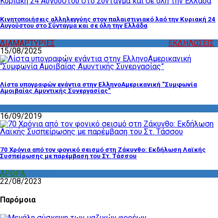
Κινητοποιήσεις αλληλεγγύης στον παλαιστινιακό λαό την Κυριακή 24
Αυγούστου στο Σύνταγμα και σε όλη την Ελλάδα
ΔΙΑΜΑΡΤΥΡΙΕΣ
,
ΔΡΑΣΤΗΡΙΟΤΗΤΑ ΕΠΙΤΡΟΠΩΝ
,
ΕΚΔΗΛΩΣΕΙΣ
15/08/2025
Λίστα υπογραφών ενάντια στην ΕλληνοΑμερικανική “Συμφωνία
Αμοιβαίας Αμυντικής Συνεργασίας”
ΔΙΑΦΟΡΑ
16/09/2019
70 Χρόνια από τον φονικό σεισμό στη Ζάκυνθο: Εκδήλωση Λαϊκής
Συσπείρωσης με παρέμβαση του Στ. Τάσσου
ΑΡΘΡΑ
,
ΣΧΟΛΙΑ
22/08/2023
Παρόμοια