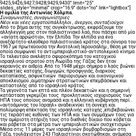
9425,9426,9427,9428,9429,9430″ limit=”25″
slides_style=”minimal” crop=”16:9″ dots=”no” link=”lightbox”]
Η ομιλία της Αντωνίας Χόλμπα.
Συναγωνιστές, συναγωνίστριες
Νέοι και νέες εργατοϋπάλληλοι , άνεργοι, συνταξιούχοι
Από το βήμα αυτής της συγκέντρωσης, εκφράζουμε την
αλληλεγγύη μας στον παλαιστινιακό λαό, που πάσχει από μία
«ανίατη αρρώστια», την Ελπίδα. Την ελπίδα για ένα
ανεξάρτητο-ελεύθερο παλαιστινιακό κράτος στα σύνορα του
1967 με πρωτεύουσα την Ανατολική Ιερουσαλήμ , θέση με την
οποία συμφωνεί το αντιιμπεριαλιστικό-αντιπολεμικό κίνημα
Το τελευταίο ανελέητο σφυροκόπημα του κατοχικού
ισραηλινού στρατού στη Λωρίδα της Γάζας δεν ήταν
κεραυνός εν αιθρία. Από το 1948 μέχρι σήμερα ο λαός βιώνει
δεκαετίες κατοχής, διωγμών, προσφυγιάς, διαρκούς
καταπίεσης, ασφυκτικών περιορισμών και οικονομικού
αποκλεισμού ,αιματηρών στρατιωτικών επεμβάσεων και
καταστολής από το ισραηλινό κράτος.
Τα γεγονότα των επτά και πλέον δεκαετιών και η σημερινή
κατάσταση γκρεμίζει τους προκλητικούς ισχυρισμούς των
ΗΠΑ τους οποίους αναμασά και η ελληνική κυβέρνηση περί…
«αυτοάμυνας του Ισραήλ» αναδεικνύει τη συνεχή και
πολύμορφη επέκταση της ισραηλινής κατοχής ,επιβεβαιώνει
τις τεράστιες ευθύνες των ΗΠΑ και των συμμάχων τους για
την αμέριστη στήριξη τους στο διεθνές δίκαιο που κόβεται
και ράβεται στα μέτρα των ιμπεριαλιστικών συσχετισμών.
Μέσα στις 11 μέρες των ισραηλινών βομβαρδισμών στη
Γάζα, τουλάχιστον 243 Παλαιστίνιοι σκοτώθηκαν, ανάμεσα