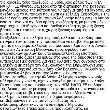
τις κρίσεις, τους πολέμους. Ο βρώμικος ρόλος των ΗΠΑ –
ΝΑΤΟ – ΕΕ γίνεται φανερός από τη διατήρηση της κατοχής
μεγάλου μέρους της Κύπρου για 47 χρόνια, από τα διχοτομικά
σχέδια για το Κυπριακό που είναι σε εξέλιξη. Εκφράζουμε την
αλληλεγγύη μας στον Κυπριακό λαό, στην πάλη για μια Κύπρο
ενιαία – ένα και όχι δύο κράτη- ανεξάρτητη, με μία και μόνη
κυριαρχία, μία ιθαγένεια και διεθνή οντότητα, χωρίς ξένες
βάσεις και στρατεύματα, χωρίς ξένους εγγυητές και
προστάτες
Οι εξελίξεις στα ελληνοτουρκικά, αλλά και στο Κυπριακό
στιγματίζονται από την προσπάθεια να επιβληθεί με κάθε
τρόπο η συνεκμετάλλευση του φυσικού πλούτου στο Αιγαίο
και στην Ανατολική Μεσόγειο, προς όφελος των
ενεργειακών ομίλων και υπό ευρωατλαντική εποπτεία.
Το τελευταίο διάστημα ήρθαν στο φως της δημοσιότητας
ιμπεριαλιστικά σχέδια για νέες αλλαγές των συνόρων στα
Βαλκάνια με στόχο την διευκόλυνση της Ευρωατλαντικής
ολοκλήρωσης ειδικά των Δυτικών Βαλκανίων . Μιλούν για
μία μεγάλη Αλβανία και προβλέπουν ένωση του
Κοσσυφοπεδίου με την Αλβανία. Αλλαγές συνόρων χωρίς
πόλεμο δεν γίνονται, έχουν χαραχθεί με το αίμα των λαών.
Οι αντιδράσεις και κυρώσεις των ΗΠΑ-ΝΑΤΟ-ΕΕ σε βάρος
της Λευκορωσίας με αφορμή την απαράδεκτη αναγκαστική
προσγείωση επιβατικού αεροπλάνου στο Μινσκ για τη
σύλληψη αντικυβερνητικού « δημοσιογράφου» ,
επιβεβαιώνουν την επικίνδυνη όξυνση των
ενδοιμπεριαλιστικών ανταγωνισμών. Με ωμές
στρατιωτικές επεμβάσεις, με πραξικοπήματα, με