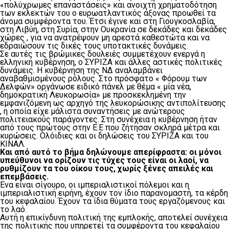
«πολύχρωμες επαναστάσεις» και ανοιχτή χρηματοδότηση
των εκλεκτών του ο ευρωατλαντικός άξονας προωθεί τα
άνομα συμφέροντα του. Έτσι έγινε και στη Γιουγκοσλαβία,
στη Λιβύη, στη Συρία, στην Ουκρανία σε δεκάδες και δεκάδες
χώρες , για να ανατρέψουν μη αρεστά καθεστώτα και να
εδραιώσουν τις δικές τους υποτακτικές δυνάμεις.
Σε αυτές τις βρώμικες δουλειές συμμετέχουν ενεργά η
ελληνική κυβέρνηση, ο ΣΥΡΙΖΑ και άλλες αστικές πολιτικές
δυνάμεις. Η κυβέρνηση της ΝΔ αναλαμβάνει
αναβαθμισμένους ρόλους. Στο πρόσφατο « Φόρουμ των
Δελφών» οργάνωσε ειδικό πάνελ με θέμα « μία νέα,
δημοκρατική Λευκορωσία» με προσκεκλημένη την
εμφανιζόμενη ως αρχηγό της λευκορώσικης αντιπολίτευσης
, η οποία είχε μάλιστα συναντήσεις με ανώτερους
πολιτειακούς παράγοντες. Στη συνέχεια η κυβέρνηση ήταν
από τους πρώτους στην Ε.Ε που ζήτησαν σκληρά μέτρα και
κυρώσεις. Ολόιδιες και οι δηλώσεις του ΣΥΡΙΖΑ και του
ΚΙΝΑΛ.
Και από αυτό το βήμα δηλώνουμε απερίφραστα: οι μόνοι
υπεύθυνοι να ορίζουν τις τύχες τους είναι οι λαοί, να
ρυθμίζουν τα του οίκου τους, χωρίς ξένες απειλές και
επεμβάσεις.
Ένα είναι σίγουρο, οι ιμπεριαλιστικοί πόλεμοι και η
ιμπεριαλιστική ειρήνη, έχουν τον ίδιο παρανομαστή, τα κέρδη
του κεφαλαίου. Έχουν τα ίδια θύματα τους εργαζόμενους και
το λαό.
Αυτή η επικίνδυνη πολιτική της εμπλοκής, αποτελεί συνέχεια
της πολιτικής που υπηρετεί τα συμφέροντα του κεφαλαίου