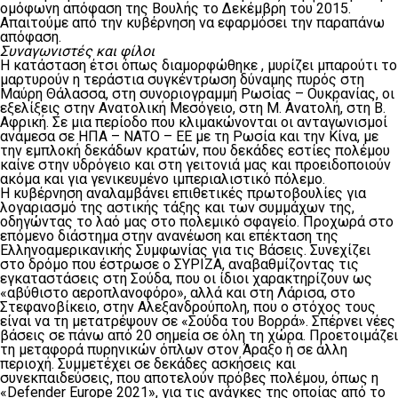
ομόφωνη απόφαση της Βουλής το Δεκέμβρη του 2015.
Απαιτούμε από την κυβέρνηση να εφαρμόσει την παραπάνω
απόφαση.
Συναγωνιστές και φίλοι
Η κατάσταση έτσι όπως διαμορφώθηκε , μυρίζει μπαρούτι το
μαρτυρούν η τεράστια συγκέντρωση δύναμης πυρός στη
Μαύρη Θάλασσα, στη συνοριογραμμή Ρωσίας – Ουκρανίας, οι
εξελίξεις στην Ανατολική Μεσόγειο, στη Μ. Ανατολή, στη Β.
Αφρική. Σε μια περίοδο που κλιμακώνονται οι ανταγωνισμοί
ανάμεσα σε ΗΠΑ – ΝΑΤΟ – ΕΕ με τη Ρωσία και την Κίνα, με
την εμπλοκή δεκάδων κρατών, που δεκάδες εστίες πολέμου
καίνε στην υδρόγειο και στη γειτονιά μας και προειδοποιούν
ακόμα και για γενικευμένο ιμπεριαλιστικό πόλεμο.
Η κυβέρνηση αναλαμβάνει επιθετικές πρωτοβουλίες για
λογαριασμό της αστικής τάξης και των συμμάχων της,
οδηγώντας το λαό μας στο πολεμικό σφαγείο. Προχωρά στο
επόμενο διάστημα στην ανανέωση και επέκταση της
Ελληνοαμερικανικής Συμφωνίας για τις Βάσεις. Συνεχίζει
στο δρόμο που έστρωσε ο ΣΥΡΙΖΑ, αναβαθμίζοντας τις
εγκαταστάσεις στη Σούδα, που οι ίδιοι χαρακτηρίζουν ως
«αβύθιστο αεροπλανοφόρο», αλλά και στη Λάρισα, στο
Στεφανοβίκειο, στην Αλεξανδρούπολη, που ο στόχος τους
είναι να τη μετατρέψουν σε «Σούδα του Βορρά». Σπέρνει νέες
βάσεις σε πάνω από 20 σημεία σε όλη τη χώρα. Προετοιμάζει
τη μεταφορά πυρηνικών όπλων στον Άραξο ή σε άλλη
περιοχή. Συμμετέχει σε δεκάδες ασκήσεις και
συνεκπαιδεύσεις, που αποτελούν πρόβες πολέμου, όπως η
«Defender Εurope 2021», για τις ανάγκες της οποίας από το