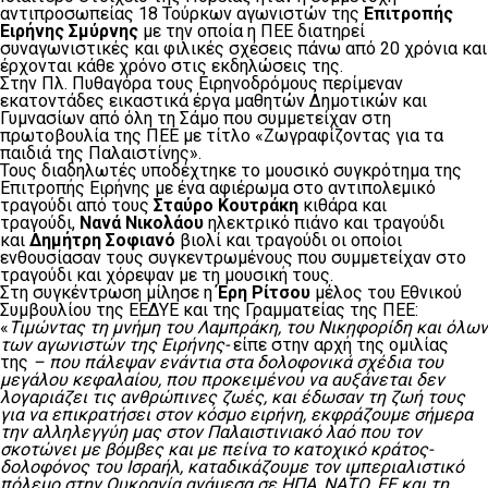
αντιπροσωπείας 18 Τούρκων αγωνιστών της
Επιτροπής
Ειρήνης Σμύρνης
με την οποία η ΠΕΕ διατηρεί
συναγωνιστικές και φιλικές σχέσεις πάνω από 20 χρόνια και
έρχονται κάθε χρόνο στις εκδηλώσεις της.
Στην Πλ. Πυθαγόρα τους Ειρηνοδρόμους περίμεναν
εκατοντάδες εικαστικά έργα μαθητών Δημοτικών και
Γυμνασίων από όλη τη Σάμο που συμμετείχαν στη
πρωτοβουλία της ΠΕΕ με τίτλο «Ζωγραφίζοντας για τα
παιδιά της Παλαιστίνης».
Τους διαδηλωτές υποδέχτηκε το μουσικό συγκρότημα της
Επιτροπής Ειρήνης με ένα αφιέρωμα στο αντιπολεμικό
τραγούδι από τους
Σταύρο Κουτράκη
κιθάρα και
τραγούδι,
Νανά Νικολάου
ηλεκτρικό πιάνο και τραγούδι
και
Δημήτρη Σοφιανό
βιολί και τραγούδι οι οποίοι
ενθουσίασαν τους συγκεντρωμένους που συμμετείχαν στο
τραγούδι και χόρεψαν με τη μουσική τους.
Στη συγκέντρωση μίλησε η
Έρη Ρίτσου
μέλος του Εθνικού
Συμβουλίου της ΕΕΔΥΕ και της Γραμματείας της ΠΕΕ:
«
Τιμώντας τη μνήμη του Λαμπράκη, του Νικηφορίδη και όλων
των αγωνιστών της Ειρήνης-
είπε στην αρχή της ομιλίας
της
– που πάλεψαν ενάντια στα δολοφονικά σχέδια του
μεγάλου κεφαλαίου, που προκειμένου να αυξάνεται δεν
λογαριάζει τις ανθρώπινες ζωές, και έδωσαν τη ζωή τους
για να επικρατήσει στον κόσμο ειρήνη, εκφράζουμε σήμερα
την αλληλεγγύη μας στον Παλαιστινιακό λαό που τον
σκοτώνει με βόμβες και με πείνα το κατοχικό κράτος-
δολοφόνος του Ισραήλ, καταδικάζουμε τον ιμπεριαλιστικό
πόλεμο στην Ουκρανία ανάμεσα σε ΗΠΑ, ΝΑΤΟ, ΕΕ και τη