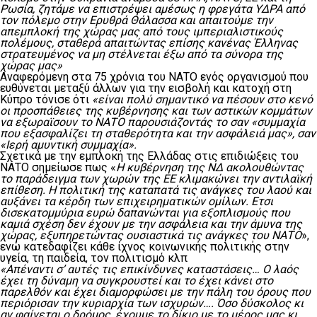
Ρωσία, ζητάμε να επιστρέψει αμέσως η φρεγάτα ΥΔΡΑ από
τον πόλεμο στην Ερυθρά Θάλασσα και απαιτούμε την
απεμπλοκή της χώρας μας από τους ιμπεριαλιστικούς
πολέμους, σταθερά απαιτώντας επίσης κανένας Έλληνας
στρατευμένος να μη στέλνεται έξω από τα σύνορα της
χώρας μας»
Αναφερόμενη στα 75 χρόνια του ΝΑΤΟ ενός οργανισμού που
ευθύνεται μεταξύ άλλων για την εισβολή και κατοχή στη
Κύπρο τόνισε ότι
«είναι πολύ σημαντικό να πέσουν στο κενό
οι προσπάθειες της κυβέρνησης και των αστικών κομμάτων
να εξωραϊσουν το ΝΑΤΟ παρουσιάζοντάς το σαν «συμμαχία
που εξασφαλίζει τη σταθερότητα και την ασφάλειά μας», σαν
«Ιερή αμυντική συμμαχία».
Σχετικά με την εμπλοκή της Ελλάδας στις επιδιώξεις του
ΝΑΤΟ σημείωσε πως
«
Η κυβέρνηση της ΝΔ ακολουθώντας
το παράδειγμα των χωρών της ΕΕ κλιμακώνει την αντιλαϊκή
επίθεση. Η πολιτική της καταπατά τις ανάγκες του λαού και
αυξάνει τα κέρδη των επιχειρηματικών ομίλων. Ετσι
δισεκατομμύρια ευρώ δαπανώνται για εξοπλισμούς που
καμιά σχέση δεν έχουν με την ασφάλεια και την άμυνα της
χώρας, εξυπηρετώντας ουσιαστικά τις ανάγκες του ΝΑΤΟ
»,
ενώ κατεδαφίζει κάθε ίχνος κοινωνικής πολιτικής στην
υγεία, τη παιδεία, τον πολιτισμό κλπ
«Απέναντι σ’ αυτές τις επικίνδυνες καταστάσεις… Ο λαός
έχει τη δύναμη να συγκρουστεί και το έχει κάνει στο
παρελθόν και έχει διαμορφώσει με την πάλη του όρους που
περιόρισαν την κυριαρχία των ισχυρών…. Όσο δύσκολος κι
αν φαίνεται ο δρόμος, έχουμε το δίκιο με το μέρος μας κι