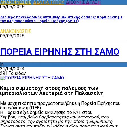
ΑΝΑΚΟΙΝΩΣΕΙΣ
,
ΔΕΛΤΙΑ ΤΥΠΟΥ
,
ΔΙΕΘΝΗΣ ΔΡΑΣΗ
06/05/2026
Διήμερο πανελλαδικής αντιιμπεριαλιστικής δράσης: Κορύφωση με
την 43η Μαραθώνια Πορεία Ειρήνης (SPOT)
ΑΝΑΚΟΙΝΩΣΕΙΣ
05/05/2026
ΠΟΡΕΙΑ ΕΙΡΗΝΗΣ ΣΤΗ ΣΑΜΟ
In
ΔΡΑΣΤΗΡΙΟΤΗΤΑ ΕΠΙΤΡΟΠΩΝ
21/04/2024
291 Το είδαν
Καμιά συμμετοχή στους πολέμους των
ιμπεριαλιστών Λευτεριά στη Παλαιστίνη
Με μαχητικότητα πραγματοποιήθηκε η Πορεία Ειρήνηςπου
διοργάνωσε η (ΠΕΕ).
Η Πορεία είχε σημείο εκκίνησης το ΚΥΤ στου
Ζερβού,
«σύμβολο βαρβαρότητας και ρατσισμού, που
σηματοδοτεί την αγριότητα με την οποία η Ευρωπαϊκή
Ένωση αντιμετωπίζει χιλιάδες ανθρώπους που φεύγουν