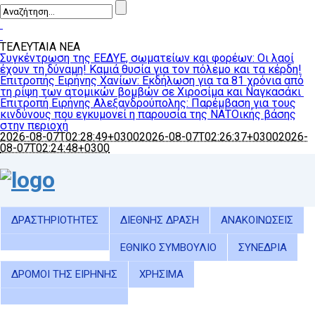
ΤΕΛΕΥΤΑΙΑ ΝΕΑ
Συγκέντρωση της ΕΕΔΥΕ, σωματείων και φορέων: Οι λαοί
έχουν τη δύναμη! Καμιά θυσία για τον πόλεμο και τα κέρδη!
Επιτροπής Ειρήνης Χανίων: Εκδήλωση για τα 81 χρόνια από
τη ρίψη των ατομικών βομβών σε Χιροσίμα και Ναγκασάκι
Επιτροπή Ειρήνης Αλεξανδρούπολης: Παρέμβαση για τους
κινδύνους που εγκυμονεί η παρουσία της ΝΑΤΟικής βάσης
στην περιοχή
2026-08-07T02:28:49+0300
2026-08-07T02:26:37+0300
2026-
08-07T02:24:48+0300
ΔΡΑΣΤΗΡΙΟΤΗΤΕΣ
ΔΙΕΘΝΗΣ ΔΡΑΣΗ
ΑΝΑΚΟΙΝΩΣΕΙΣ
ΕΘΝΙΚΟ ΣΥΜΒΟΥΛΙΟ
ΣΥΝΕΔΡΙΑ
ΔΡΟΜΟΙ ΤΗΣ ΕΙΡΗΝΗΣ
ΧΡΗΣΙΜΑ