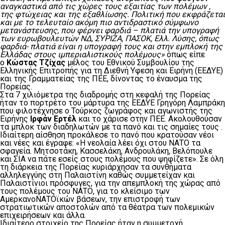
αναγκαστικά από τις χώρες τους εξαιτίας των πολέμων ,
της φτώχειας και της εξαθλίωσης. Πολιτική που εκφράζεται
και με το τελευταίο ακόμη πιο αντιδραστικό σύμφωνο
μετανάστευσης, που φέρνει φαρδιά – πλατιά την υπογραφή
των ευρωβουλευτών ΝΔ, ΣΥΡΙΖΑ, ΠΑΣΟΚ, Ε
λλ
. Λ
ύσης
, όπως
φαρδιά- πλατιά είναι η υπογραφή τους και στην εμπλοκή της
Ελλάδας στους ιμπεριαλιστικούς πολέμους»
όπως είπε
ο
Κώστας Τζίχας
μέλος του Εθνικού Συμβουλίου της
Ελληνικής Επιτροπής για τη Διεθνή Υφεση και Ειρήνη (ΕΕΔΥΕ)
και της Γραμματείας της ΠΕΕ, δίνοντας το έναυσμα της
Πορείας.
Στα 7 χιλιόμετρα της διαδρομής στη κεφαλή της Πορείας
ήταν το πορτρέτο του μάρτυρα της ΕΕΔΥΕ Γρηγόρη Λαμπράκη
που φιλοτέχνησε ο Τούρκος ζωγράφος και αγωνιστής της
Ειρήνης
Ιρφάν Ερτέλ
και το χάρισε στην ΠΕΕ. Ακολουθούσαν
τα μπλοκ των διαδηλωτών με τα πανό και τις σημαίες τους .
Ιδιαίτερη αίσθηση προκάλεσε το πανό που κρατούσαν νέοι
και νέες και έγραφε: «Η νεολαία λέει όχι στου ΝΑΤΟ τα
σφαγεία. Μητσοτάκη, Κασσελάκη, Ανδρουλάκη, Βελόπουλε
και ΣΙΑ να πάτε εσείς στους πολέμους που ψηφίζετε». Σε όλη
τη διάρκεια της Πορείας κυριάρχησαν τα συνθήματα
αλληλεγγύης στη Παλαιστίνη καθώς συμμετείχαν και
Παλαιστίνιοι πρόσφυγες, για την απεμπλοκή της χώρας από
τους πολέμους του ΝΑΤΟ, για το κλείσιμο των
ΑμερκανοΝΑΤΟϊκών βάσεων, την επιστροφή των
στρατιωτικών αποστολών από τα θέατρα των πολεμικών
επιχειρήσεων και άλλα.
Ιδιαίτερο στοιχείο της Πορείας ήταν η συμμετοχή