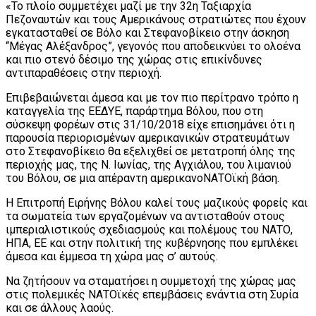
«Το πλοίο συμμετέχει μαζί με την 32η Ταξιαρχία
Πεζοναυτών και τους Αμερικάνους στρατιώτες που έχουν
εγκατασταθεί σε Βόλο και Στεφανοβίκειο στην άσκηση
“Μέγας Αλέξανδρος”, γεγονός που αποδεικνύει το ολοένα
και πιο στενό δέσιμο της χώρας στις επικίνδυνες
αντιπαραθέσεις στην περιοχή.
Επιβεβαιώνεται άμεσα και με τον πιο περίτρανο τρόπο η
καταγγελία της ΕΕΔΥΕ, παράρτημα Βόλου, που στη
σύσκεψη φορέων στις 31/10/2018 είχε επισημάνει ότι η
παρουσία περιορισμένων αμερικανικών στρατευμάτων
στο Στεφανοβίκειο θα εξελιχθεί σε μετατροπή όλης της
περιοχής μας, της Ν. Ιωνίας, της Αγχιάλου, του λιμανιού
του Βόλου, σε μια απέραντη αμερικανοΝΑΤΟϊκή βάση.
Η Επιτροπή Ειρήνης Βόλου καλεί τους μαζικούς φορείς και
τα σωματεία των εργαζομένων να αντισταθούν στους
ιμπεριαλιστικούς σχεδιασμούς και πολέμους του ΝΑΤΟ,
ΗΠΑ, ΕΕ και στην πολιτική της κυβέρνησης που εμπλέκει
άμεσα και έμμεσα τη χώρα μας σ’ αυτούς.
Να ζητήσουν να σταματήσει η συμμετοχή της χώρας μας
στις πολεμικές ΝΑΤΟϊκές επεμβάσεις ενάντια στη Συρία
και σε άλλους λαούς.