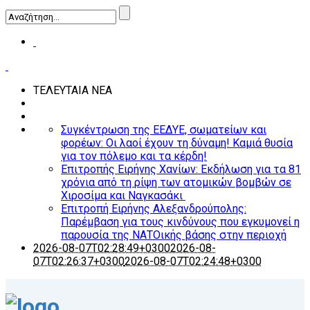
ΤΕΛΕΥΤΑΙΑ ΝΕΑ
Συγκέντρωση της ΕΕΔΥΕ, σωματείων και
φορέων: Οι λαοί έχουν τη δύναμη! Καμιά θυσία
για τον πόλεμο και τα κέρδη!
Επιτροπής Ειρήνης Χανίων: Εκδήλωση για τα 81
χρόνια από τη ρίψη των ατομικών βομβών σε
Χιροσίμα και Ναγκασάκι
Επιτροπή Ειρήνης Αλεξανδρούπολης:
Παρέμβαση για τους κινδύνους που εγκυμονεί η
παρουσία της ΝΑΤΟικής βάσης στην περιοχή
2026-08-07T02:28:49+0300
2026-08-
07T02:26:37+0300
2026-08-07T02:24:48+0300