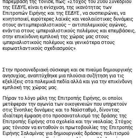
παρέμβαση της τόνισε, πως: «Στόχος του 20ου Συνεδρίου
της ΕΕΔΥΕ, είναι η ενίσχυση, της ικανότητας των
Επιτροπών Ειρήνης και της ΕΕΔΥΕ , να συσπειρώνει, να
κινητοποιεί, ευρύτερες λαϊκές και νεολαιίστικες δυνάμεις
στους αντιιμπεριαλιστικούς – αντιπολεμικούς αγώνες,
ενάντια στους ιμπεριαλιστικούς πολέμους και επεμβάσεις,
στην επικίνδυνη εμπλοκή της χώρας μας στους
ιμπεριαλιστικούς πολέμους και γενικότερα στους
ευρωατλαντικούς σχεδιασμούς».
Στην προσυνεδριακή σύσκεψη και σε πνεύμα δημιουργικής
ανησυχίας, αναπτύχθηκε μια πλούσια συζήτηση για τις
εξελίξεις στα πολεμικά πεδία αλλά και για την επικίνδυνη
εμπλοκή της χώρας μας.
Πήραν το λόγο μέλη της Επιτροπής Ειρήνης, οι οποίοι
μετέφεραν την αγωνία των οικογενειών που υπηρετούν
στις Ένοπλες δυνάμεις και το Ναύσταθμό., δίνοντας
ιδιαίτερη έμφαση στο προσανατολισμό της δράσης της
Επιτροπής Ειρήνης στα σχολεία και την νεολαίας. Στόχος
μας τόνισαν να ενταθούν οι πρωτοβουλίες της Επιτροπής
Ειρήνης Σαλαμίνας για δημιουργικές δράσεις πολιτισμού