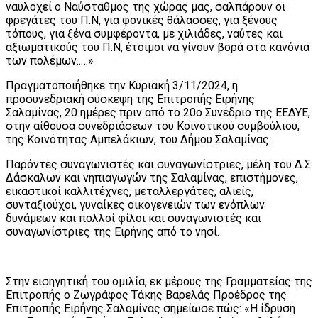
ναυλοχεί ο Ναύσταθμος της χώρας μας, σαλπάρουν οι
φρεγάτες του Π.Ν, για φονικές θάλασσες, για ξένους
τόπους, για ξένα συμφέροντα, με χιλιάδες, ναύτες και
αξιωματικούς του Π.Ν, έτοιμοι να γίνουν βορά στα κανόνια
των πολέμων..…»
Πραγματοποιήθηκε την Κυριακή 3/11/2024, η
προσυνεδριακή σύσκεψη της Επιτροπής Ειρήνης
Σαλαμίνας, 20 ημέρες πριν από το 20ο Συνέδριο της ΕΕΔΥΕ,
στην αίθουσα συνεδριάσεων του Κοινοτικού συμβούλιου,
της Κοινότητας Αμπελάκιων, του Δήμου Σαλαμίνας.
Παρόντες συναγωνιστές και συναγωνίστριες, μέλη του Δ.Σ
Δάσκαλων και νηπιαγωγών της Σαλαμίνας, επιστήμονες,
εικαστικοί καλλιτέχνες, μεταλλεργάτες, αλιείς,
συνταξιούχοι, γυναίκες οικογενειών των ενόπλων
δυνάμεων και πολλοί φίλοι και συναγωνιστές και
συναγωνίστριες της Ειρήνης από το νησί.
Στην εισηγητική του ομιλία, εκ μέρους της Γραμματείας της
Επιτροπής ο Ζωγράφος Τάκης Βαρελάς Προέδρος της
Επιτροπής Ειρήνης Σαλαμίνας σημείωσε πώς: «Η ίδρυση