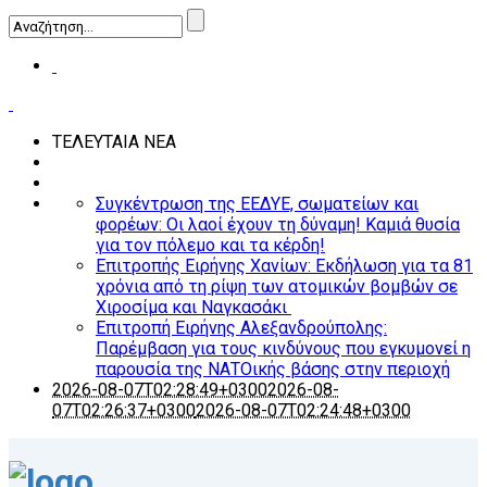
ΤΕΛΕΥΤΑΙΑ ΝΕΑ
Συγκέντρωση της ΕΕΔΥΕ, σωματείων και
φορέων: Οι λαοί έχουν τη δύναμη! Καμιά θυσία
για τον πόλεμο και τα κέρδη!
Επιτροπής Ειρήνης Χανίων: Εκδήλωση για τα 81
χρόνια από τη ρίψη των ατομικών βομβών σε
Χιροσίμα και Ναγκασάκι
Επιτροπή Ειρήνης Αλεξανδρούπολης:
Παρέμβαση για τους κινδύνους που εγκυμονεί η
παρουσία της ΝΑΤΟικής βάσης στην περιοχή
2026-08-07T02:28:49+0300
2026-08-
07T02:26:37+0300
2026-08-07T02:24:48+0300