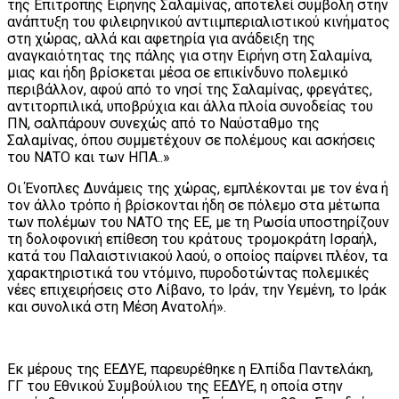
της Επιτροπής Ειρήνης Σαλαμίνας, αποτελεί συμβολή στην
ανάπτυξη του φιλειρηνικού αντιιμπεριαλιστικού κινήματος
στη χώρας, αλλά και αφετηρία για ανάδειξη της
αναγκαιότητας της πάλης για στην Ειρήνη στη Σαλαμίνα,
μιας και ήδη βρίσκεται μέσα σε επικίνδυνο πολεμικό
περιβάλλον, αφού από το νησί της Σαλαμίνας, φρεγάτες,
αντιτορπιλικά, υποβρύχια και άλλα πλοία συνοδείας του
ΠΝ, σαλπάρουν συνεχώς από το Ναύσταθμο της
Σαλαμίνας, όπου συμμετέχουν σε πολέμους και ασκήσεις
του ΝΑΤΟ και των ΗΠΑ..»
Οι Ένοπλες Δυνάμεις της χώρας, εμπλέκονται με τον ένα ή
τον άλλο τρόπο ή βρίσκονται ήδη σε πόλεμο στα μέτωπα
των πολέμων του ΝΑΤΟ της ΕΕ, με τη Ρωσία υποστηρίζουν
τη δολοφονική επίθεση του κράτους τρομοκράτη Ισραήλ,
κατά του Παλαιστινιακού λαού, ο οποίος παίρνει πλέον, τα
χαρακτηριστικά του ντόμινο, πυροδοτώντας πολεμικές
νέες επιχειρήσεις στο Λίβανο, το Ιράν, την Υεμένη, το Ιράκ
και συνολικά στη Μέση Ανατολή».
Εκ μέρους της ΕΕΔΥΕ, παρευρέθηκε η Ελπίδα Παντελάκη,
ΓΓ του Εθνικού Συμβούλιου της ΕΕΔΥΕ, η οποία στην