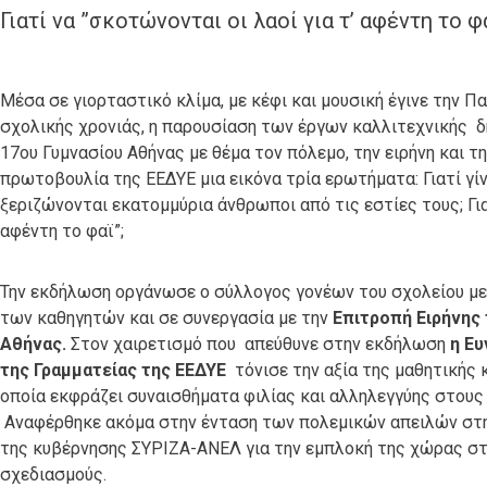
Γιατί να ”σκοτώνονται οι λαοί για τ’ αφέντη το φα
Μέσα σε γιορταστικό κλίμα, με κέφι και μουσική έγινε την Πα
σχολικής χρονιάς, η παρουσίαση των έργων καλλιτεχνικής 
17
ου
Γυμνασίου Αθήνας με θέμα τον πόλεμο, την ειρήνη και τ
πρωτοβουλία της ΕΕΔΥΕ μια εικόνα τρία ερωτήματα: Γιατί γίν
ξεριζώνονται εκατομμύρια άνθρωποι από τις εστίες τους; Γιατ
αφέντη το φαϊ”;
Την εκδήλωση οργάνωσε ο σύλλογος γονέων του σχολείου με
των καθηγητών και σε συνεργασία με την
Επιτροπή Ειρήνης 
Αθήνας.
Στον χαιρετισμό που απεύθυνε στην εκδήλωση
η Ευ
της Γραμματείας της ΕΕΔΥΕ
τόνισε την αξία της μαθητικής 
οποία εκφράζει συναισθήματα φιλίας και αλληλεγγύης στους
Αναφέρθηκε ακόμα στην ένταση των πολεμικών απειλών στη 
της κυβέρνησης ΣΥΡΙΖΑ-ΑΝΕΛ για την εμπλοκή της χώρας στ
σχεδιασμούς.