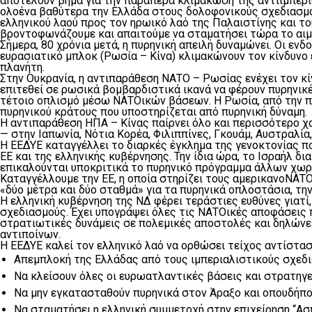
αποτελούν βήμα για την παραπέρα κλιμάκωση της αντιιμπερι
ολοένα βαθύτερα την Ελλάδα στους δολοφονικούς σχεδιασμο
ελληνικού λαού προς τον ηρωικό λαό της Παλαιστίνης και το
βροντοφωνάζουμε και απαιτούμε να σταματήσει τώρα το αιμ
Σήμερα, 80 χρόνια μετά, η πυρηνική απειλή δυναμώνει. Οι 
ευρασιατικό μπλοκ (Ρωσία – Κίνα) κλιμακώνουν τον κίνδυνο
πλανήτη.
Στην Ουκρανία, η αντιπαράθεση ΝΑΤΟ – Ρωσίας ενέχει τον κί
επιτεθεί σε ρωσικά βομβαρδιστικά ικανά να φέρουν πυρηνικέ
τέτοιο οπλισμό μέσω ΝΑΤΟικών βάσεων. Η Ρωσία, από την πλ
πυρηνικού κράτους που υποστηρίζεται από πυρηνική δύναμη.
Η αντιπαράθεση ΗΠΑ – Κίνας παίρνει όλο και περισσότερο χ
— στην Ιαπωνία, Νότια Κορέα, Φιλιππίνες, Γκουάμ, Αυστραλία,
Η ΕΕΔΥΕ καταγγέλλει το διαρκές έγκλημα της γενοκτονίας πο
ΕΕ και της ελληνικής κυβέρνησης. Την ίδια ώρα, το Ισραήλ δι
επικαλούνται υποκριτικά το πυρηνικό πρόγραμμα άλλων χωρ
Καταγγέλλουμε την ΕΕ, η οποία στηρίζει τους αμερικανοΝΑΤΟ
«δύο μέτρα και δύο σταθμά» για τα πυρηνικά οπλοστάσια, την
Η ελληνική κυβέρνηση της ΝΔ φέρει τεράστιες ευθύνες γιατ
σχεδιασμούς. Έχει υπογράψει όλες τις ΝΑΤΟικές αποφάσεις 
στρατιωτικές δυνάμεις σε πολεμικές αποστολές και δηλώνε
αντιποίνων.
Η ΕΕΔΥΕ καλεί τον ελληνικό λαό να ορθώσει τείχος αντίσταση
Απεμπλοκή της Ελλάδας από τους ιμπεριαλιστικούς σχεδι
Να κλείσουν όλες οι ευρωατλαντικές βάσεις και στρατηγε
Να μην εγκατασταθούν πυρηνικά στον Άραξο και οπουδήπο
Να σταματήσει η ελληνική συμμετοχή στην επιχείρηση “Ασ