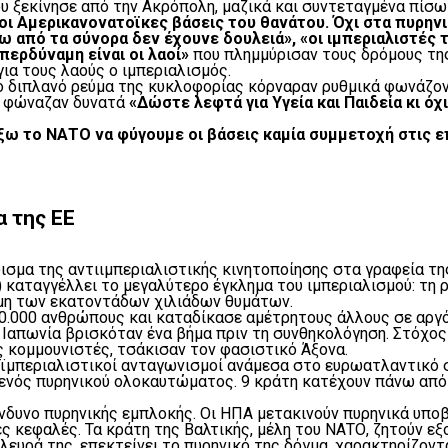
υ ξεκίνησε από την Ακρόπολη, μαζικά και συντεταγμένα πίσ
ι Αμερικανονατοϊκες βάσεις του θανάτου. Όχι στα πυρηνικ
έξω από τα σύνορα δεν έχουνε δουλειά»,
«οι ιμπεριαλιστές 
περδύναμη είναι οι λαοί»
που πλημμύρισαν τους δρόμους της
ια τους λαούς ο ιμπεριαλισμός.
ο διπλανό ρεύμα της κυκλοφορίας κόρναραν ρυθμικά φωνάζον
ς φώναζαν δυνατά
«Δώστε λεφτά για Υγεία και Παιδεία κι όχ
ξω το ΝΑΤΟ να φύγουμε οι βάσεις καμία συμμετοχή στις ε
 της ΕΕ
μα της αντιιμπεριαλιστικής κινητοποίησης στα γραφεία της 
Ε) καταγγέλλει το μεγαλύτερο έγκλημα του ιμπεριαλισμού: τ
νήμη των εκατοντάδων χιλιάδων θυμάτων.
80.000 ανθρώπους και καταδίκασε αμέτρητους άλλους σε αργό
 η Ιαπωνία βρισκόταν ένα βήμα πριν τη συνθηκολόγηση. Στόχος
 κομμουνιστές, τσάκισαν τον φασιστικό Άξονα.
ενδοϊμπεριαλιστικοί ανταγωνισμοί ανάμεσα στο ευρωατλαντικ
 ενός πυρηνικού ολοκαυτώματος. 9 κράτη κατέχουν πάνω από 
νδυνο πυρηνικής εμπλοκής. Οι ΗΠΑ μετακινούν πυρηνικά υποβ
ς κεφαλές. Τα κράτη της Βαλτικής, μέλη του ΝΑΤΟ, ζητούν ε
ευρά της, επεκτείνει το πυρηνικό της δόγμα, χαρακτηρίζοντ