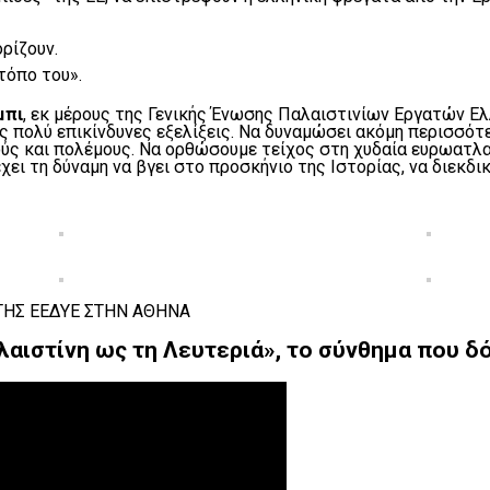
ρίζουν.
τόπο του».
μπι
, εκ μέρους της Γενικής Ένωσης Παλαιστινίων Εργατών Ελ
 πολύ επικίνδυνες εξελίξεις. Να δυναμώσει ακόμη περισσότερ
ύς και πολέμους. Να ορθώσουμε τείχος στη χυδαία ευρωατλα
χει τη δύναμη να βγει στο προσκήνιο της Ιστορίας, να διεκδικ
ΤΗΣ ΕΕΔΥΕ ΣΤΗΝ ΑΘΗΝΑ
αλαιστίνη ως τη Λευτεριά», το σύνθημα που δ