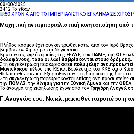
08/08/2025
2412 Το είδαν
Μαχητική αντιιμπεριαλιστική κινητοποίηση από 
Πλήθος κόσμου έχει συγκεντρωθεί κάτω από τον Ιερό Βράχ
βομβών σε Χιροσίμα και Ναγκασάκι.
Κρατώντας ψηλά σημαίες της
ΕΕΔΥΕ
, του
ΠΑΜΕ
, της
ΟΓΕ
αλλ
δολοφόνους, τόσο οι λαοί θα βρίσκονται στους δρόμους»
Στη συγκέντρωση παρευρίσκεται
πολυμελής αντιπροσωπεία
Μανωλάκου
, μέλος της ΚΕ και βουλευτής του ΚΚΕ και ο
Κώσ
Φυλακισθέντων και Εξορισθέντων στη διάρκεια της δικτατορ
Στη συγκέντρωση παρευρίσκονται επίσης αντιπροσωπείες α
την
ΠΟΜΑΣ
, την
Κίνηση για την Εθνική Άμυνα
και την
ΟΒΣΑ
.
Το άνοιγμα της εκδήλωσης έγινε από τον
Γρηγόρη Αναγνώστ
Γ.Αναγνώστου: Να κλιμακωθεί παραπέρα η αν