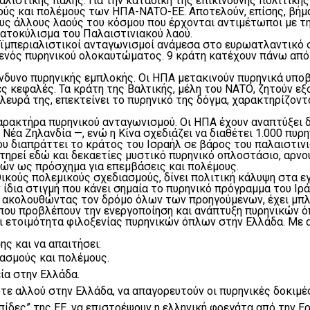
αλιστικής πάλης. Για την καταδίκη της επικίνδυνης πολιτικ
ύς και πολέμους των ΗΠΑ-ΝΑΤΟ-ΕΕ. Αποτελούν, επίσης, βήμα
υς άλλους λαούς του κόσμου που έρχονται αντιμέτωποι με τη
ατοκύλισμα του Παλαιστινιακού λαού.
ενδοϊμπεριαλιστικοί ανταγωνισμοί ανάμεσα στο ευρωατλαντικ
 ενός πυρηνικού ολοκαυτώματος. 9 κράτη κατέχουν πάνω από 
νδυνο πυρηνικής εμπλοκής. Οι ΗΠΑ μετακινούν πυρηνικά υποβ
ς κεφαλές. Τα κράτη της Βαλτικής, μέλη του ΝΑΤΟ, ζητούν ε
ευρά της, επεκτείνει το πυρηνικό της δόγμα, χαρακτηρίζοντ
αρακτήρα πυρηνικού ανταγωνισμού. Οι ΗΠΑ έχουν αναπτύξει 
 Νέα Ζηλανδία —, ενώ η Κίνα σχεδιάζει να διαθέτει 1.000 πυρ
υ διαπράττει το κράτος του Ισραήλ σε βάρος του παλαιστινι
ατηρεί εδώ και δεκαετίες μυστικό πυρηνικό οπλοστάσιο, αρνού
ών ως πρόσχημα για επεμβάσεις και πολέμους.
ικούς πολεμικούς σχεδιασμούς, δίνει πολιτική κάλυψη στα εγ
 ίδια στιγμή που κάνει σημαία το πυρηνικό πρόγραμμα του Ιρ
ί, ακολουθώντας τον δρόμο όλων των προηγούμενων, έχει μπλ
που προβλέπουν την ενεργοποίηση και ανάπτυξη πυρηνικών όπ
ι ετοιμότητα φιλοξενίας πυρηνικών όπλων στην Ελλάδα. Με 
ς και να απαιτήσει:
ασμούς και πολέμους.
ία στην Ελλάδα.
τε αλλού στην Ελλάδα, να απαγορευτούν οι πυρηνικές δοκιμέ
πίδες” της ΕΕ, να επιστρέψουν η ελληνική φρεγάτα από την 