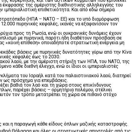
ής της κυβέρνησης και των αστικών κομμάτων που εμπλέκει
 έκφρασης της αμέριστης διεθνιστικής αλληλεγγύης του
ν ιμπεριαλιστική επιθετικότητα. Και από εδώ σήμερα
ό στρατόπεδο (ΗΠΑ – ΝΑΤΟ – ΕΕ) και το υπό διαμόρφωση
12.000 πυρηνικές κεφαλές, ικανές να εξαφανίσουν τον
ρύχια προς τη Ρωσία, ενώ οι ουκρανικές δυνάμεις έχουν
ξοπλισμό με πυρηνικά, παρότι ήδη διαθέτουν πρόσβαση σε
ας «κοινή επίθεση» οποιαδήποτε στρατιωτική ενέργεια μη
δεκάδες βάσεις με πυρηνικές δυνατότητες γύρω από την Κίνα
ηνικές κεφαλές έως το 2030.
ακού λαού, με την αμέριστη στήριξη των ΗΠΑ, του ΝΑΤΟ, της
μενο κάθε διεθνή έλεγχο, ενώ οι ίδιοι οι ιμπεριαλιστές
κλήματα του Ισραήλ κατά του παλαιστινιακού λαού, διατηρεί
άν ως πρόσχημα για επεμβάσεις.
έξει βαθιά τον λαό και τη χώρα στους επικίνδυνους
λων, παρέχει βάσεις – ορμητήρια πολέμου, στέλνει
αυτόν τον τρόπο μετατρέπει τη χώρα σε πιθανό στόχο
ς και η παραγωγή κάθε είδους όπλων μαζικής καταστροφής.
Ερυθρά Θάλασσα και όλες οι στρατιωτικές αποστολές από τις