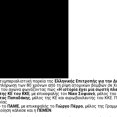
τιιμπεριαλιστική πορεία της
Ελληνικής Επιτροπής για την Δ
πλήρωση των 80 χρόνων από τη ρίψη ατομικών βομβών σε Χι
υς του αγώνα φωνάζοντας πώς
«Η ιστορία έχει μια σωστή πλ
της ΚΕ του ΚΚΕ
, με επικεφαλής τον
Νίκο Σοφιανό
, μέλος το
τας Παπαδάκης
, μέλος της ΚΕ και ευρωβουλευτής του ΚΚΕ.
ίας.
ό το
ΠΑΜΕ
, με επικεφαλής το
Γιώργο Πέρρο
, μέλος της Γραμμ
ποίηση κάλεσε και η
ΠΕΜΕΝ
.