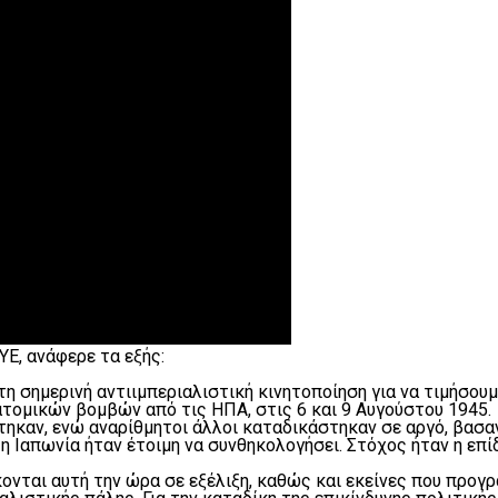
Ε, ανάφερε τα εξής:
η σημερινή αντιιμπεριαλιστική κινητοποίηση για να τιμήσο
ατομικών βομβών από τις ΗΠΑ, στις 6 και 9 Αυγούστου 1945.
καν, ενώ αναρίθμητοι άλλοι καταδικάστηκαν σε αργό, βασανι
 η Ιαπωνία ήταν έτοιμη να συνθηκολογήσει. Στόχος ήταν η επί
κονται αυτή την ώρα σε εξέλιξη, καθώς και εκείνες που προγ