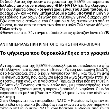
Οι διαδηλωτές έφτασαν στα γραφεία της ΕΕΔΥΕ με πορεία πο
Ελλάδας από τους πολέμους ΗΠΑ- ΝΑΤΟ- ΕΕ. Να κλείσουν ο
Με συνθήματα όπως
«οι φαντάροι είναι του λαού παιδιά, 
χαράζουν»
και
«στον ιμπεριαλισμό καμία υποταγή η μόνη υ
καταδίκης των όσων δεινών και ολέθριων γεννά διαχρονικά γ
Έξω από τους στύλους του Ολυμπίου Διός, αυτοκίνητα από τ
Οι νέοι, πίσω από το πανό των Φοιτητικών Συλλόγων Αθήνα
Παλαιστίνη»
.
Φθάνοντας στο Σύνταγμα οι διαδηλωτές φώναζαν δυνατά
«Έ
ΑΝΤΙΜΠΕΡΙΑΛΙΣΤΙΚΗ ΚΙΝΗΤΟΠΟΙΗΣΗ ΣΤΗΝ ΑΚΡΟΠΟΛΗ
Το ψήφισμα που θυροκολλήθηκε στα γραφεία
Αντιπροσωπεία της ΕΕΔΥΕ θυροκόλλησε και επέδωσε το ψήφισ
«Η Ελληνική Επιτροπή για τη Διεθνή Ύφεση και Ειρήνη (ΕΕΔΥ
στο Ναγκασάκι, στις 6 και 9 Αυγούστου 1945, και τιμά τη μ
Το έγκλημα αυτό, που αφάνισε μέσα σε λίγα δευτερόλεπτα 1
στρατιωτική ανάγκη: η ναζιστική Γερμανία είχε ήδη ηττηθεί,
Σοβιετικής Ένωσης και των λαών που, με μπροστάρηδες τους
Σήμερα, 80 χρόνια μετά, η πυρηνική απειλή δυναμώνει. Οι 
ευρασιατικό μπλοκ (Ρωσία – Κίνα) κλιμακώνουν τον κίνδυνο
πλανήτη.
Στην Ουκρανία, η αντιπαράθεση ΝΑΤΟ – Ρωσίας ενέχει τον κί
επιτεθεί σε ρωσικά βομβαρδιστικά ικανά να φέρουν πυρηνικέ
τέτοιο οπλισμό μέσω ΝΑΤΟικών βάσεων. Η Ρωσία, από την πλ