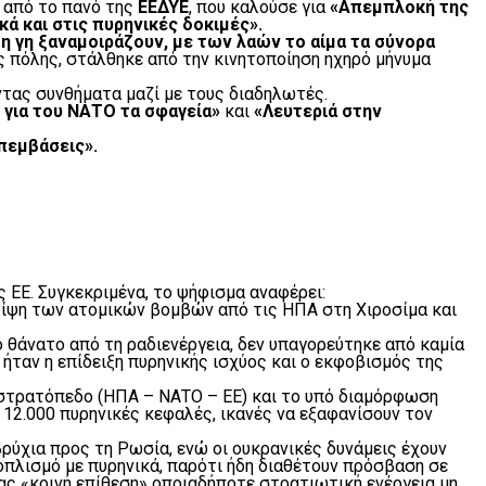
ω από το πανό της
ΕΕΔΥΕ
, που καλούσε για
«Απεμπλοκή της
ά και στις πυρηνικές δοκιμές».
τη γη ξαναμοιράζουν, με των λαών το αίμα τα σύνορα
 πόλης, στάλθηκε από την κινητοποίηση ηχηρό μήνυμα
τας συνθήματα μαζί με τους διαδηλωτές.
ι για του ΝΑΤΟ τα σφαγεία»
και
«Λευτεριά στην
πεμβάσεις».
ΕΕ. Συγκεκριμένα, το ψήφισμα αναφέρει:
η ρίψη των ατομικών βομβών από τις ΗΠΑ στη Χιροσίμα και
 θάνατο από τη ραδιενέργεια, δεν υπαγορεύτηκε από καμία
 ήταν η επίδειξη πυρηνικής ισχύος και ο εκφοβισμός της
ό στρατόπεδο (ΗΠΑ – ΝΑΤΟ – ΕΕ) και το υπό διαμόρφωση
12.000 πυρηνικές κεφαλές, ικανές να εξαφανίσουν τον
ρύχια προς τη Ρωσία, ενώ οι ουκρανικές δυνάμεις έχουν
ξοπλισμό με πυρηνικά, παρότι ήδη διαθέτουν πρόσβαση σε
ας «κοινή επίθεση» οποιαδήποτε στρατιωτική ενέργεια μη