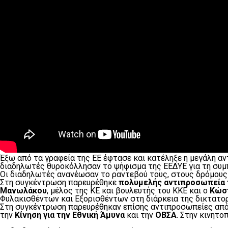
Έξω από τα γραφεία της ΕΕ έφτασε και κατέληξε η μεγάλη αν
διαδηλωτές θυροκόλλησαν το ψήφισμα της ΕΕΔΥΕ για τη συμ
Οι διαδηλωτές ανανέωσαν το ραντεβού τους, στους δρόμο
Στη συγκέντρωση παρευρέθηκε
πολυμελής αντιπροσωπεία 
Μανωλάκου
, μέλος της ΚΕ και βουλευτής του ΚΚΕ και ο
Κώσ
Φυλακισθέντων και Εξορισθέντων στη διάρκεια της δικτατορ
Στη συγκέντρωση παρευρέθηκαν επίσης αντιπροσωπείες απ
την
Κίνηση για την Εθνική Άμυνα
και την
ΟΒΣΑ
. Στην κινητο