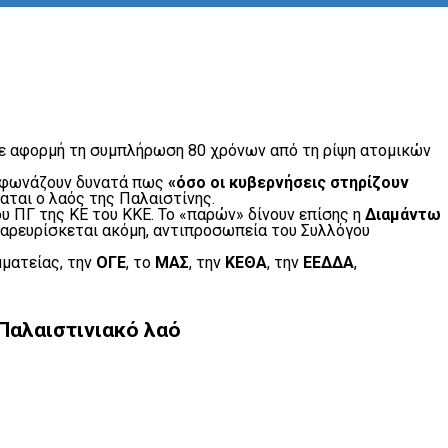
με αφορμή τη συμπλήρωση 80 χρόνων από τη ρίψη ατομικών
ι φωνάζουν δυνατά πως
«όσο οι κυβερνήσεις στηρίζουν
αται ο λαός της Παλαιστίνης.
ου ΠΓ της ΚΕ του ΚΚΕ. Το «παρών» δίνουν επίσης η
Διαμάντω
Παρευρίσκεται ακόμη, αντιπροσωπεία του Συλλόγου
μματείας, την
ΟΓΕ
, το
ΜΑΣ
, την
ΚΕΘΑ
, την
ΕΕΔΔΑ
,
Παλαιστινιακό λαό