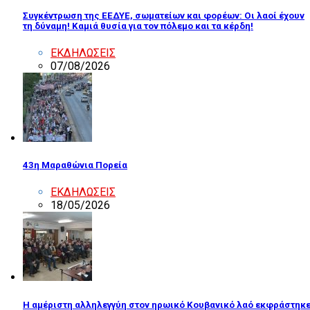
Συγκέντρωση της ΕΕΔΥΕ, σωματείων και φορέων: Οι λαοί έχουν
τη δύναμη! Καμιά θυσία για τον πόλεμο και τα κέρδη!
ΕΚΔΗΛΩΣΕΙΣ
07/08/2026
43η Μαραθώνια Πορεία
ΕΚΔΗΛΩΣΕΙΣ
18/05/2026
Η αμέριστη αλληλεγγύη στον ηρωικό Κουβανικό λαό εκφράστηκ