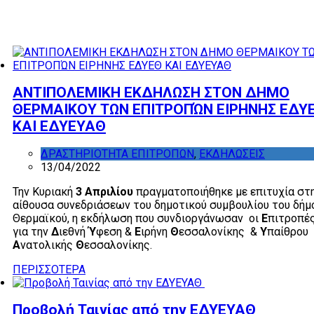
ΑΝΤΙΠΟΛΕΜΙΚΗ ΕΚΔΗΛΩΣΗ ΣΤΟΝ ΔΗΜΟ
ΘΕΡΜΑΙΚΟΥ ΤΩΝ ΕΠΙΤΡΟΠΏΝ ΕΙΡΗΝΗΣ ΕΔΥ
ΚΑΙ ΕΔΥΕΥΑΘ
ΔΡΑΣΤΗΡΙΟΤΗΤΑ ΕΠΙΤΡΟΠΩΝ
,
ΕΚΔΗΛΩΣΕΙΣ
13/04/2022
Την Κυριακή
3 Απριλίου
πραγματοποιήθηκε με επιτυχία στ
αίθουσα συνεδριάσεων του δημοτικού συμβουλίου του δήμ
Θερμαϊκού, η εκδήλωση που συνδιοργάνωσαν οι
Ε
πιτροπέ
για την
Δ
ιεθνή
Ύ
φεση &
Ε
ιρήνη
Θ
εσσαλονίκης &
Υ
παίθρου
Α
νατολικής
Θ
εσσαλονίκης.
ΠΕΡΙΣΣΟΤΕΡΑ
Προβολή Ταινίας από την ΕΔΥΕΥΑΘ