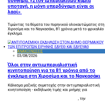
σύνθημα: «Στον ιμπεριαλισμό καμιά
υποταγή, η μόνη υπερδύναμη είναι οι
λαοί»
Τιμώντας τα θύματα του πυρηνικού ολοκαυτώματος στη
Χιροσίμα και το Ναγκασάκι, 81 χρόνια μετά το φρικαλέο
έγκλημα.
ΑΝΑΚΟΙΝΩΣΕΙΣ
03/08/2026
Όλοι στην αντιιμπεριαλιστική
κινητοποίηση για τα 81 χρόνια από το
έγκλημα στη Χιροσίμα και το Ναγκασάκι
Κάλεσμα μαζικής συμετοχής στην αντιιμπεριαλιστική
κινητοποίηση - εκδήλωση τιμής και μνήμης για
τα 81
χρόνια από το έγκλημα της ρίψης των ατομικών
βομβών στη Χιροσίμα και το Ναγκασάκι
, την
Πέμπτη 6
Αυγούστου, στις 8 μ.μ., στην Ακρόπολη