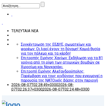
ΤΕΛΕΥΤΑΙΑ ΝΕΑ
Συγκέντρωση της ΕΕΔΥΕ, σωματείων και
φορέων: Οι λαοί έχουν τη δύναμη! Καμιά θυσία
για τον πόλεμο και τα κέρδη!
Επιτροπής Ειρήνης Χανίων: Εκδήλωση για τα 81
χρόνια από τη ρίψη των ατομικών βομβών σε
Χιροσίμα και Ναγκασάκι
Επιτροπή Ειρήνης Αλεξανδρούπολης:
Παρέμβαση για τους κινδύνους που εγκυμονεί η
παρουσία της ΝΑΤΟικής βάσης στην περιοχή
2026-08-07T02:28:49+0300
2026-08-
07T02:26:37+0300
2026-08-07T02:24:48+0300