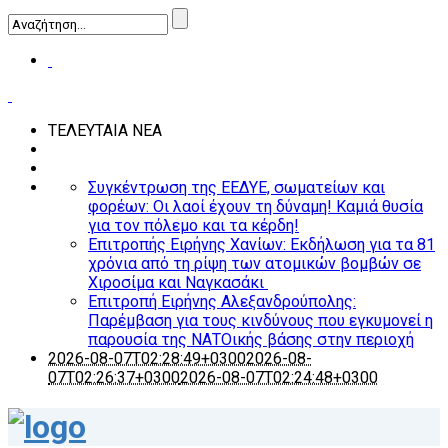
ΤΕΛΕΥΤΑΙΑ ΝΕΑ
Συγκέντρωση της ΕΕΔΥΕ, σωματείων και
φορέων: Οι λαοί έχουν τη δύναμη! Καμιά θυσία
για τον πόλεμο και τα κέρδη!
Επιτροπής Ειρήνης Χανίων: Εκδήλωση για τα 81
χρόνια από τη ρίψη των ατομικών βομβών σε
Χιροσίμα και Ναγκασάκι
Επιτροπή Ειρήνης Αλεξανδρούπολης:
Παρέμβαση για τους κινδύνους που εγκυμονεί η
παρουσία της ΝΑΤΟικής βάσης στην περιοχή
2026-08-07T02:28:49+0300
2026-08-
07T02:26:37+0300
2026-08-07T02:24:48+0300