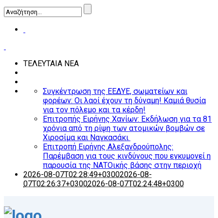
ΤΕΛΕΥΤΑΙΑ ΝΕΑ
Συγκέντρωση της ΕΕΔΥΕ, σωματείων και
φορέων: Οι λαοί έχουν τη δύναμη! Καμιά θυσία
για τον πόλεμο και τα κέρδη!
Επιτροπής Ειρήνης Χανίων: Εκδήλωση για τα 81
χρόνια από τη ρίψη των ατομικών βομβών σε
Χιροσίμα και Ναγκασάκι
Επιτροπή Ειρήνης Αλεξανδρούπολης:
Παρέμβαση για τους κινδύνους που εγκυμονεί η
παρουσία της ΝΑΤΟικής βάσης στην περιοχή
2026-08-07T02:28:49+0300
2026-08-
07T02:26:37+0300
2026-08-07T02:24:48+0300