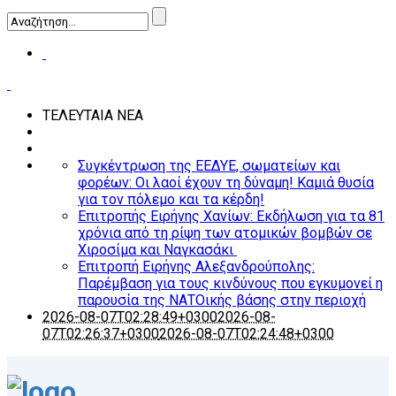
ΤΕΛΕΥΤΑΙΑ ΝΕΑ
Συγκέντρωση της ΕΕΔΥΕ, σωματείων και
φορέων: Οι λαοί έχουν τη δύναμη! Καμιά θυσία
για τον πόλεμο και τα κέρδη!
Επιτροπής Ειρήνης Χανίων: Εκδήλωση για τα 81
χρόνια από τη ρίψη των ατομικών βομβών σε
Χιροσίμα και Ναγκασάκι
Επιτροπή Ειρήνης Αλεξανδρούπολης:
Παρέμβαση για τους κινδύνους που εγκυμονεί η
παρουσία της ΝΑΤΟικής βάσης στην περιοχή
2026-08-07T02:28:49+0300
2026-08-
07T02:26:37+0300
2026-08-07T02:24:48+0300