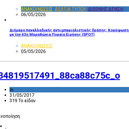
ΑΝΑΚΟΙΝΩΣΕΙΣ
,
ΔΕΛΤΙΑ ΤΥΠΟΥ
,
ΔΙΕΘΝΗΣ ΔΡΑΣΗ
06/05/2026
Διήμερο πανελλαδικής αντιιμπεριαλιστικής δράσης: Κορύφωση
με την 43η Μαραθώνια Πορεία Ειρήνης (SPOT)
ΑΝΑΚΟΙΝΩΣΕΙΣ
05/05/2026
34819517491_88ca88c75c_o
In
31/05/2017
319 Το είδαν
ινοποίηση: