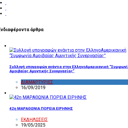
Ενδιαφέροντα άρθρα
Συλλογή υπογραφών ενάντια στην ΕλληνοΑμερικανική “Συμφωνί
Αμοιβαίας Αμυντικής Συνεργασίας”
ΔΙΑΜΑΡΤΥΡΙΕΣ
,
ΔΡΑΣΤΗΡΙΟΤΗΤΑ ΕΠΙΤΡΟΠΩΝ
16/09/2019
42η ΜΑΡΑΘΩΝΙΑ ΠΟΡΕΙΑ ΕΙΡΗΝΗΣ
ΕΚΔΗΛΩΣΕΙΣ
19/05/2025