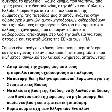
σθεναρά το εργατικό – λαϊκό κίνημα, που για πάνω από
τρεις μήνες στη Θεσσαλονίκη, στην Αθήνα και σ’ όλη την
Ελλάδα ξεσηκώθηκε κατά του πολέμου και της
συμμετοχής της πατρίδας μας σ’ αυτόν, ενάντια στην
αξιοποίηση λιμανιών, αυτοκινητοδρόμων, σιδηροδρόμων
για τις πολεμικές επιχειρήσεις. Κόντρα σε κόμματα και
άλλους μηχανισμούς, που συκοφαντούσαν και
λοιδορούσαν, αποκάλυψε στο λαό την αλήθεια για τους
στόχους και τις επιδιώξεις της ΕΕ και των ΗΠΑ.
Σήμερα είναι ανάγκη να δυναμώσει ακόμη περισσότερο
αυτός ο αγώνας του αντιπολεμικού αντιιμπεριαλιστικού
κινήματος, συνολικά του λαϊκού κινήματος, απαιτώντας:
Απεμπλοκή της χώρας μας από τους
ιμπεριαλιστικούς σχεδιασμούς και πολέμους
Να καταργηθεί η Ελληνοαμερικανική Συμφωνία για τις
Στρατιωτικές Βάσεις
Να κλείσει η βάση της Σούδας, να ξηλωθούν οι βάσεις
του θανάτου από τη χώρα μας, να μη δημιουργηθεί
καμία νέα βάση και στρατιωτική υποδομή.
Καμία συμμετοχή των Ελληνικών Ενόπλων