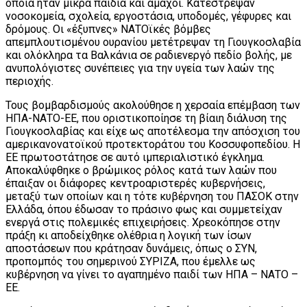
οποία ήταν μικρά παιδιά και άμαχοι. Κατέστρεψαν
νοσοκομεία, σχολεία, εργοστάσια, υποδομές, γέφυρες και
δρόμους. Οι «έξυπνες» ΝΑΤΟϊκές βόμβες
απεμπλουτισμένου ουρανίου μετέτρεψαν τη Γιουγκοσλαβία
και ολόκληρα τα Βαλκάνια σε ραδιενεργό πεδίο βολής, με
ανυπολόγιστες συνέπειες για την υγεία των λαών της
περιοχής.
Τους βομβαρδισμούς ακολούθησε η χερσαία επέμβαση των
ΗΠΑ-ΝΑΤΟ-ΕΕ, που οριστικοποίησε τη βίαιη διάλυση της
Γιουγκοσλαβίας και είχε ως αποτέλεσμα την απόσχιση του
αμερικανονατοϊκού προτεκτοράτου του Κοσσυφοπεδίου. Η
ΕΕ πρωτοστάτησε σε αυτό ιμπεριαλιστικό έγκλημα.
Αποκαλύφθηκε ο βρώμικος ρόλος κατά των λαών που
έπαιξαν οι διάφορες κεντροαριστερές κυβερνήσεις,
μεταξύ των οποίων και η τότε κυβέρνηση του ΠΑΣΟΚ στην
Ελλάδα, όπου έδωσαν το πράσινο φως και συμμετείχαν
ενεργά στις πολεμικές επιχειρήσεις. Χρεοκόπησε στην
πράξη κι αποδείχθηκε ολέθρια η λογική των ίσων
αποστάσεων που κράτησαν δυνάμεις, όπως ο ΣΥΝ,
προπομπός του σημερινού ΣΥΡΙΖΑ, που έμελλε ως
κυβέρνηση να γίνει το αγαπημένο παιδί των ΗΠΑ – ΝΑΤΟ –
ΕΕ.