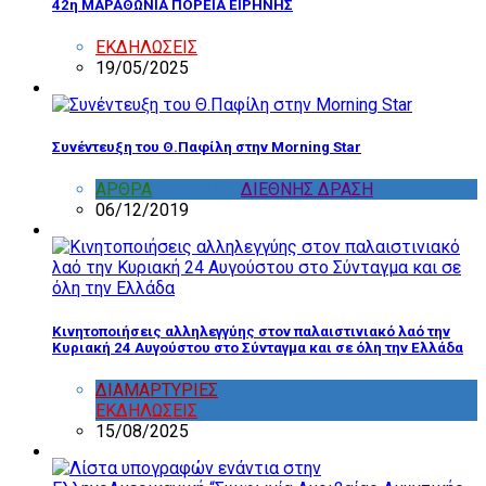
42η ΜΑΡΑΘΩΝΙΑ ΠΟΡΕΙΑ ΕΙΡΗΝΗΣ
ΕΚΔΗΛΩΣΕΙΣ
19/05/2025
Συνέντευξη του Θ.Παφίλη στην Morning Star
ΑΡΘΡΑ
,
ΔΙΑΦΟΡΑ
,
ΔΙΕΘΝΗΣ ΔΡΑΣΗ
06/12/2019
Κινητοποιήσεις αλληλεγγύης στον παλαιστινιακό λαό την
Κυριακή 24 Αυγούστου στο Σύνταγμα και σε όλη την Ελλάδα
ΔΙΑΜΑΡΤΥΡΙΕΣ
,
ΔΡΑΣΤΗΡΙΟΤΗΤΑ ΕΠΙΤΡΟΠΩΝ
,
ΕΚΔΗΛΩΣΕΙΣ
15/08/2025