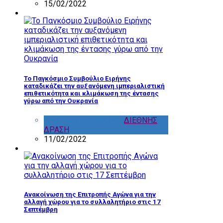
15/02/2022
Το Παγκόσμιο Συμβούλιο Ειρήνης
καταδικάζει την αυξανόμενη ιμπεριαλιστική
επιθετικότητα και κλιμάκωση της έντασης
γύρω από την Ουκρανία
WPC - ΠΣΕ
,
ΔΙΑΦΟΡΑ
,
ΔΙΕΘΝΗΣ
ΔΡΑΣΗ
11/02/2022
Ανακοίνωση της Επιτροπής Αγώνα για την
αλλαγή χώρου για το συλλαλητήριο στις 17
Σεπτέμβρη