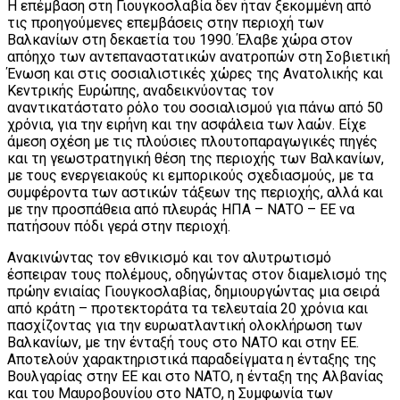
Η επέμβαση στη Γιουγκοσλαβία δεν ήταν ξεκομμένη από
τις προηγούμενες επεμβάσεις στην περιοχή των
Βαλκανίων στη δεκαετία του 1990. Έλαβε χώρα στον
απόηχο των αντεπαναστατικών ανατροπών στη Σοβιετική
Ένωση και στις σοσιαλιστικές χώρες της Ανατολικής και
Κεντρικής Ευρώπης, αναδεικνύοντας τον
αναντικατάστατο ρόλο του σοσιαλισμού για πάνω από 50
χρόνια, για την ειρήνη και την ασφάλεια των λαών. Είχε
άμεση σχέση με τις πλούσιες πλουτοπαραγωγικές πηγές
και τη γεωστρατηγική θέση της περιοχής των Βαλκανίων,
με τους ενεργειακούς κι εμπορικούς σχεδιασμούς, με τα
συμφέροντα των αστικών τάξεων της περιοχής, αλλά και
με την προσπάθεια από πλευράς ΗΠΑ – ΝΑΤΟ – ΕΕ να
πατήσουν πόδι γερά στην περιοχή.
Ανακινώντας τον εθνικισμό και τον αλυτρωτισμό
έσπειραν τους πολέμους, οδηγώντας στον διαμελισμό της
πρώην ενιαίας Γιουγκοσλαβίας, δημιουργώντας μια σειρά
από κράτη – προτεκτοράτα τα τελευταία 20 χρόνια και
πασχίζοντας για την ευρωατλαντική ολοκλήρωση των
Βαλκανίων, με την ένταξή τους στο ΝΑΤΟ και στην ΕΕ.
Αποτελούν χαρακτηριστικά παραδείγματα η ένταξης της
Βουλγαρίας στην ΕΕ και στο ΝΑΤΟ, η ένταξη της Αλβανίας
και του Μαυροβουνίου στο ΝΑΤΟ, η Συμφωνία των