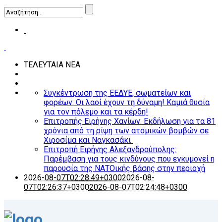
ΤΕΛΕΥΤΑΙΑ ΝΕΑ
Συγκέντρωση της ΕΕΔΥΕ, σωματείων και
φορέων: Οι λαοί έχουν τη δύναμη! Καμιά θυσία
για τον πόλεμο και τα κέρδη!
Επιτροπής Ειρήνης Χανίων: Εκδήλωση για τα 81
χρόνια από τη ρίψη των ατομικών βομβών σε
Χιροσίμα και Ναγκασάκι
Επιτροπή Ειρήνης Αλεξανδρούπολης:
Παρέμβαση για τους κινδύνους που εγκυμονεί η
παρουσία της ΝΑΤΟικής βάσης στην περιοχή
2026-08-07T02:28:49+0300
2026-08-
07T02:26:37+0300
2026-08-07T02:24:48+0300