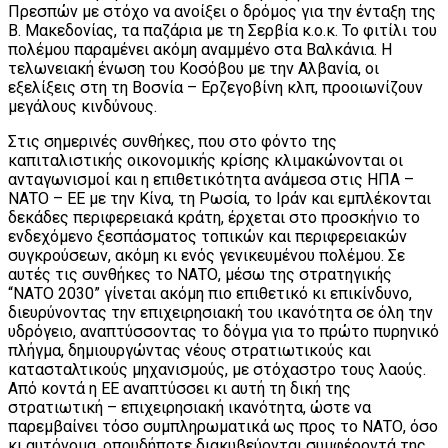
Πρεσπών με στόχο να ανοίξει ο δρόμος για την ένταξη της
Β. Μακεδονίας, τα παζάρια με τη Σερβία κ.ο.κ. Το φιτίλι του
πολέμου παραμένει ακόμη αναμμένο στα Βαλκάνια. Η
τελωνειακή ένωση του Κοσόβου με την Αλβανία, οι
εξελίξεις στη τη Βοσνία – Ερζεγοβίνη κλπ, προοιωνίζουν
μεγάλους κινδύνους.
Στις σημερινές συνθήκες, που στο φόντο της
καπιταλιστικής οικονομικής κρίσης κλιμακώνονται οι
ανταγωνισμοί και η επιθετικότητα ανάμεσα στις ΗΠΑ –
ΝΑΤΟ – ΕΕ με την Κίνα, τη Ρωσία, το Ιράν και εμπλέκονται
δεκάδες περιφερειακά κράτη, έρχεται στο προσκήνιο το
ενδεχόμενο ξεσπάσματος τοπικών και περιφερειακών
συγκρούσεων, ακόμη κι ενός γενικευμένου πολέμου. Σε
αυτές τις συνθήκες το ΝΑΤΟ, μέσω της στρατηγικής
“ΝΑΤΟ 2030” γίνεται ακόμη πιο επιθετικό κι επικίνδυνο,
διευρύνοντας την επιχειρησιακή του ικανότητα σε όλη την
υδρόγειο, αναπτύσσοντας το δόγμα για το πρώτο πυρηνικό
πλήγμα, δημιουργώντας νέους στρατιωτικούς και
κατασταλτικούς μηχανισμούς, με στόχαστρο τους λαούς.
Από κοντά η ΕΕ αναπτύσσει κι αυτή τη δική της
στρατιωτική – επιχειρησιακή ικανότητα, ώστε να
παρεμβαίνει τόσο συμπληρωματικά ως προς το ΝΑΤΟ, όσο
κι αυτόνομα, οπουδήποτε διακυβεύονται συμφέροντά της.