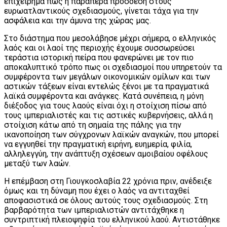
επιχείρημα πως η παραπέρα πρόσδεση στους
ευρωατλαντικούς σχεδιασμούς, γίνεται τάχα για την
ασφάλεια και την άμυνα της χώρας μας.
Στο διάστημα που μεσολάβησε μέχρι σήμερα, ο ελληνικός
λαός και οι λαοί της περιοχής έχουμε συσσωρεύσει
τεράστια ιστορική πείρα που φανερώνει με τον πιο
αποκαλυπτικό τρόπο πως οι σχεδιασμοί που υπηρετούν τα
συμφέροντα των μεγάλων οικονομικών ομίλων και των
αστικών τάξεων είναι εντελώς ξένοι με τα πραγματικά
λαϊκά συμφέροντα και ανάγκες. Κατά συνέπεια, η μόνη
διέξοδος για τους λαούς είναι όχι η στοίχιση πίσω από
τους ιμπεριαλιστές και τις αστικές κυβερνήσεις, αλλά η
στοίχιση κάτω από τη σημαία της πάλης για την
ικανοποίηση των σύγχρονων λαϊκών αναγκών, που μπορεί
να εγγυηθεί την πραγματική ειρήνη, ευημερία, φιλία,
αλληλεγγύη, την ανάπτυξη σχέσεων αμοιβαίου οφέλους
μεταξύ των λαών.
Η επέμβαση στη Γιουγκοσλαβία 22 χρόνια πριν, ανέδειξε
όμως και τη δύναμη που έχει ο λαός να αντιταχθεί
αποφασιστικά σε όλους αυτούς τους σχεδιασμούς. Στη
βαρβαρότητα των ιμπεριαλιστών αντιτάχθηκε η
συντριπτική πλειοψηφία του ελληνικού λαού. Αντιστάθηκε