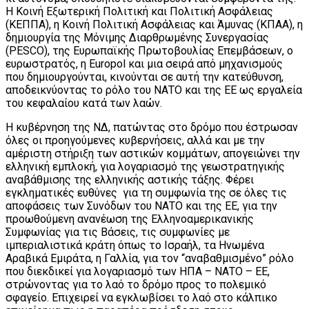
Η Κοινή Εξωτερική Πολιτική και Πολιτική Ασφάλειας
(ΚΕΠΠΑ), η Κοινή Πολιτική Ασφάλειας και Άμυνας (ΚΠΑΑ), η
δημιουργία της Μόνιμης Διαρθρωμένης Συνεργασίας
(PESCO), της Ευρωπαϊκής Πρωτοβουλίας Επεμβάσεων, ο
ευρωστρατός, η Europol και μια σειρά από μηχανισμούς
που δημιουργούνται, κινούνται σε αυτή την κατεύθυνση,
αποδεικνύοντας το ρόλο του ΝΑΤΟ και της ΕΕ ως εργαλεία
του κεφαλαίου κατά των λαών.
Η κυβέρνηση της ΝΔ, πατώντας στο δρόμο που έστρωσαν
όλες οι προηγούμενες κυβερνήσεις, αλλά και με την
αμέριστη στήριξη των αστικών κομμάτων, απογειώνει την
ελληνική εμπλοκή, για λογαριασμό της γεωστρατηγικής
αναβάθμισης της ελληνικής αστικής τάξης. Φέρει
εγκληματικές ευθύνες για τη συμφωνία της σε όλες τις
αποφάσεις των Συνόδων του ΝΑΤΟ και της ΕΕ, για την
προωθούμενη ανανέωση της Ελληνοαμερικανικής
Συμφωνίας για τις Βάσεις, τις συμφωνίες με
ιμπεριαλιστικά κράτη όπως το Ισραήλ, τα Ηνωμένα
Αραβικά Εμιράτα, η Γαλλία, για τον “αναβαθμισμένο” ρόλο
που διεκδικεί για λογαριασμό των ΗΠΑ – ΝΑΤΟ – ΕΕ,
στρώνοντας για το λαό το δρόμο προς το πολεμικό
σφαγείο. Επιχειρεί να εγκλωβίσει το λαό στο κάλπικο