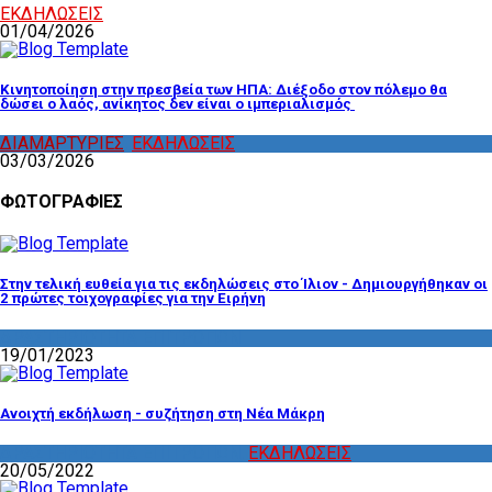
ΕΚΔΗΛΩΣΕΙΣ
01/04/2026
Κινητοποίηση στην πρεσβεία των ΗΠΑ: Διέξοδο στον πόλεμο θα
δώσει ο λαός, ανίκητος δεν είναι ο ιμπεριαλισμός
ΔΙΑΜΑΡΤΥΡΙΕΣ
,
ΕΚΔΗΛΩΣΕΙΣ
03/03/2026
ΦΩΤΟΓΡΑΦΙΕΣ
Στην τελική ευθεία για τις εκδηλώσεις στο Ίλιον - Δημιουργήθηκαν οι
2 πρώτες τοιχογραφίες για την Ειρήνη
ΔΡΑΣΤΗΡΙΟΤΗΤΑ ΕΠΙΤΡΟΠΩΝ
19/01/2023
Ανοιχτή εκδήλωση - συζήτηση στη Νέα Μάκρη
ΔΡΑΣΤΗΡΙΟΤΗΤΑ ΕΠΙΤΡΟΠΩΝ
,
ΕΚΔΗΛΩΣΕΙΣ
20/05/2022