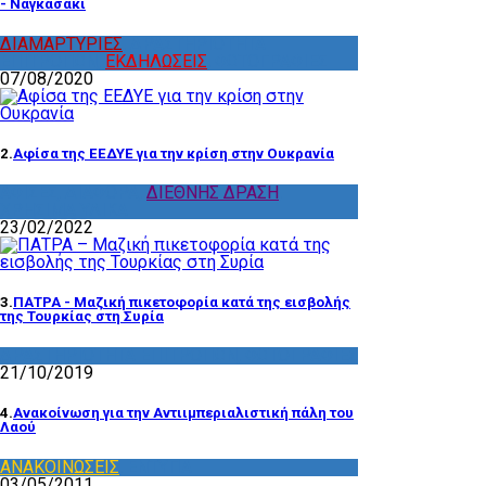
- Ναγκασάκι
ΔΙΑΜΑΡΤΥΡΙΕΣ
,
ΔΡΑΣΤΗΡΙΟΤΗΤΑ
ΕΠΙΤΡΟΠΩΝ
,
ΕΚΔΗΛΩΣΕΙΣ
,
ΦΩΤΟΓΡΑΦΙΕΣ
07/08/2020
2.
Αφίσα της ΕΕΔΥΕ για την κρίση στην Ουκρανία
ΑΦΙΣΕΣ
,
ΔΙΑΦΟΡΑ
,
ΔΙΕΘΝΗΣ ΔΡΑΣΗ
,
ΧΡΗΣΙΜΑ ΥΛΙΚΑ
23/02/2022
3.
ΠΑΤΡΑ - Μαζική πικετοφορία κατά της εισβολής
της Τουρκίας στη Συρία
ΔΡΑΣΤΗΡΙΟΤΗΤΑ ΕΠΙΤΡΟΠΩΝ
,
ΦΩΤΟΓΡΑΦΙΕΣ
21/10/2019
4.
Ανακοίνωση για την Αντιιμπεριαλιστική πάλη του
Λαού
ΑΝΑΚΟΙΝΩΣΕΙΣ
,
ΕΝΤΥΠΑ
03/05/2011