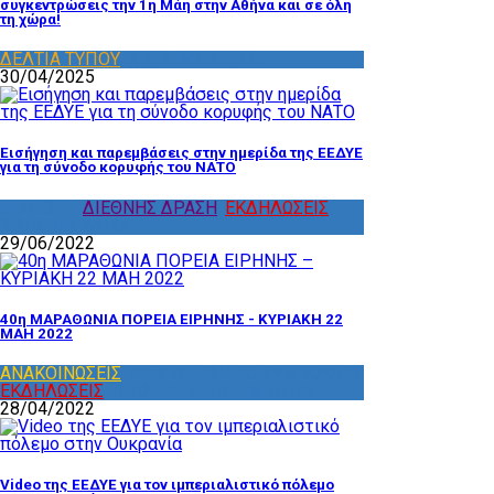
συγκεντρώσεις την 1η Μάη στην Αθήνα και σε όλη
τη χώρα!
ΔΕΛΤΙΑ ΤΥΠΟΥ
,
ΧΡΗΣΙΜΑ ΥΛΙΚΑ
30/04/2025
Εισήγηση και παρεμβάσεις στην ημερίδα της ΕΕΔΥΕ
για τη σύνοδο κορυφής του ΝΑΤΟ
ΔΙΑΦΟΡΑ
,
ΔΙΕΘΝΗΣ ΔΡΑΣΗ
,
ΕΚΔΗΛΩΣΕΙΣ
,
ΧΡΗΣΙΜΑ ΥΛΙΚΑ
29/06/2022
40η ΜΑΡΑΘΩΝΙΑ ΠΟΡΕΙΑ ΕΙΡΗΝΗΣ - ΚΥΡΙΑΚΗ 22
ΜΑΗ 2022
ΑΝΑΚΟΙΝΩΣΕΙΣ
,
ΑΦΙΣΕΣ
,
ΕΘΝΙΚΟ ΣΥΜΒΟΥΛΙΟ
,
ΕΚΔΗΛΩΣΕΙΣ
,
ΙΣΤΟΡΙΑ
,
ΧΡΗΣΙΜΑ ΥΛΙΚΑ
28/04/2022
Video της ΕΕΔΥΕ για τον ιμπεριαλιστικό πόλεμο