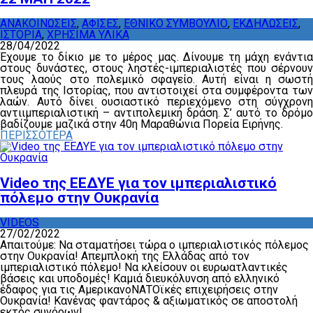
ΑΝΑΚΟΙΝΩΣΕΙΣ
,
ΑΦΙΣΕΣ
,
ΕΘΝΙΚΟ ΣΥΜΒΟΥΛΙΟ
,
ΕΚΔΗΛΩΣΕΙΣ
,
ΙΣΤΟΡΙΑ
,
ΧΡΗΣΙΜΑ ΥΛΙΚΑ
28/04/2022
Έχουμε το δίκιο με το μέρος μας. Δίνουμε τη μάχη ενάντια
στους δυνάστες, στους ληστές-ιμπεριαλιστές που σέρνουν
τους λαούς στο πολεμικό σφαγείο. Αυτή είναι η σωστή
πλευρά της Ιστορίας, που αντιστοιχεί στα συμφέροντα των
λαών. Αυτό δίνει ουσιαστικό περιεχόμενο στη σύγχρονη
αντιιμπεριαλιστική – αντιπολεμική δράση. Σ’ αυτό το δρόμο
βαδίζουμε μαζικά στην 40η Μαραθώνια Πορεία Ειρήνης.
ΠΕΡΙΣΣΟΤΕΡΑ
Video της ΕΕΔΥΕ για τον ιμπεριαλιστικό
πόλεμο στην Ουκρανία
VIDEOS
27/02/2022
Απαιτούμε: Να σταματήσει τώρα ο ιμπεριαλιστικός πόλεμος
στην Ουκρανία! Απεμπλοκή της Ελλάδας από τον
ιμπεριαλιστικό πόλεμο! Να κλείσουν οι ευρωατλαντικές
βάσεις και υποδομές! Καμιά διευκόλυνση από ελληνικό
έδαφος για τις ΑμερικανοΝΑΤΟϊκές επιχειρήσεις στην
Ουκρανία! Κανένας φαντάρος & αξιωματικός σε αποστολή
εκτός συνόρων!