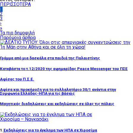
ΠΕΡΙΣΣΟΤΕΡΑ
1
2
3
›
»
Τα πιο δημοφιλή
Παρόμοια άρθρα
Γράμμα από μια δασκάλα στα παιδιά της Παλαιστίνης
Κατεβάστε το τ.12/2020 της εφημερίδας Peace Messenger του ΠΣΕ
Αφίσες του Π.Σ.Ε.
Αφίσα και προκήρυξη για το συλλαλητήριο 30/1 ενάντια στην
Συμφωνία Ελλάδας-ΗΠΑ για τις βάσεις
Μαχητικές διαδηλώσεις και εκδηλώσεις σε όλες τις πόλεις
1.
Εκδηλώσεις για το έγκλημα των ΗΠΑ σε Χιροσίμα