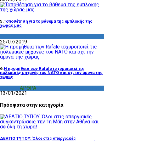
5.
Τοποθέτηση για το βάθεμα της εμπλοκής της
χώρας μας
VIDEOS
,
ΧΡΗΣΙΜΑ ΥΛΙΚΑ
25/07/2019
6.
Η προμήθεια των Rafale ισχυροποιεί τις
πολεμικές μηχανές του ΝΑΤΟ και όχι την άμυνα της
χώρας
VIDEOS
,
ΑΡΘΡΑ
,
ΔΙΑΦΟΡΑ
,
ΧΡΗΣΙΜΑ ΥΛΙΚΑ
13/01/2021
Πρόσφατα στην κατηγορία
ΔΕΛΤΙΟ ΤΥΠΟΥ: Όλοι στις απεργιακές