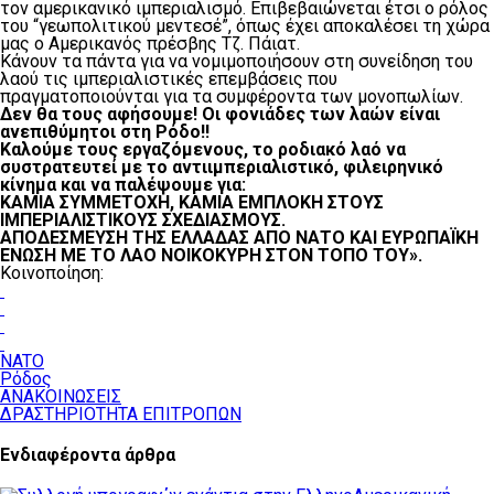
τον αμερικανικό ιμπεριαλισμό. Επιβεβαιώνεται έτσι ο ρόλος
του “γεωπολιτικού μεντεσέ”, όπως έχει αποκαλέσει τη χώρα
μας ο Αμερικανός πρέσβης Τζ. Πάιατ.
Κάνουν τα πάντα για να νομιμοποιήσουν στη συνείδηση του
λαού τις ιμπεριαλιστικές επεμβάσεις που
πραγματοποιούνται για τα συμφέροντα των μονοπωλίων.
Δεν θα τους αφήσουμε! Οι φονιάδες των λαών είναι
ανεπιθύμητοι στη Ρόδο!!
Καλούμε τους εργαζόμενους, το ροδιακό λαό να
συστρατευτεί με το αντιιμπεριαλιστικό, φιλειρηνικό
κίνημα και να παλέψουμε για:
ΚΑΜΙΑ ΣΥΜΜΕΤΟΧΗ, ΚΑΜΙΑ ΕΜΠΛΟΚΗ ΣΤΟΥΣ
ΙΜΠΕΡΙΑΛΙΣΤΙΚΟΥΣ ΣΧΕΔΙΑΣΜΟΥΣ.
ΑΠΟΔΕΣΜΕΥΣΗ ΤΗΣ ΕΛΛΑΔΑΣ ΑΠΟ ΝΑΤΟ ΚΑΙ ΕΥΡΩΠΑΪΚΗ
ΕΝΩΣΗ ΜΕ ΤΟ ΛΑΟ ΝΟΙΚΟΚΥΡΗ ΣΤΟΝ ΤΟΠΟ ΤΟΥ».
Κοινοποίηση:
NATO
Ρόδος
ΑΝΑΚΟΙΝΩΣΕΙΣ
ΔΡΑΣΤΗΡΙΟΤΗΤΑ ΕΠΙΤΡΟΠΩΝ
Ενδιαφέροντα άρθρα