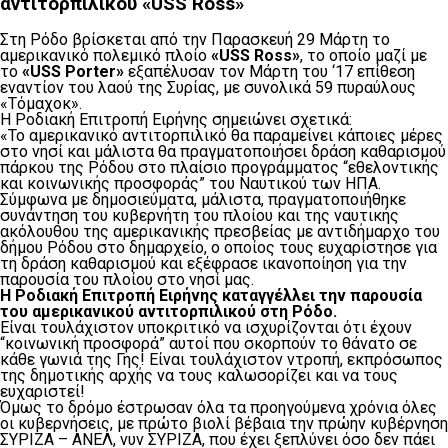
αντιτορπιλικού «USS Ross»
Στη Ρόδο βρίσκεται από την Παρασκευή 29 Μάρτη το
αμερικανικό πολεμικό πλοίο
«
USS
Ross
»
, το οποίο μαζί με
το
«USS
Porter»
εξαπέλυσαν τον Μάρτη του ‘17 επίθεση
εναντίον του λαού της Συρίας, με συνολικά 59 πυραύλους
«Τόμαχοκ».
H Ροδιακή Επιτροπή Ειρήνης σημειώνει σχετικά:
«Το αμερικανικό αντιτορπιλικό θα παραμείνει κάποιες μέρες
στο νησί και μάλιστα θα πραγματοποιήσει δράση καθαρισμού
πάρκου της Ρόδου στο πλαίσιο προγράμματος “εθελοντικής
και κοινωνικής προσφοράς” του Ναυτικού των ΗΠΑ.
Σύμφωνα με δημοσιεύματα, μάλιστα, πραγματοποιήθηκε
συνάντηση του κυβερνήτη του πλοίου και της ναυτικής
ακόλουθου της αμερικανικής πρεσβείας με αντιδήμαρχο του
δήμου Ρόδου στο δημαρχείο, ο οποίος τους ευχαρίστησε για
τη δράση καθαρισμού και εξέφρασε ικανοποίηση για την
παρουσία του πλοίου στο νησί μας.
Η Ροδιακή Επιτροπή Ειρήνης καταγγέλλει την παρουσία
του αμερικανικού αντιτορπιλικού στη Ρόδο.
Είναι τουλάχιστον υποκριτικό να ισχυρίζονται ότι έχουν
“κοινωνική προσφορά” αυτοί που σκορπούν το θάνατο σε
κάθε γωνιά της Γης! Είναι τουλάχιστον ντροπή, εκπρόσωπος
της δημοτικής αρχής να τους καλωσορίζει και να τους
ευχαριστεί!
Όμως το δρόμο έστρωσαν όλα τα προηγούμενα χρόνια όλες
οι κυβερνήσεις, με πρώτο βιολί βέβαια την πρώην κυβέρνηση
ΣΥΡΙΖΑ – ΑΝΕΛ, νυν ΣΥΡΙΖΑ, που έχει ξεπλύνει όσο δεν πάει