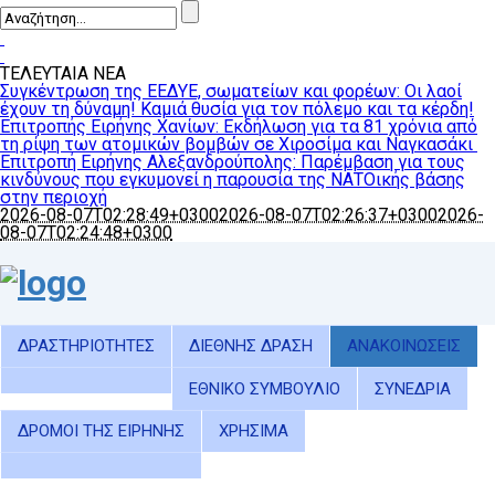
ΤΕΛΕΥΤΑΙΑ ΝΕΑ
Συγκέντρωση της ΕΕΔΥΕ, σωματείων και φορέων: Οι λαοί
έχουν τη δύναμη! Καμιά θυσία για τον πόλεμο και τα κέρδη!
Επιτροπής Ειρήνης Χανίων: Εκδήλωση για τα 81 χρόνια από
τη ρίψη των ατομικών βομβών σε Χιροσίμα και Ναγκασάκι
Επιτροπή Ειρήνης Αλεξανδρούπολης: Παρέμβαση για τους
κινδύνους που εγκυμονεί η παρουσία της ΝΑΤΟικής βάσης
στην περιοχή
2026-08-07T02:28:49+0300
2026-08-07T02:26:37+0300
2026-
08-07T02:24:48+0300
ΔΡΑΣΤΗΡΙΟΤΗΤΕΣ
ΔΙΕΘΝΗΣ ΔΡΑΣΗ
ΑΝΑΚΟΙΝΩΣΕΙΣ
ΕΘΝΙΚΟ ΣΥΜΒΟΥΛΙΟ
ΣΥΝΕΔΡΙΑ
ΔΡΟΜΟΙ ΤΗΣ ΕΙΡΗΝΗΣ
ΧΡΗΣΙΜΑ